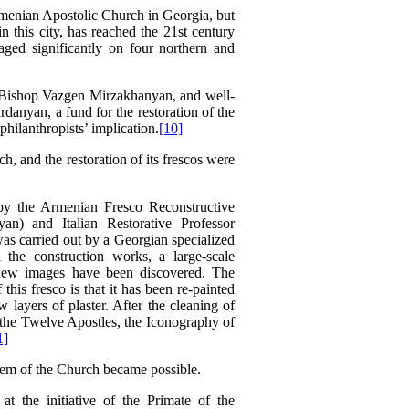
Armenian Apostolic Church in Georgia, but
n this city, has reached the 21st century
ged significantly on four northern and
e Bishop Vazgen Mirzakhanyan, and well-
rdanyan, a fund for
the restoration of the
hilanthropists’ implication.
[10]
h, and the restoration of its frescos were
 by the Armenian Fresco Reconstructive
n) and Italian Restorative Professor
as carried out by a Georgian specialized
 the construction works, a large-scale
 new images have been discovered. The
this fresco is that it has been re-painted
 layers of plaster. After the cleaning of
the Twelve Apostles, the Iconography of
1]
tem of the Church became possible.
 the initiative of the Primate of the