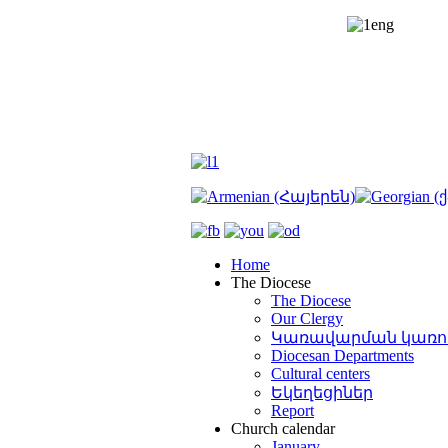
ղեհեմի
վածածին
եցու
րափի
,
իկալա
ոցի
րոտ)
նադրման
ակ
եթիվը
տնի
Home
եցու
The Diocese
ւթյան
The Diocese
ին
Our Clergy
նավաղ
Կառավարման կառո
ատակությունը
Diocesan Departments
գրվում
Cultural centers
Եկեղեցիներ
Report
կանով
:
[1]
Church calendar
տնի
January