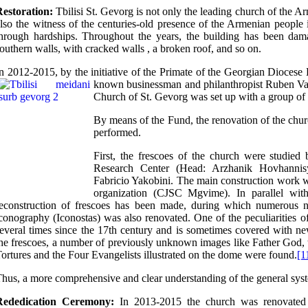
estoration:
Tbilisi St. Gevorg is not only the leading church of the 
lso the witness of the centuries-old presence of the Armenian people i
hrough hardships. Throughout the years, the building has been dama
outhern walls, with cracked walls , a broken roof, and so on.
n 2012-2015, by the initiative of the Primate of the Georgian Dioces
known businessman and philanthropist Ruben Va
Church of St. Gevorg was set up with a group of p
By means of the Fund, the renovation of the churc
performed.
First, the frescoes of the church were studied
Research Center (Head: Arzhanik Hovhannisya
Fabricio Yakobini. The main construction work w
organization (CJSC Mgvime). In parallel with
reconstruction of frescoes has been made, during which numerous
conography (Iconostas) was also renovated. One of the peculiarities of 
everal times since the 17th century and is sometimes covered with new
he frescoes, a number of previously unknown images like Father God, 
ortures and the Four Evangelists illustrated on the dome were found.
[1
hus, a more comprehensive and clear understanding of the general sys
Rededication Ceremony:
In 2013-2015 the church was renovated at