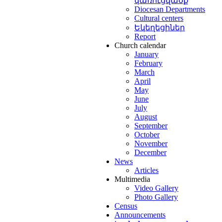
կառուցվածք
Diocesan Departments
անումը
:
[2]
Cultural centers
Եկեղեցիներ
Report
եցու
Church calendar
նադրման
January
ին
February
կություններ
March
April
որդում
May
June
ց
July
ինակ
August
September
լիանին`
October
եթիվ
November
արելով
December
News
կանը
[3]
:
Articles
տ
Multimedia
Video Gallery
նյանցը
Photo Gallery
Census
լիսի
Announcements
կական