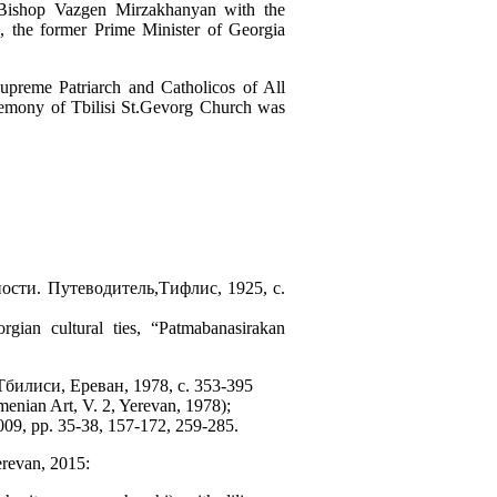
 Bishop Vazgen Mirzakhanyan with the
, the former Prime Minister of Georgia
upreme Patriarch and Catholicos of All
remony of Tbilisi St.Gevorg Church was
ти. Путеводитель,Тифлис, 1925, с.
gian cultural ties, “Patmabanasirakan
илиси, Ереван, 1978, с. 353-395
enian Art, V. 2, Yerevan, 1978);
009, pp. 35-38, 157-172, 259-285.
evan, 2015: