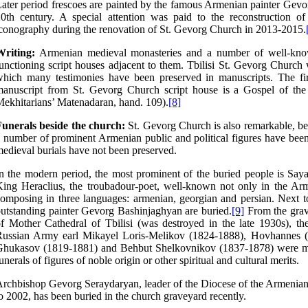
ater period frescoes are painted by the famous Armenian painter Gevo
0th century. A special attention was paid to the reconstruction o
conography during the renovation of St. Gevorg Church in 2013-2015.
Writing:
Armenian medieval monasteries and a number of well-kno
unctioning script houses adjacent to them. Tbilisi St. Gevorg Church
hich many testimonies have been preserved in manuscripts. The fi
anuscript from St. Gevorg Church script house is a Gospel of the
ekhitarians’ Matenadaran, hand. 109).
[8]
unerals beside the church:
St. Gevorg Church is also remarkable, bec
 number of prominent Armenian public and political figures have been 
edieval burials have not been preserved.
n the modern period, the most prominent of the buried people is Saya
ing Heraclius, the troubadour-poet, well-known not only in the Arm
omposing in three languages: armenian, georgian and persian. Next t
utstanding painter Gevorg Bashinjaghyan are buried.
[9]
From the grav
f Mother Cathedral of Tbilisi (was destroyed in the late 1930s), the
Russian Army earl Mikayel Loris-Melikov (1824-1888), Hovhannes (
Ghukasov (1819-1881) and Behbut Shelkovnikov (1837-1878) were mo
unerals of figures of noble origin or other spiritual and cultural merits.
rchbishop Gevorg Seraydaryan, leader of the Diocese of the Armenia
o 2002, has been buried in the church graveyard recently.