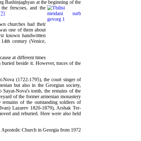
rg Bashinjaghyan at the beginning of the
f
the frescoes, and the
[7]
wn churches had their
 was one of them about
rst known handwritten
 14th century (Venice,
ause at different times
buried beside it. However, traces of the
t-Nova (1722-1795), the court singer of
enian but also in the Georgian society,
o Sayat-Nova's tomb, the remains of the
eyard of the former armenian monastery
 remains of the outstanding soldiers of
Ivan) Lazarev 1820-1879), Arshak Ter-
ved and reburied. Here were also held
n Apostolic Church in Georgia from 1972