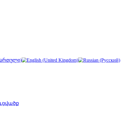
ւցվածք