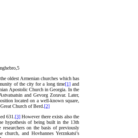
amghebro,5
 the oldest Armenian churches which has
nity of the city for a long time
[1]
and
nian Apostolic Church in Georgia. In the
 Astvatsatsin and Gevorg Zoravar. Later,
 position located on a well-known square,
 Great Church of Berd.
[2]
ned 631.
[3]
However there exists also the
 hypothesis of being built in the 13th
 researchers on the basis of previously
the church, and Hovhannes Yerznkatsi’s