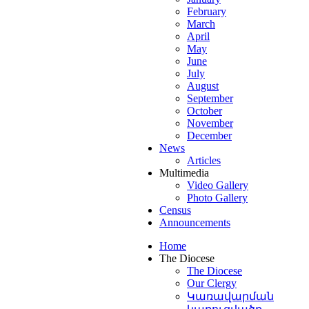
February
March
եցին
April
բնապես
May
արկվել
June
July
ես
August
ուռ
:
September
նադիր
October
November
ատակվում
December
News
գորը
,
Articles
Multimedia
ղեհեմից
Video Gallery
Photo Gallery
Census
լ
Announcements
նարկեքի
ար,
Home
եղից
The Diocese
The Diocese
Our Clergy
ցել
Կառավարման