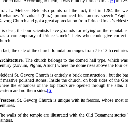
eported data. According to them, it was built by Prince Umek
[5]
in 125
rof. L. Melikset-Bek also points out the fact, that in 1284 the w
Hovhannes Yerznkatsi (Pluz) pronounced his famous speech "Yagha
evorg Church and got a great appreciation from Prince Umek’s eldest 
t is clear, that our scientists have grounds for relying on the reputabl
as a contemporary of Prince Umek’s heirs who could give correct i
hurch.
n fact, the date of the church foundation ranges from 7 to 13th centuries
rchitecture.
The church belongs to the domed hall type, which was
entury (Zovuni, Ptghni, Aruch) where the dome rises above the four cent
eidani St. Gevorg Church is entirely a brick construction , but the basi
f massive polished stones. Inside the church, on both sides of the Grea
here the entrances of the top floors are opened through the altar. 
estern and northern sides.
[6]
rescoes.
St. Gevorg Church is unique with its frescos, whose most of
enturies.
he walls of the temple are illustrated with the Old Testament storie
ainters.