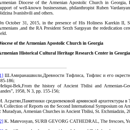
Armenian Diocese of the Armenian Apostolic Church in Georgia,
upport of well-known businessman, philanthropist Ruben Vardanyan
idzina Ivanishvili and others.
n October 31, 2015, in the presence of His Holiness Karekin II, S
rmenians ,and the RA President Serzh Sargsyan the rededication ce
eld.
Diocese of the Armenian Apostolic Church in Georgia
Armenian Historical Cultural Heritage Research Center in Georgia
1]
Ш.Амиранашвили,Древности Тифлиса, Тифлис и его окрестнос
185-186;
eliqst-Bek,From the history of Ancient Tbilisi and Armenian-Geor
andes”, 1958, N 3, pp. 155-156;
М. Асратян,Памятники средневековой армянской архитектуры в Тб
A Collection of Reports on the Second International Symposium on Arm
. Muradyan, Armenian Churches in Ancient Tbilisi, St. Etchmiadzin, 2
2]
K. Matevosyan, SURB GEVORG CATHEDRAL, The frescoes, Yer