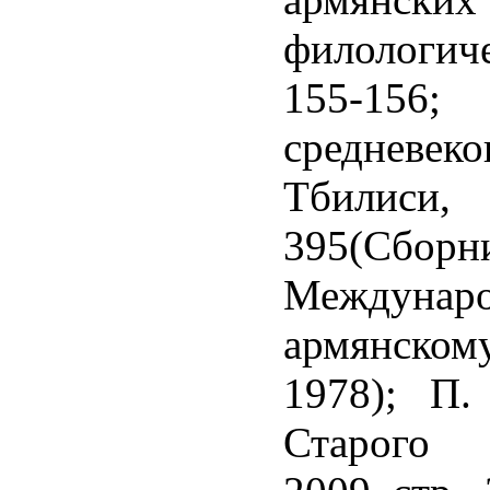
филологиче
155-156
средневек
Тбилиси
395(Сбо
Междуна
армянском
1978); П.
Старого