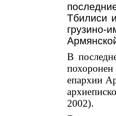
последни
Тбилиси и
երագրեր
грузино
ցու
մության,
Армянской
ք
ան,
В последн
похороне
епархии А
ածին,
архиеписк
րաթյան,
2002).
իսիի
կական
եցիների