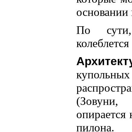
քարերը:
основании 
ունքում
եցին
ցականացվում
По сути
անվանվում
колеблется
ո
ին)
եհեմ»
Архитект
թ.):
купольн
տարապետություն.
распрост
ամույթ
իլիկա
(Зовуни,
թերը
անիստ
опирается
ն
пилона.
ն