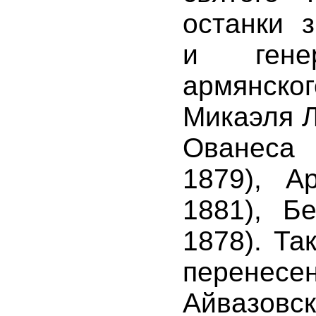
останки 
и гене
армянско
Микаэля Л
Ованеса 
1879), А
1881), Б
288:
1878). Та
перене
Айвазовс