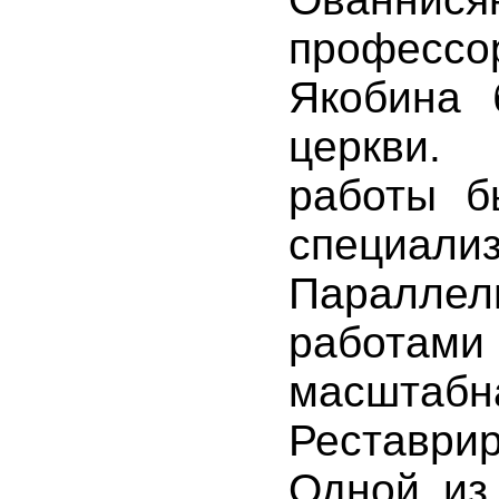
профессо
Якобина 
церкви.
работы б
специали
Паралле
работа
масштабн
Реставри
Одной из