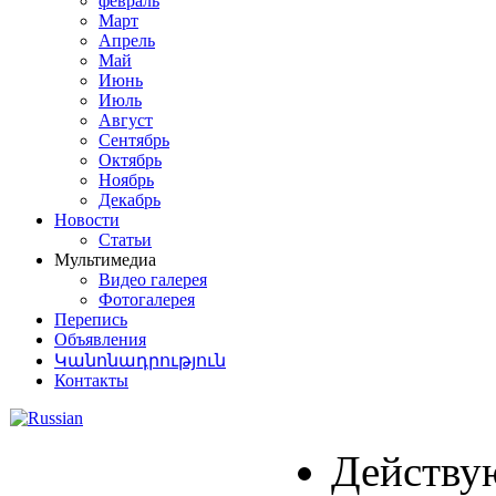
февраль
եցու
Март
բերյալ
Апрель
ա
Май
Июнь
Июль
ք
Август
ատակություններ
Сентябрь
աստանի
Октябрь
ային
Ноябрь
իվում
Декабрь
պանվող
Новости
ստանի
Статьи
Мультимедиа
րեթի
Видео галерея
ի
Фотогалерея
դի
Перепись
իվային
Объявления
երագրերում,
Կանոնադրություն
ցից
Контакты
նավաղը
գրվում
Действу
կանով:
ած