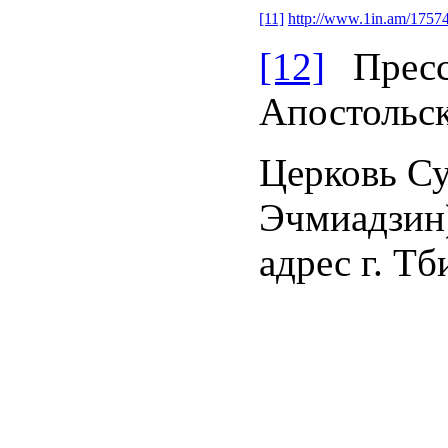
[11]
http://www.1in.am/1757
[12]
Пресс
Апостольск
Церковь С
Эчмиадзин)
адрес г. Тб