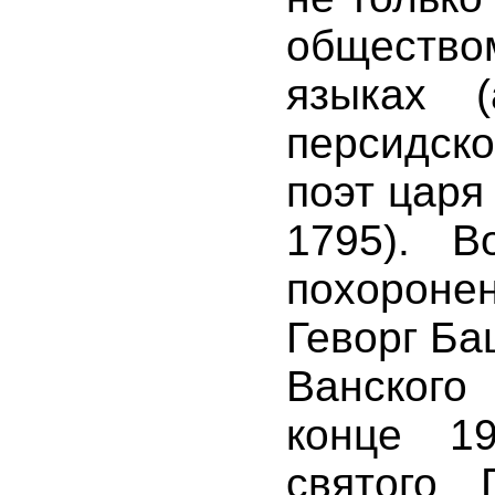
обществом
языках (
персидско
поэт царя
1795). В
похорон
Геворг Б
Ванского
конце 1
святого 