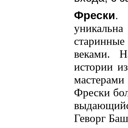
նը`
վածածնի,
Фрески
սիսայինը`
գոր
уникальн
ավորչի,
ավայինը`
անու
старинные
տչի
:
[12]
веками. Н
հայոց
истории из
ստանի
ական
мастерами
ամշակութային
նգության
ւմնասիրության
Фрески бол
րոն
выдающийся
Геворг Ба
երի
րեն
ագրերի