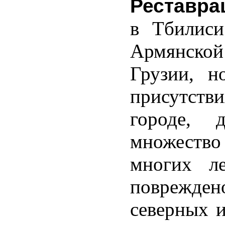
Реставра
տարապետությունը,
в Тбилиси
Армянско
րադյան,
Грузии, н
,
ն
присутств
ւմ:
городе, 
множество
многих ле
поврежде
северных 