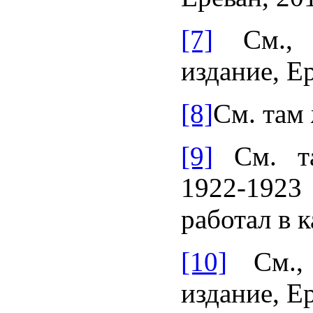
[7]
См., К
издание, Ер
[8]
См. там 
[9]
См. та
1922-1923
работал в 
[10]
См., 
издание, Ер