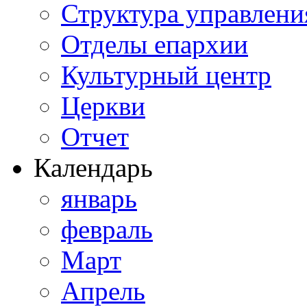
Структура управлени
АСПИНДЗ
СКАЯ
ОБЛАСТЬ
եցին
Отделы епархии
բնապես
արկվել
Культурный центр
ես
ուռ
:
Церкви
նադիր
ատակվում
Отчет
գորը
,
Календарь
ղեհեմից
январь
լ
февраль
նարկեքի
ար,
եղից
Март
Апрель
ցել