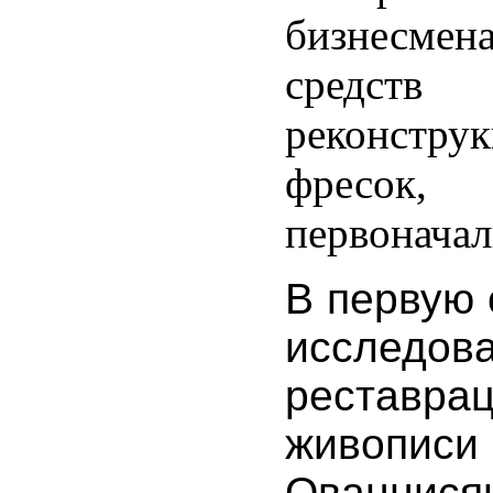
бизнесмен
средств
реконстру
фресок
первоначал
В первую 
исслед
рестав
живопис
Ованни