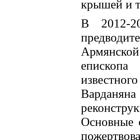
крышей и т
В 2012-2
предводи
Армянск
епископ
известного
Вардан
реконстру
Основные 
пожертвов