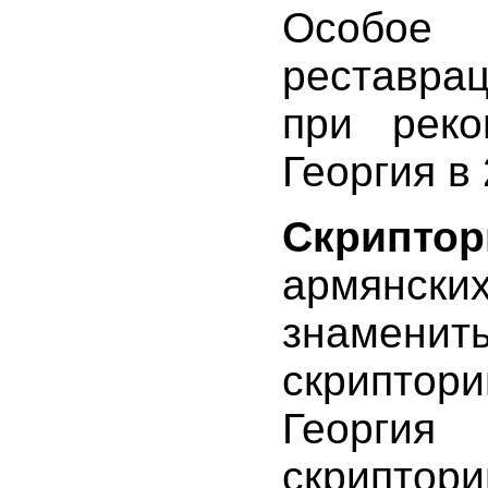
Особое 
ատակարաններ,
реставрац
при реко
Георгия в
րադյան,
Скриптор
լիսի
армянск
ց
եցիները,
знамени
իածին
,
скрипто
Георгия
скриптори
րադյան,