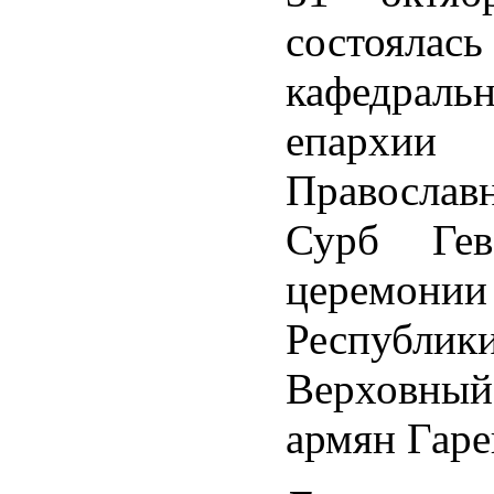
состоялас
кафедрал
епархии
Православ
Сурб Гев
церемонии
Республи
Верховный
армян Гарег