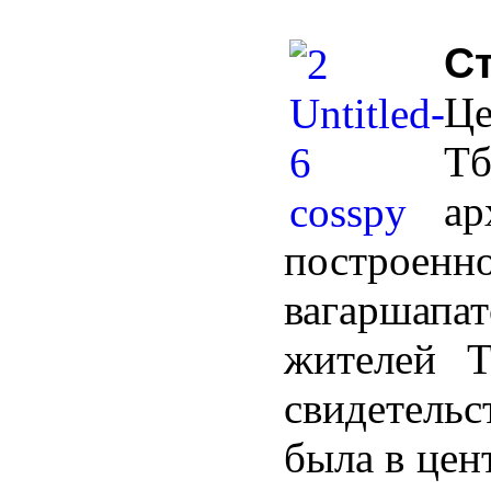
С
Це
Т
а
построе
вагаршапа
жителей Т
свидетель
была в цен