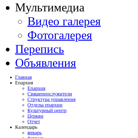
եցիների
Мультимедиа
բերյալ
մած
Видео галерея
տմական
եկանքներում
մ
Фотогалерея
Перепись
կանը
կանում
Объявления
նանորոգման
կանն
Главная
Епархия
ղեցին
Епархия
ակառուցվել
Священнослужители
Структура управления
Отделы епархии
Культурный центр
կանին
[5]
:
Церкви
Отчет
Բեթղեհեմի
Календарь
январь
վածածին