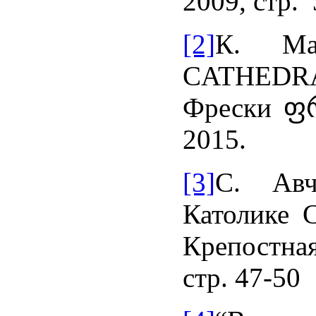
2009, стр. 
[2]
К. Ма
CATHED
Фрески ფრე
2015.
[3]
С. Авч
Католике 
Крепостная
стр. 47-50