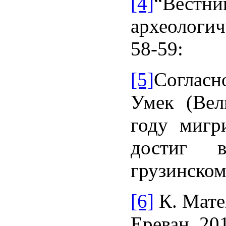
[4]
“Вестн
археологич
58-59:
[5]
Согласн
Умек (Вел
году мигр
достиг в
грузинском
[6]
К. Мате
Ереван, 20