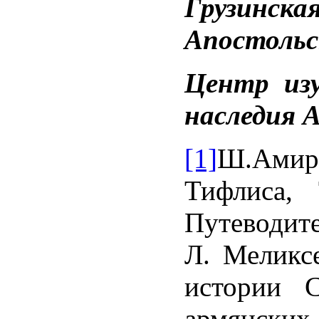
Грузинс
Апостольс
Центр изу
наследия 
[1]
Ш.Ами
Тифлиса, 
Путеводите
Л. Меликс
истории С
армянск