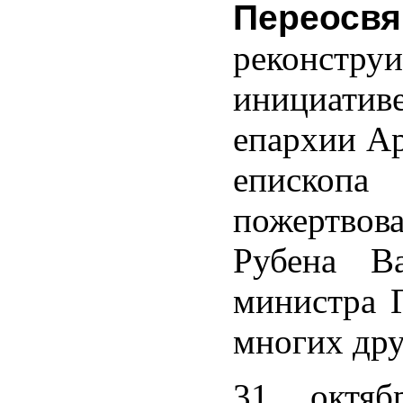
Переосвя
реконстру
инициатив
епархии А
епископа
пожертво
Рубена Ва
министра 
многих дру
31 октя