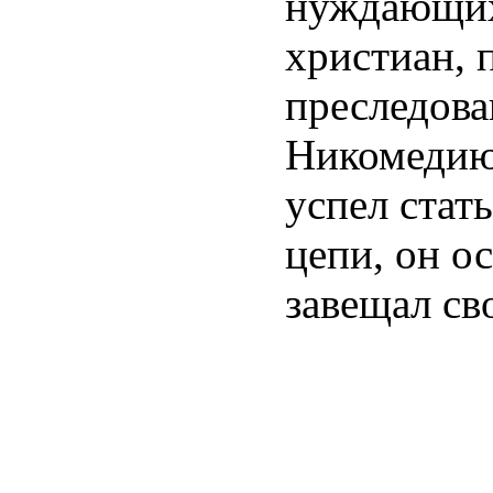
нуждающихс
христиан, 
преследова
Никомедию 
успел стат
цепи, он о
завещал св