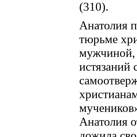
(310).
Анатолия п
тюрьме хр
мужчиной, 
истязаний 
самоотвер
христианам
мучеников»
Анатолия о
дожила сво