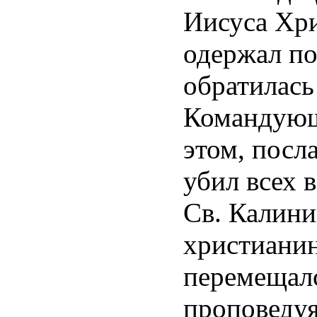
Иисуса Хри
одержал по
обратилась
Командующ
этом, посл
убил всех 
Св. Калини
христианин
перемещалс
проповедуя