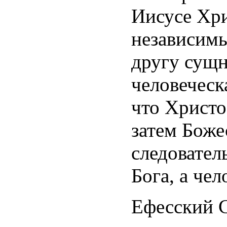
Иисусе Хри
независим
другу сущн
человеческ
что Христо
затем Боже
следовател
Бога, а чел
Ефесский С