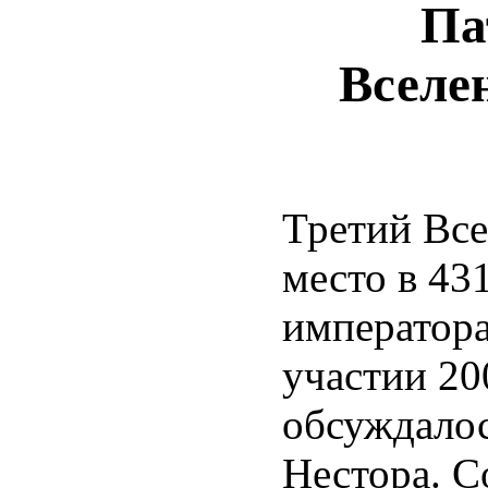
Па
Вселе
Третий Вс
место в 43
император
участии 20
обсуждалос
Нестора. С