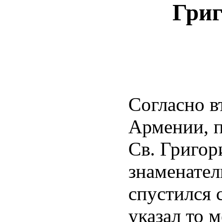
Гри
Согласно в
Армении, п
Св. Григо
знаменател
спустился 
указал то 