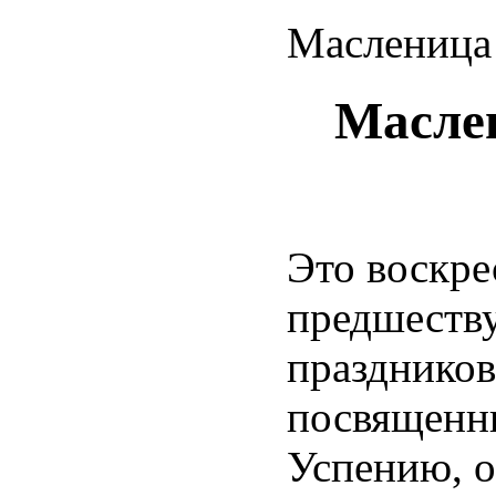
Масленица 
Маслен
Это воскре
предшеству
праздников
посвященн
Успению, о