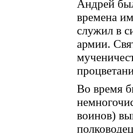
Андрей был
времена им
служил в с
армии. Свя
мученичест
процветан
Во время б
немногочис
воинов) вы
полководец