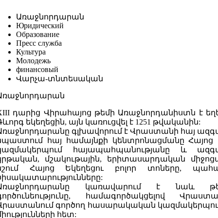
Առաջնորդարան
Юридический
Образование
Пресс служба
Культура
Молодежь
финансовый
Վարչա-տնտեսական
Առաջնորդարան
XIII դարից Վիրահայոց թեմի Առաջնորդանիստն է եղե
Գևորգ եկեղեցին, այն կառուցվել է 1251 թվականին:
Առաջնորդարանը գլխավորում է Վրաստանի հայ ազգա
նպաստում հայ համայնքի կենտրոնացմանը Հայոց Եկ
կազմակերպում հայապահպանությանը և ազգ
կրթական, մշակութային, երիտասարդական միջոց
նշում Հայոց Եկեղեցու բոլոր տոները, պահ
ծիսակատարությունները:
Առաջնորդարանը կառավարում է նաև թե
գործունեությունը, համագործակցելով Վրաս
Վրաստանում գործող հասարակական կազմակերպութ
միությունների հետ: