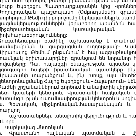
Դրա հետ միասին, բաժնի իրավասության մեջ են 
Սուրբ Եկեղեցու Պատրիարքարանին կից Կրոննե
Ժողովրդական պաշտպանի (Օմբուդսմենի) գրասե
խորհրդում Թեմի դիրքորոշումը ներկայացնելը և սահ
կազմակերպություններին վերաբերող առանձին հա
միջգերատեսչական կառավարական 
փոխհարաբերությունները:
Զուգահեռաբար բաժինը աշխատանք է տանում
համախմբման և զարգացման ուղղությամբ: Կամա
Վիրահայոց Թեմում ընթանում է հայ ազգաբնակչու
տասնյակ երիտասարդներ գրանցում են նորանոր հ
տվյալները: Դա, հայազգի բնակչության, այսպես 
կցուցադրի հայերի իրատեսական պատկերը ինչպ
Վրաստանի տարածքում և, ինչ խոսք, այս մոտեց
կենտրոնացմանը Հայոց Եկեղեցու և «Հայարտուն» կեն
Բաժնի շրջանակներում գործում է անալիտիկ վերլու
հետ կապերի կենտրոն, Վրաստանի հայկական 
ժառանգության ուսումնասիրության կենտրոն և սոցի
ա. Պետական, միջկրոնական,հասարակական և 
տարվող
աշխատանքներ, անալիտիկ վերլուծություն և հա
Գևորգ
սարկավագ Անտոնյան
բ. Վրաստանի հայկական պատմական և մշա