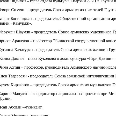
Левон Чидилян – глава отдела культуры Епархии ААЦ в Грузии и
Геворг Снхчян – председатель Союза армянских писателей Грузи
Анаит Бостанджян - председатель Общественной организации ар
связей «Камурдж»,
Меружан Шаумян - председатель Союза армянских художников Г
Эрнест Аракелов – профессор Тбилисской государственной конс
Сусанна Хачатурян - председатель Союза армянских женщин Гр
Жанна Давтян – глава Кукольного дома культуры «Гари Давтян»,
Эмма Ахтян – профессор, руководитель Армянского научно-иссле
Енок Тадевосян - председатель Союза армянской интеллигенции 
Артем Киракозов – председатель Союза армянских музыкантов Г
Карине Манукян – координатор национальных проектов при Мин
Грузии,
Исаи Абовян –музыкант,
Тенгиз Микоянц –художник.