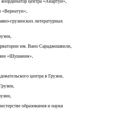
 координатор центра «Айартун»,
и «Вернатун»,
мяно-грузинских литературных
рузии,
ерватории им. Вано Сараджишвили,
узии «Шушаник»,
довательского центра в Грузии,
Грузии,
рузии,
истерстве образования и науки