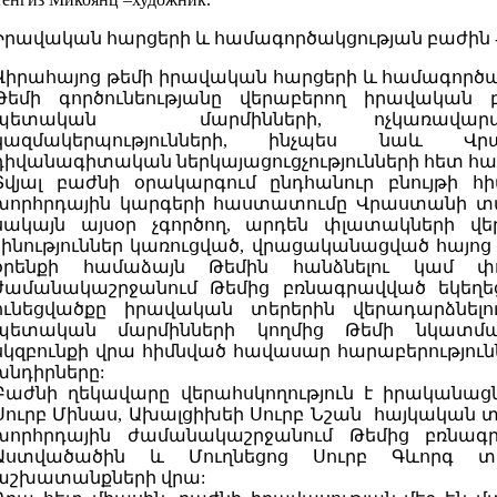
Իրավական հարցերի և համագործակցության բաժին -
Վիրահայոց թեմի իրավական հարցերի և համագործակ
Թեմի գործունեությանը վերաբերող իրավական բ
պետական մարմինների, ոչկառավար
կազմակերպությունների, ինչպես նաև Վր
դիվանագիտական ներկայացուցչությունների հետ հար
Տվյալ բաժնի օրակարգում ընդհանուր բնույթի հ
խորհրդային կարգերի հաստատումը Վրաստանի տարա
սակայն այսօր չգործող, արդեն փլատակների վե
շինություններ կառուցված, վրացականացված հայոց
օրենքի համաձայն Թեմին հանձնելու կամ փո
ժամանակաշրջանում Թեմից բռնագրավված եկեղեց
ունեցվածքը իրավական տերերին վերադարձնել
պետական մարմինների կողմից Թեմի նկատմա
սկզբունքի վրա հիմնված հավասար հարաբերություն
խնդիրները:
Բաժնի ղեկավարը վերահսկողություն է իրականացն
Սուրբ Մինաս, Ախալցիխեի Սուրբ Նշան հայկական
խորհրդային ժամանակաշրջանում Թեմից բռնագ
Աստվածածին և Մուղնեցոց Սուրբ Գևորգ տ
աշխատանքների վրա: