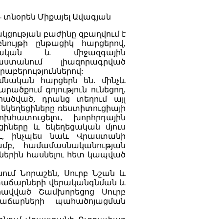
 տնօրեն Միքայել Ավագյան
ցության բաժինը զբաղվում է
նույթի ընթացիկ հարցերով,
ական և միջազգային
աստանում լիազորագրված
աբերություններով:
իմնական հարցերն են. մինչև
ծքում գոյություն ունեցող,
րածված, դրանց տեղում այլ
 եկեղեցիները ռեստիտուցիայի
խհատուցելու, խորհրդային
իները և եկեղեցական մյուս
ու, ինչպես նաև Վրաստանի
մբ, համամասնականության
ներին հասնելու հետ կապված
ում Նորաշեն, Սուրբ Նշան և
 տաճարների վերականգնման և
րավված Շամխորեցոց Սուրբ
աճարների պահածոյացման