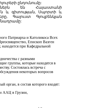
յուրերի ընդունումը:
կերներն են Հայաստանի
յան և գիտության, Սպորտի և
րը, Գալուստ Գյուլբենկյան
մնադրամը:
ного Патриарха и Католикоса Всех
Преосвященство, Епископ Вазген
у, находится при Кафедральной
удничества с разными
ие группы, которые находятся в
ству. Состоялась встреча с
обсуждения некоторых вопросов
й орган, в состав которого входят:
и ААЦ в Грузии,