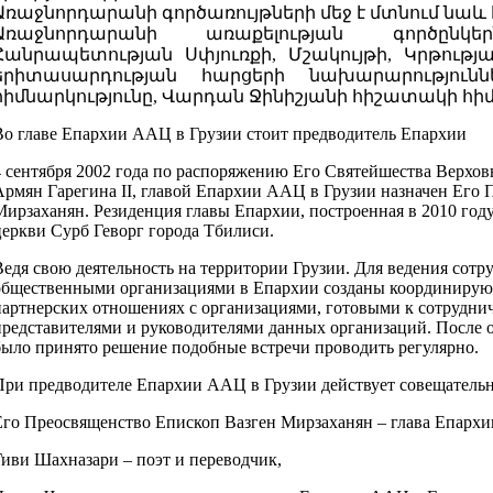
Առաջնորդարանի գործառույթների մեջ է մտնում նաև հ
Առաջնորդարանի առաքելության գործըն
Հանրապետության Սփյուռքի, Մշակույթի, Կրթութ
երիտասարդության հարցերի նախարարություննե
հիմնարկությունը, Վարդան Ջինիշյանի հիշատակի հի
Во главе Епархии ААЦ в Грузии стоит предводитель Епархии
4 сентября 2002 года по распоряжению Его Святейшества Верхов
Армян Гарегина II, главой Епархии ААЦ в Грузии назначен Его 
Мирзаханян. Резиденция главы Епархии, построенная в 2010 год
церкви Сурб Геворг города Тбилиси.
Ведя свою деятельность на территории Грузии. Для ведения сотр
общественными организациями в Епархии созданы координирующ
партнерских отношениях с организациями, готовыми к сотрудниче
представителями и руководителями данных организаций. После 
было принято решение подобные встречи проводить регулярно.
При предводителе Епархии ААЦ в Грузии действует совещательны
Его Преосвященство Епископ Вазген Мирзаханян – глава Епархи
Гиви Шахназари – поэт и переводчик,