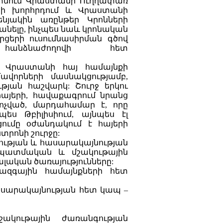
մտնում Վրաստանի Ուղղափառ
րի խորհրդում և Վրաստանի
նյակին առընթեր Կրոնների
մանելը, ինչպես նաև կրոնական
րցերի ուսումնասիրման գծով
հանձնաժողովի հետ
 Վրաստանի հայ համայնքի
վորների մասնակցությամբ,
թյան հաշվարկ: Շուրջ երկու
այերի, հավաքագրում նրանց
կոչված, մարդահամար է, որը
ես Թբիլիսիում, այնպես էլ
ումը օժանդակում է հայերի
տրոնի շուրջը:
ծության և հասարակայնության
պատմական և մշակութային
ալական ծառայությունները:
ազգային համայնքների հետ
սարակայնության հետ կապ –
կութային ժառանգության