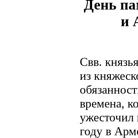
День па
и 
Свв. князья
из княжеск
обязанност
времена, к
ужесточил 
году в Арм