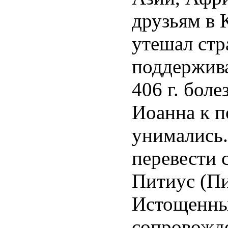
друзьям в 
утешал стр
поддержива
406 г. боле
Иоанна к п
унимались.
перевести 
Питиус (Пи
Истощенный
сопровожде