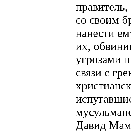
правитель,
со своим 
нанести ем
их, обвини
угрозами п
связи с гре
христианск
испугавшис
мусульман
Давид Мами