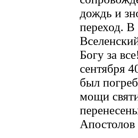
дождь и зн
переход. В
Вселенский
Богу за вс
сентября 4
был погреб
мощи святи
перенесены
Апостолов 