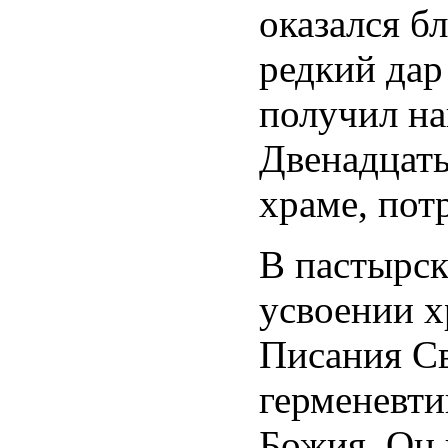
оказался б
редкий дар
получил на
Двенадцать
храме, пот
В пастырск
усвоении 
Писания Св
герменевти
Божия. Он 