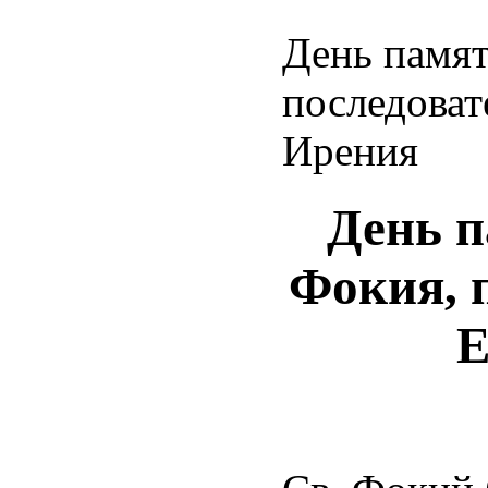
День памят
последоват
Ирения
День п
Фокия, 
Е