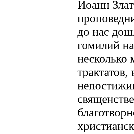
Иоанн Злат
проповедн
до нас дош
гомилий н
несколько 
трактатов,
непостижи
священстве
благотворн
христианск