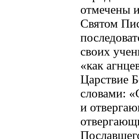
отмечены и
Святом Пис
последоват
своих учен
«как агнце
Царствие Б
словами: 
и отвергаю
отвергающи
Пославшего