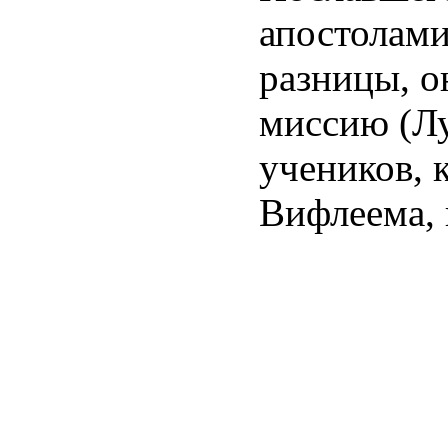
апостолами
разницы, о
миссию (Лу
учеников, 
Вифлеема, 