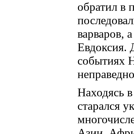
обратил в п
последовал
варваров, а
Евдоксия. 
событиях Н
неправедно
Находясь в
старался у
многочисл
Азии, Афри