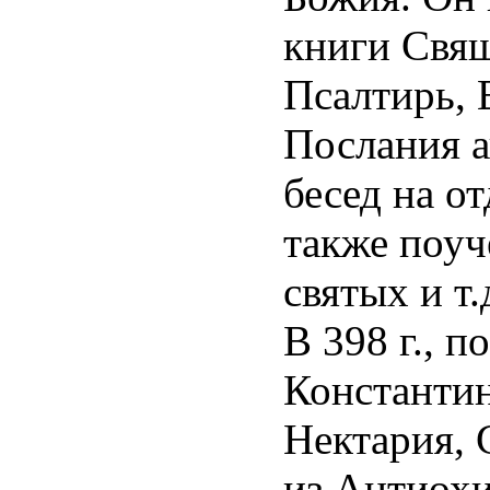
книги Свящ
Псалтирь, 
Послания а
бесед на о
также поуч
святых и т.
В 398 г., 
Константин
Нектария, 
из Антиохи