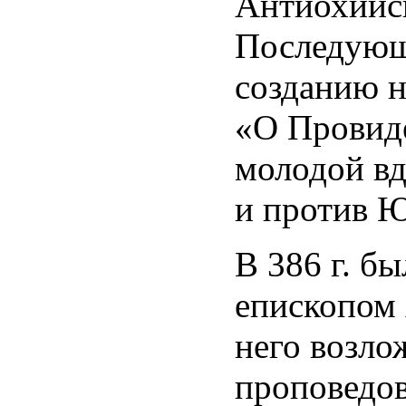
Антиохийск
Последующ
созданию н
«О Провиде
молодой вд
и против Ю
В 386 г. б
епископом
него возло
проповедов