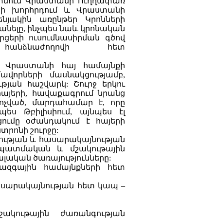
մտնում Վրաստանի Ուղղափառ
րի խորհրդում և Վրաստանի
նյակին առընթեր Կրոնների
մանելը, ինչպես նաև կրոնական
րցերի ուսումնասիրման գծով
հանձնաժողովի հետ
 Վրաստանի հայ համայնքի
վորների մասնակցությամբ,
թյան հաշվարկ: Շուրջ երկու
այերի, հավաքագրում նրանց
կոչված, մարդահամար է, որը
ես Թբիլիսիում, այնպես էլ
ումը օժանդակում է հայերի
տրոնի շուրջը:
ծության և հասարակայնության
պատմական և մշակութային
ալական ծառայությունները:
ազգային համայնքների հետ
սարակայնության հետ կապ –
կութային ժառանգության