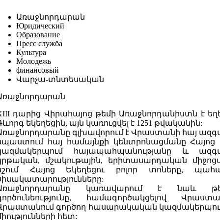
Առաջնորդարան
Юридический
Образование
Пресс служба
Культура
Молодежь
финансовый
Վարչա-տնտեսական
Առաջնորդարան
XIII դարից Վիրահայոց թեմի Առաջնորդանիստն է եղե
Գևորգ եկեղեցին, այն կառուցվել է 1251 թվականին:
Առաջնորդարանը գլխավորում է Վրաստանի հայ ազգա
նպաստում հայ համայնքի կենտրոնացմանը Հայոց Եկ
կազմակերպում հայապահպանությանը և ազգ
կրթական, մշակութային, երիտասարդական միջոց
նշում Հայոց Եկեղեցու բոլոր տոները, պահ
ծիսակատարությունները:
Առաջնորդարանը կառավարում է նաև թե
գործունեությունը, համագործակցելով Վրաս
Վրաստանում գործող հասարակական կազմակերպութ
միությունների հետ: