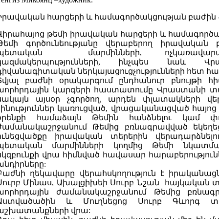
Իրավական հարցերի և համագործակցության բաժին -
Վիրահայոց թեմի իրավական հարցերի և համագործակ
Թեմի գործունեությանը վերաբերող իրավական բ
պետական մարմինների, ոչկառավար
կազմակերպությունների, ինչպես նաև Վր
դիվանագիտական ներկայացուցչությունների հետ հար
Տվյալ բաժնի օրակարգում ընդհանուր բնույթի հ
խորհրդային կարգերի հաստատումը Վրաստանի տարա
սակայն այսօր չգործող, արդեն փլատակների վե
շինություններ կառուցված, վրացականացված հայոց
օրենքի համաձայն Թեմին հանձնելու կամ փո
ժամանակաշրջանում Թեմից բռնագրավված եկեղեց
ունեցվածքը իրավական տերերին վերադարձնել
պետական մարմինների կողմից Թեմի նկատմա
սկզբունքի վրա հիմնված հավասար հարաբերություն
խնդիրները:
Բաժնի ղեկավարը վերահսկողություն է իրականացն
Սուրբ Մինաս, Ախալցիխեի Սուրբ Նշան հայկական
խորհրդային ժամանակաշրջանում Թեմից բռնագ
Աստվածածին և Մուղնեցոց Սուրբ Գևորգ տ
աշխատանքների վրա: