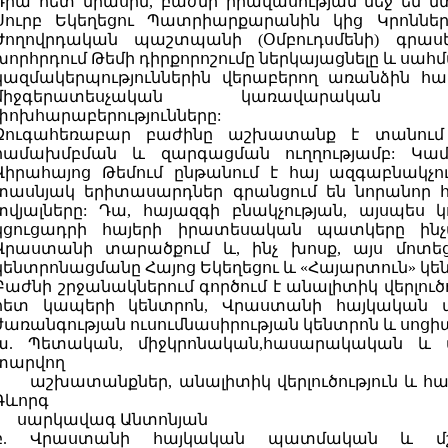
Դրա հետ միասին, բաժնի իրավասության մեջ են 
Սուրբ Եկեղեցու Պատրիարքարանին կից Կրոննե
Ժողովրդական պաշտպանի (Օմբուդսմենի) գրասե
խորհրդում Թեմի դիրքորոշումը ներկայացնելը և սահ
կազմակերպություններին վերաբերող առանձին հա
միջգերատեսչական կառավարական 
փոխհարաբերությունները:
Զուգահեռաբար բաժինը աշխատանք է տանում
համախմբման և զարգացման ուղղությամբ: Կամա
Վիրահայոց Թեմում ընթանում է հայ ազգաբնակչու
տասնյակ երիտասարդներ գրանցում են նորանոր հ
տվյալները: Դա, հայազգի բնակչության, այսպես 
կցուցադրի հայերի իրատեսական պատկերը ինչպ
Վրաստանի տարածքում և, ինչ խոսք, այս մոտեց
կենտրոնացմանը Հայոց Եկեղեցու և «Հայարտուն» կեն
Բաժնի շրջանակներում գործում է անալիտիկ վերլու
հետ կապերի կենտրոն, Վրաստանի հայկական 
ժառանգության ուսումնասիրության կենտրոն և սոցի
ա. Պետական, միջկրոնական,հասարակական և 
տարվող
աշխատանքներ, անալիտիկ վերլուծություն և հա
Գևորգ
սարկավագ Անտոնյան
բ. Վրաստանի հայկական պատմական և մշա