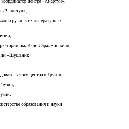
 координатор центра «Айартун»,
и «Вернатун»,
мяно-грузинских литературных
рузии,
ерватории им. Вано Сараджишвили,
узии «Шушаник»,
довательского центра в Грузии,
Грузии,
рузии,
истерстве образования и науки