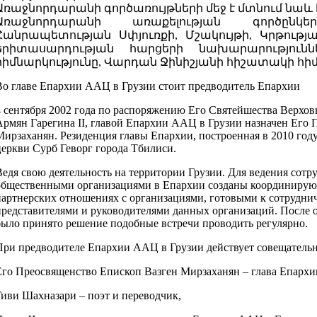
Առաջնորդարանի գործառույթների մեջ է մտնում նաև հ
Առաջնորդարանի առաքելության գործըն
Հանրապետության Սփյուռքի, Մշակույթի, Կրթութ
երիտասարդության հարցերի նախարարություննե
հիմնարկությունը, Վարդան Ջինիշյանի հիշատակի հի
Во главе Епархии ААЦ в Грузии стоит предводитель Епархии
4 сентября 2002 года по распоряжению Его Святейшества Верхов
Армян Гарегина II, главой Епархии ААЦ в Грузии назначен Его 
Мирзаханян. Резиденция главы Епархии, построенная в 2010 год
церкви Сурб Геворг города Тбилиси.
Ведя свою деятельность на территории Грузии. Для ведения сотр
общественными организациями в Епархии созданы координирующ
партнерских отношениях с организациями, готовыми к сотрудниче
представителями и руководителями данных организаций. После 
было принято решение подобные встречи проводить регулярно.
При предводителе Епархии ААЦ в Грузии действует совещательны
Его Преосвященство Епископ Вазген Мирзаханян – глава Епархи
Гиви Шахназари – поэт и переводчик,