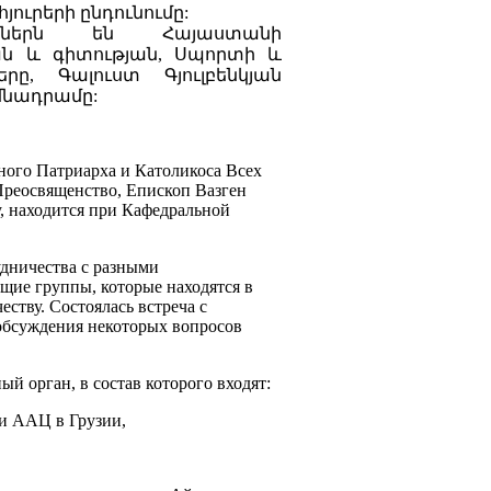
յուրերի ընդունումը:
կերներն են Հայաստանի
յան և գիտության, Սպորտի և
րը, Գալուստ Գյուլբենկյան
մնադրամը:
ного Патриарха и Католикоса Всех
Преосвященство, Епископ Вазген
у, находится при Кафедральной
удничества с разными
ие группы, которые находятся в
ству. Состоялась встреча с
обсуждения некоторых вопросов
й орган, в состав которого входят:
и ААЦ в Грузии,