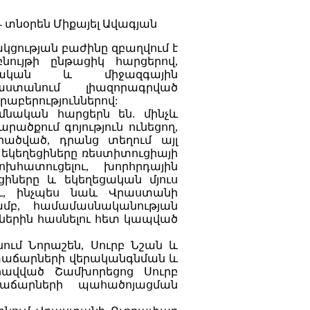
 տնօրեն Միքայել Ավագյան
ցության բաժինը զբաղվում է
նույթի ընթացիկ հարցերով,
ական և միջազգային
աստանում լիազորագրված
աբերություններով:
իմնական հարցերն են. մինչև
ծքում գոյություն ունեցող,
րածված, դրանց տեղում այլ
 եկեղեցիները ռեստիտուցիայի
խհատուցելու, խորհրդային
իները և եկեղեցական մյուս
ու, ինչպես նաև Վրաստանի
մբ, համամասնականության
ներին հասնելու հետ կապված
ում Նորաշեն, Սուրբ Նշան և
 տաճարների վերականգնման և
րավված Շամխորեցոց Սուրբ
աճարների պահածոյացման