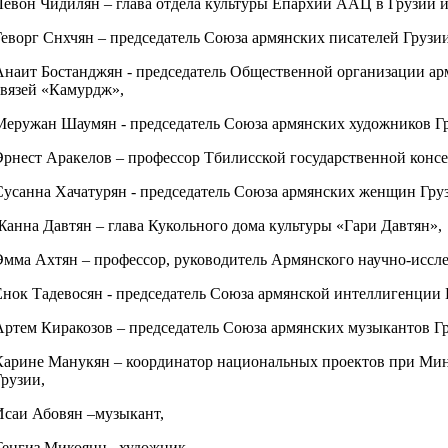
Левон Чидилян – глава отдела культуры Епархии ААЦ в Грузии и
Геворг Снхчян – председатель Союза армянских писателей Грузи
Анаит Бостанджян - председатель Общественной организации ар
связей «Камурдж»,
Меружан Шаумян - председатель Союза армянских художников Г
Эрнест Аракелов – профессор Тбилисской государственной конс
Сусанна Хачатурян - председатель Союза армянских женщин Гр
Жанна Давтян – глава Кукольного дома культуры «Гари Давтян»,
Эмма Ахтян – профессор, руководитель Армянского научно-иссле
Енок Тадевосян - председатель Союза армянской интеллигенции 
Артем Киракозов – председатель Союза армянских музыкантов Г
Карине Манукян – координатор национальных проектов при Мин
Грузии,
Исаи Абовян –музыкант,
Тенгиз Микоянц –художник.