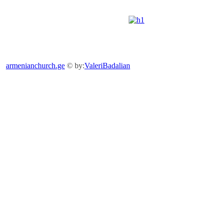
armenianchurch.ge
© by:
ValeriBadalian