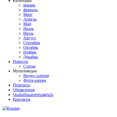
Календарь
январь
февраль
Март
Апрель
Май
Июнь
Июль
Август
Сентябрь
Октябрь
Ноябрь
Декабрь
Новости
Статьи
Мультимедиа
Видео галерея
Фотогалерея
Перепись
Объявления
Կանոնադրություն
Контакты