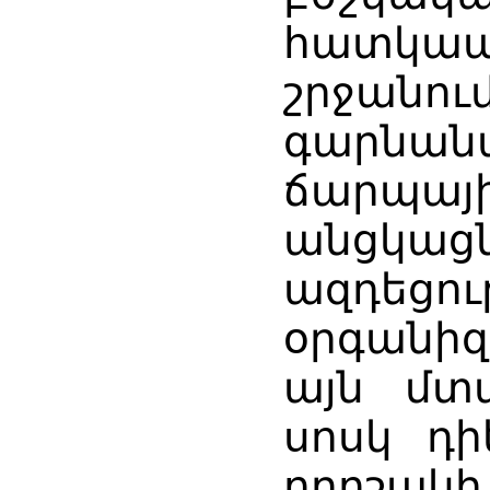
հատկա
շրջա
գարն
ճարպայ
անցկ
ազդեցո
օրգանիզ
այն մտա
սոսկ դի
որոշակ