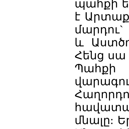
պահքի ե
է Արտաք
մարդու
և Աստծո
Հենց սա
Պահքի 
վարագու
Հաղորդո
հավատ
մնալը: Ե