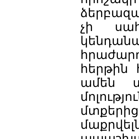
ձերբազ
չի սահ
կենդ
հրաժար
հերթին 
ամեն 
մոլությ
մտքերից
մաքրվ
ապաշխա