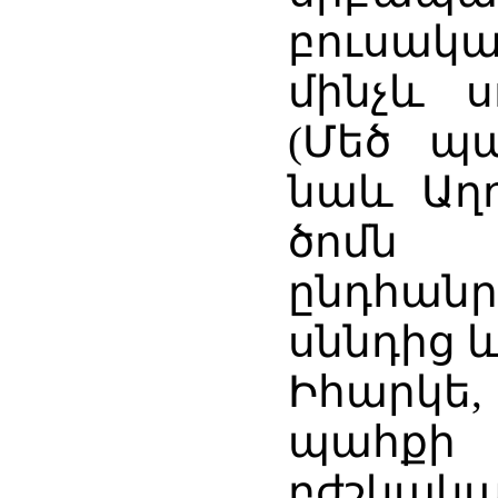
բուսակ
մինչև ս
(Մեծ պա
նաև Աղո
ծոմն 
ընդհա
սննդից 
Իհարկե,
պահքի 
բժշկա