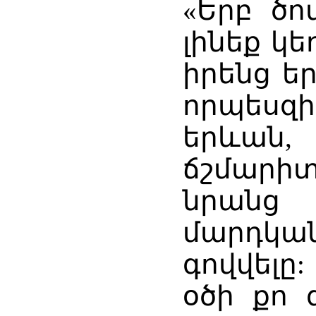
«Երբ ծո
լինեք կ
իրենց ե
որպեսզ
երևան,
ճշմարիտ 
նրանց
մարդկա
գովվելը:
օծի քո 