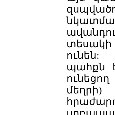
զսպվա
նկատմ
ավանդո
տեսակի
ունեն:
պահքն 
ունեցող
մեղրի)
հրաժա
սրբապահ