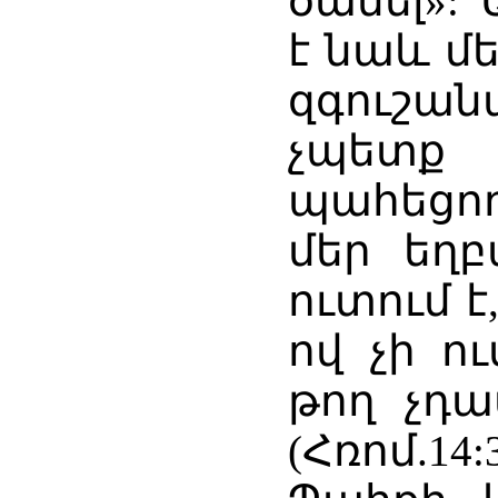
ծամել»:
է նաև մե
զգուշա
չպետք
պահեցո
մեր եղբ
ուտում 
ով չի ու
թող չդա
(Հռոմ.14:3