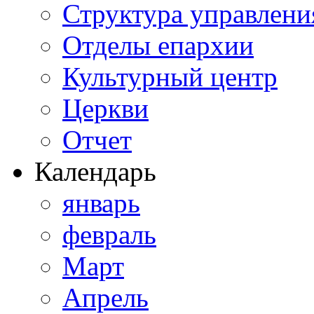
Структура управлени
Отделы епархии
Культурный центр
Церкви
Отчет
Календарь
январь
февраль
Март
Апрель