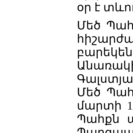
օր է տևո
Մեծ Պահ
հիշար
բարեկ
Անառակ
Գալստյա
Մեծ Պահ
մարտի 11
Պահքն ա
Պարզա