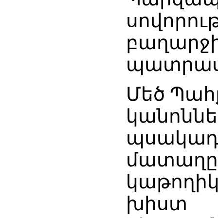
սովորու
բաղար
պատրաս
Մեծ Պահ
կանոննե
պսակա
մատաղը
կաթողի
խիստ 