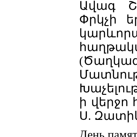
Ավագ Շ
Փրկչի ե
կարևորա
հաղթակ
(Ծաղկազ
Մատնութ
Խաչելու
ի վերջո
Ս. Զատի
День памя