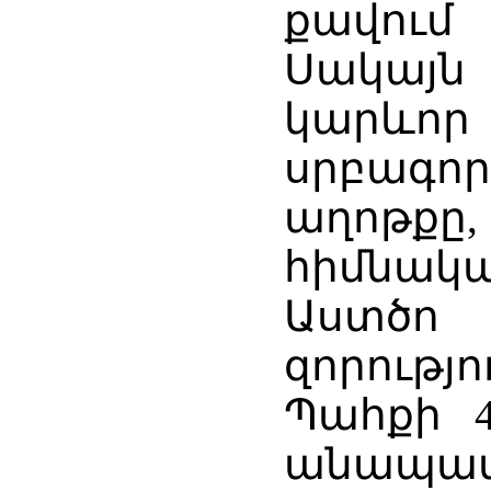
քավում
Սակայ
կարևո
սրբագոր
աղոթք
հիմնա
Աստծո
զորությո
Պահքի 4
անապ