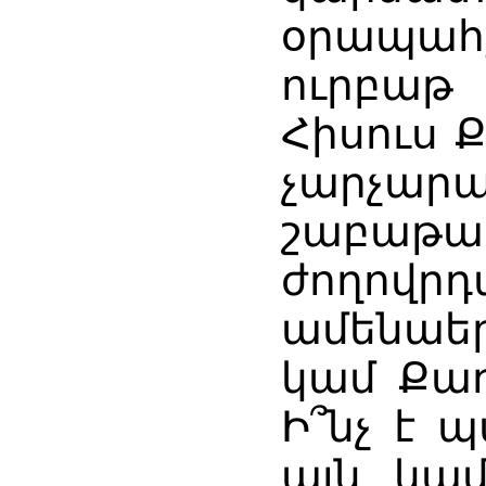
օրապահ
ուրբաթ
Հիսուս 
չարչ
շաբաթա
ժողովրդ
ամենաե
կամ Քա
Ի՞նչ է 
այն կամ