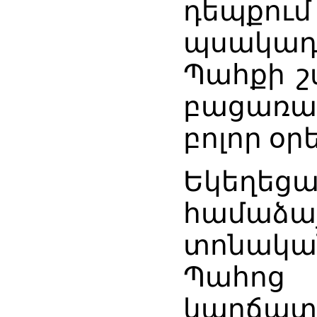
դեպքո
պսակադ
Պահքի շ
բացառ
բոլոր օր
Եկեղե
համաձա
տոնակ
Պահոց 
կարճ