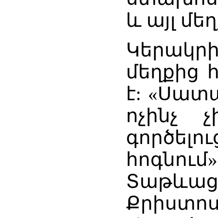
և այլ մե
Կերակր
մեղքից 
է: «Սատ
ոչինչ 
գործել
հոգնում
Տաթևաց
Քրիստոս