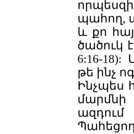
որպեսզի
պահող, 
և քո հայ
ծածուկ 
6:16-18)
թե ինչ ո
Ինչպես 
մարմնի 
ազդո
Պահեցող