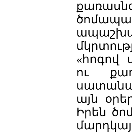
քառա
ծոմ
ապաշխա
մկրտու
«հոգով
ու քա
սատանա
այն օրեր
Իրեն ծո
մարդկա