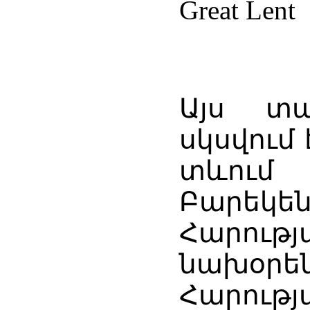
Great Lent
Այս տա
սկսվում 
տևում
Բարեկ
Հարու
նախօր
Հարությ