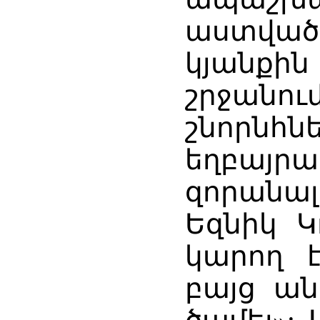
աստվա
կյանք
շրջանո
շնորն
եղբայ
զորանա
Եզնիկ Կ
կարող է
բայց ան