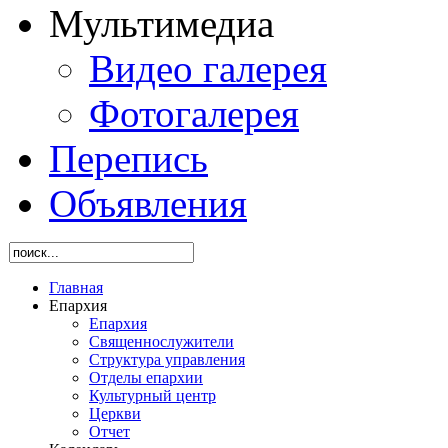
Мультимедиа
Видео галерея
Фотогалерея
Перепись
Объявления
Главная
Епархия
Епархия
Священнослужители
Структура управления
Отделы епархии
Культурный центр
Церкви
Отчет