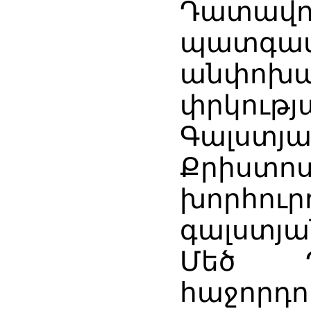
Դատա
պատգամ
անփոխար
փրկութ
Գալստյա
Քրիստո
խորհուր
գալստյա
Մեծ Պ
հաջորդ