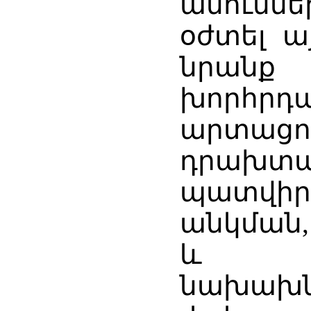
անուննե
օժտել ա
նրա
խորհր
արտա
դրախ
պատվի
անկման
և ա
նախախն