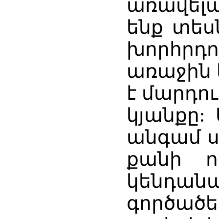
առավել
ենք տես
խորհրդ
առաջին 
է մարդո
կյանքը:
անգամ ս
քանի ո
կենդան
գործածե