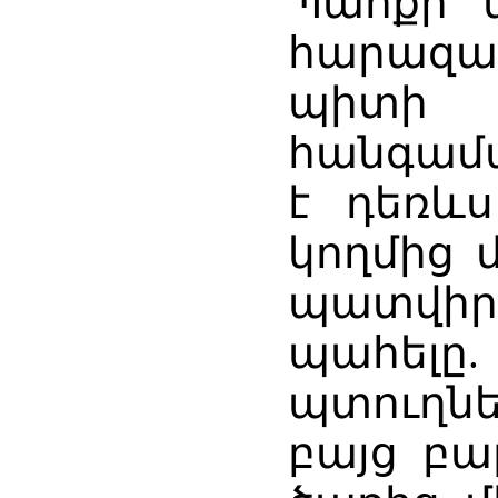
Պահքի կ
հարազատ
պիտի
հանգամա
է դեռև
կողմից 
պատվիր
պահելը.
պտուղն
բայց բա