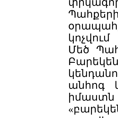
փրկագոր
Պահքե
օրապահ
կոչվում
Մեծ Պահ
Բարե
կենդանո
անհոգ 
իմաս
«բարեկ