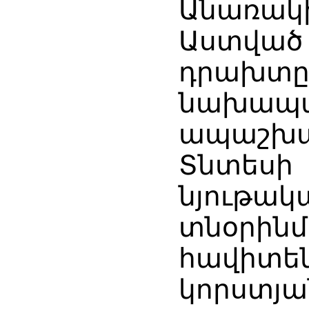
Անառակ
Աստված 
դրախտը 
նախապա
ապաշխ
Տնտեսի 
նյութ
տնօրի
հավիտե
կորստյ