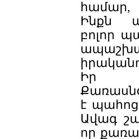
համար,
Ինքն ա
բոլոր պ
ապաշխ
իրականո
Իր ծ
Քառասնօ
է պահոց
Ավագ շա
որ քառա