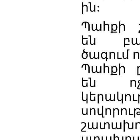
ին:
Պահքի 
են բա
ծագում 
Պահքի 
են ոչ
կերակո
սովորութ
շատախոս
ստախոսո