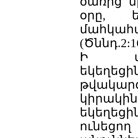
ծառից մ
օրը, 
մահկա
(Ծննդ.2:16
Ի տար
եկեղեցի
թվակար
կիրակի
եկեղեց
ունեց