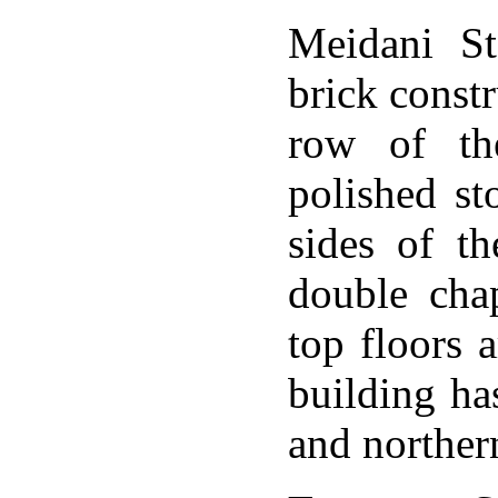
ակիր
Meidani St
արներ:
անքի
brick constr
ճառով
ավից
row of th
տք
,
ատները
polished st
ից
շեր
sides of th
են
[11]
:
double cha
լիանու
րագրության`
top floors 
եցին
ուցված
building ha
ատաշ
ց,
and northern
ցել
ան.