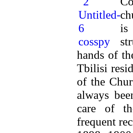
Co
ch
is
st
hands of th
Tbilisi resi
of the Churc
always been
care of th
frequent re