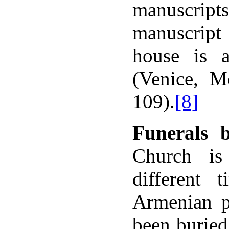
manuscript
,
manuscript
house is 
(Venice, M
109).
[8]
Funerals b
Church is
different
дян,
Armenian pu
нская
рафика
и,
been buried
си,