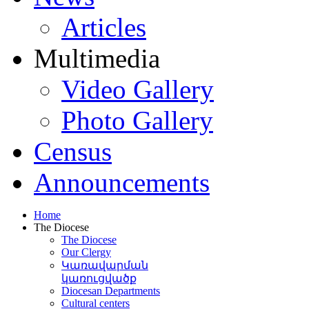
եցիների
բերյալ
Articles
մած
տմական
Multimedia
եկանքներում
մ
Video Gallery
Photo Gallery
կանը
կանում
նանորոգման
Census
կանն
Announcements
ղեցին
ակառուցվել
Home
The Diocese
The Diocese
կանին
[5]
:
Our Clergy
Կառավարման
Բեթղեհեմի
կառուցվածք
Diocesan Departments
վածածին
Cultural centers