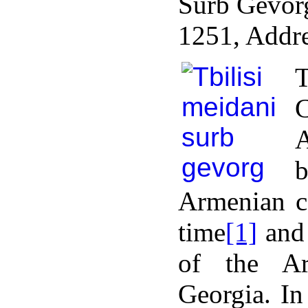
Surb Gevor
եցիների
վածքների
1251, Addre
ակներում,
աձայն
ազան
ղեցական
ից
տ
ցել
արժ
վածքներ
[7]
:
Armenian c
կանների
time
[1]
and 
եկագրի
of the Ar
լներով`
եցին
Georgia. In
ցել