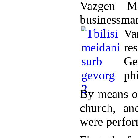
Vazgen Mi
businessm
V
re
Ge
phi
By means of
church, and
were perfo