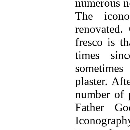
numerous n
The icono
renovated. 
fresco is t
times sin
sometimes
plaster. Aft
number of 
Father Go
Iconograp