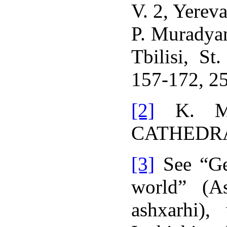
V. 2, Yerev
P. Muradya
Tbilisi, St
157-172, 2
[2]
K. Ma
CATHEDRAL,
[3]
See “Ge
world” (As
ashxarhi),