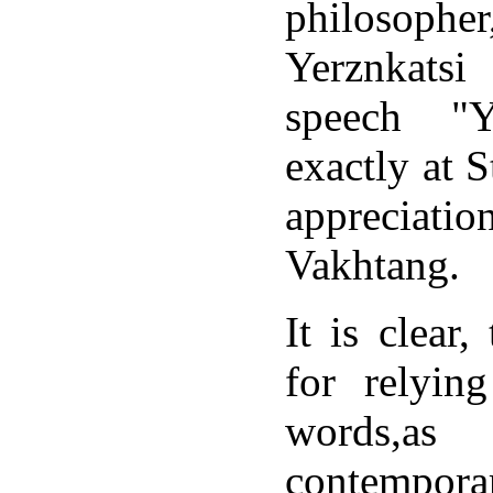
philosop
ի
ին
Yerznkatsi
ցական
նությունների
speech "Y
աձեռնած
ովին
անորոգման
exactly at 
րվակով
ացվում
appreciatio
եցու
երին
Vakhtang.
ա
ջ
It is clear
նյակ
րեն
for relyin
անագրությունները,
պես
words,as
contempora
կանների