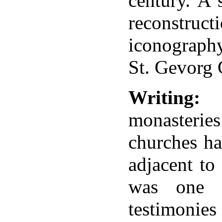
century. A 
ատակարաններ,
reconstruct
iconography
St. Gevorg 
Writing:
A
րադյան,
monasterie
լիսի
ց
churches ha
եցիները,
իածին
,
adjacent to
was one 
testimoni
րադյան,