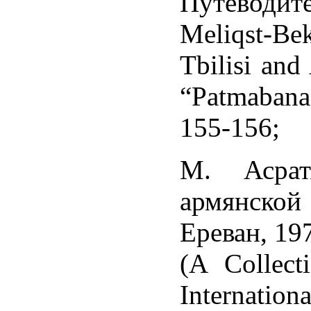
Путеводите
Meliqst-Be
Tbilisi and
“Patmabana
155-156;
М. Асратя
армянско
Ереван, 197
(A Collect
Internatio