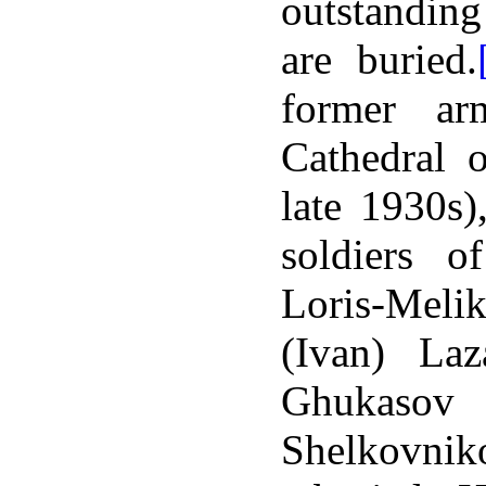
outstandin
are buried.
former ar
Cathedral o
late 1930s)
soldiers 
Loris-Mel
288:
(Ivan) Laz
Ghukasov
Shelkovnik