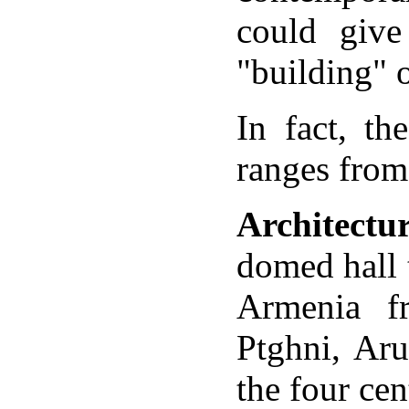
քարերը:
could give
ունքում
եցին
"building" o
ցականացվում
անվանվում
In fact, th
ո
ին)
ranges from 
եհեմ»
թ.):
Architectur
domed hall 
տարապետություն.
ամույթ
իլիկա
Armenia f
թերը
Ptghni, Ar
անիստ
ն
the four cen
ն