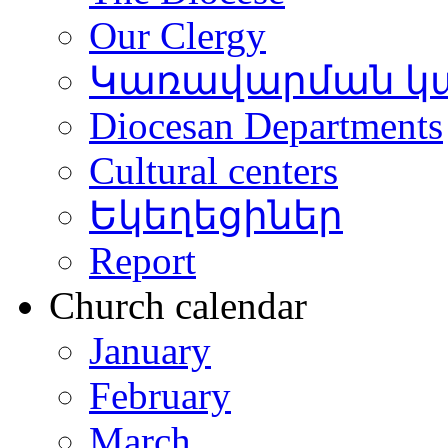
Our Clergy
եցին
բնապես
Կառավարման կ
արկվել
ես
Diocesan Departments
ուռ
:
նադիր
Cultural centers
ատակվում
Եկեղեցիներ
գորը
,
Report
ղեհեմից
Church calendar
լ
նարկեքի
January
ար,
եղից
February
ցել
March