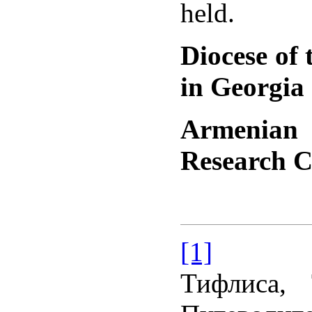
held.
Diocese of
in Georgia
Armenian 
Research C
[1]
Ш.Ами
Тифлиса, 