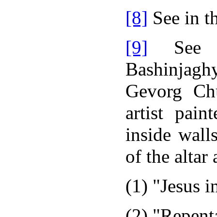
[8]
See in t
[9]
See t
Bashinjagh
Gevorg Chu
artist pain
inside wall
of the altar
(1) "Jesus 
(2) "Repent