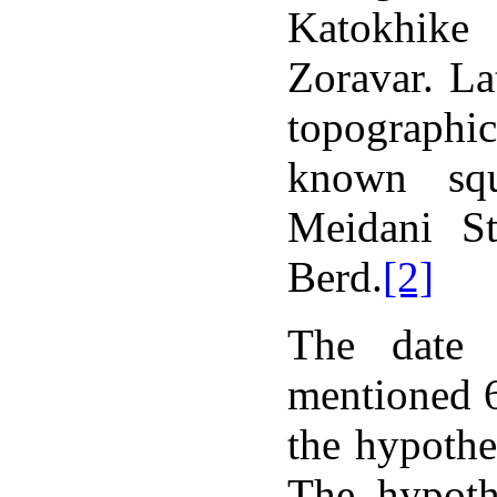
Katokhike
ութ,
ձակալման
Zoravar. Lat
ած
ւ
,
topographi
ատավորների
ար
known squ
ատեսված
ակ
[8]
:
Meidani S
Berd.
[2]
իվային
երագրերի
քում
պանվել
The date 
mentioned 
եցու`
the hypothe
ն
կանների
The hypoth
աբերական