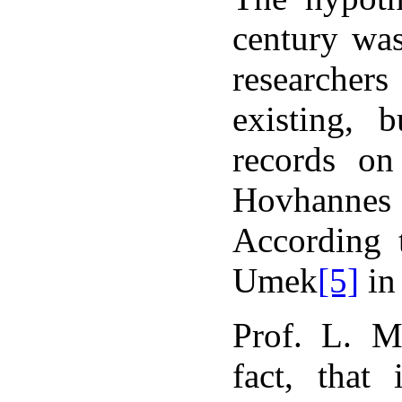
յանները
[9]
,
century was
ս
researcher
ս
տերի,
existing, 
ում
records on
եցու
կական
ը:
Hovhannes
Խորհրդային
According 
գերի
տատումից
ո
Umek
[5]
in
եցին
տնվում
Prof. L. M
ատ
ղեցականների
ին
[10]
,
fact, that