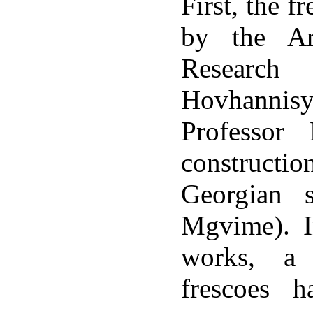
First, the f
by the Ar
Research
Hovhannis
Professor
constructi
Georgian s
Mgvime). In
works, a l
frescoes 