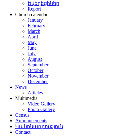
եցու
Եկեղեցիներ
բերյալ
Report
ա
Church calendar
January
February
ք
March
ատակություններ
April
աստանի
May
ային
June
իվում
July
պանվող
August
ստանի
September
October
րեթի
November
ի
December
դի
News
իվային
Articles
երագրերում,
Multimedia
ցից
Video Gallery
նավաղը
Photo Gallery
գրվում
Census
Announcements
Կանոնադրություն
կանով:
Contact
ած