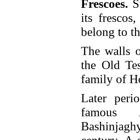
Frescoes.
St
նը`
վածածնի,
its frescos
սիսայինը`
գոր
ավորչի,
belong to th
ավայինը`
անու
տչի
:
[12]
The walls o
the Old Tes
հայոց
family of H
ստանի
ական
ամշակութային
նգության
ւմնասիրության
Later peri
րոն
famous 
Bashinjaghy
երի
րեն
ագրերի