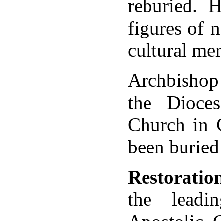
reburied. 
figures of n
երագրեր
cultural mer
ցու
մության,
Archbishop
ք
ան,
the Dioce
Church in 
been buried
ածին,
Restoratio
րաթյան,
the leadi
իսիի
կական
եցիների