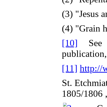
(3) "Jesus 
(4) "Grain h
[10]
See K
publication
[11]
http:/
St. Etchmia
1805/1806 ,