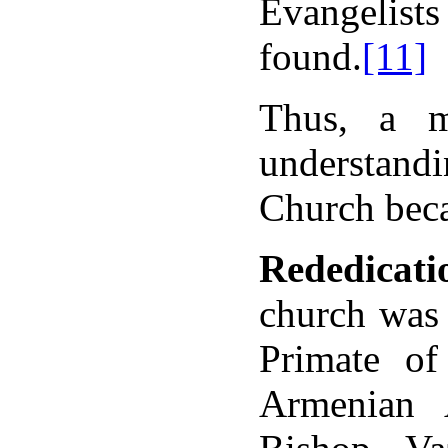
Evangelist
found.
[11]
Thus, a m
understandi
Church beca
Rededicat
church was 
Primate of
Armenian 