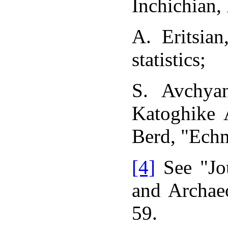
Inchichian, 
A. Eritsian
statistics;
S. Avchyan
Katoghike 
Berd, "Echm
[4]
See "Jou
and Archaeo
59.