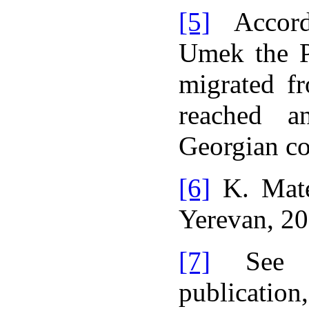
[5]
Accordi
Umek the P
migrated f
reached an
Georgian co
[6]
K. Mate
Yerevan, 20
[7]
See K.
publication