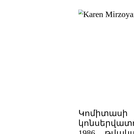
Կոմիտ
կոնսերվատ
1986 թվա