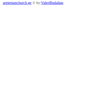
armenianchurch.ge
© by:
ValeriBadalian