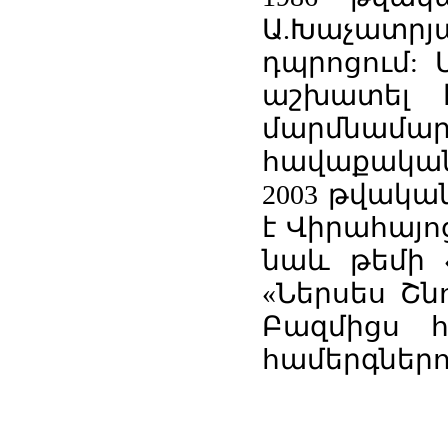
Ա.Խաչատրյ
դպրոցում:
աշխատել 
մարմնամ
հավաքական
2003 թվակա
է Վիրահայոց
նաև թեմի 
«Ներսես Շն
Բազմիցս 
համերգներով