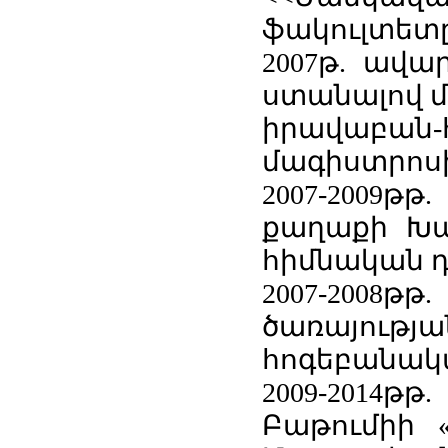
ֆակուլտետը
2007թ. ավա
ստանալով 
իրավաբան-
մագիստրոսի
2007-200
քաղաքի Խա
հիմնական դ
2007-200
ծառայութ
հոգեբանակա
2009-2014թ
Բաթումիի «