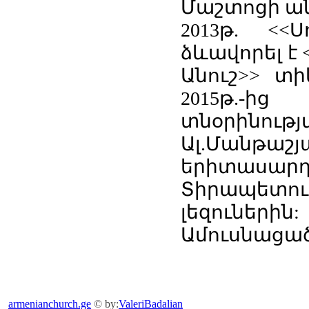
Մաշտոցի ան
2013թ. <<
ձևավորել է
Անուշ>> տի
2015թ.-ի
տնօրինությ
Ալ.Մանթաշյ
երիտասարդ
Տիրապետում
լեզուներին:
Ամուսնացած 
armenianchurch.ge
© by:
ValeriBadalian