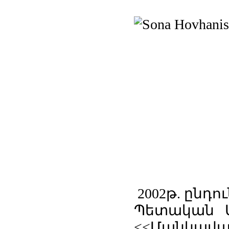
2002թ. ընդո
Պետական 
<<Մանկավա