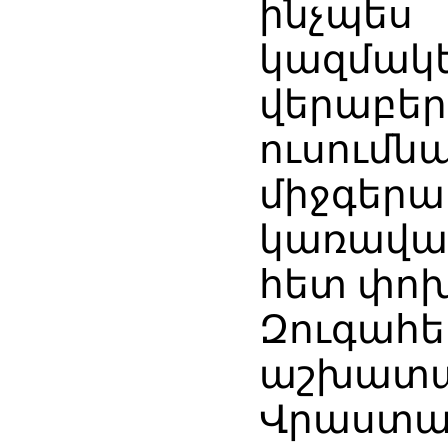
ինչպե
կազմակե
վերաբե
ուսու
միջգեր
կառավա
հետ փոխ
Զուգա
աշխա
Վրաստ