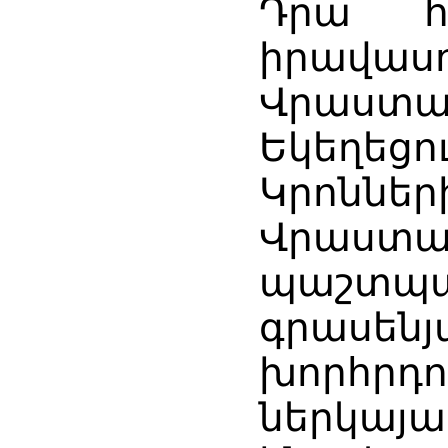
Դրա հ
իրավաս
Վրաստա
Եկեղեցո
Կրոնն
Վրաստ
պաշտպ
գրասենյ
խորհրդո
ներկայ