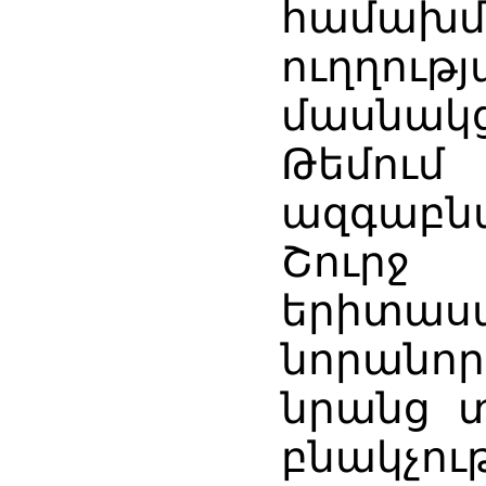
համախ
ուղղու
մասնակ
Թեմու
ազգաբն
Շուրջ
երիտաս
նորանոր
նրանց տ
բնակչու