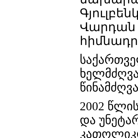
Գյուլբե
Վարդան
հիմնադր
საქართვე
ხელმძღვა
წინამძღვ
2002 წლის
და უნეტა
კათოლიკო