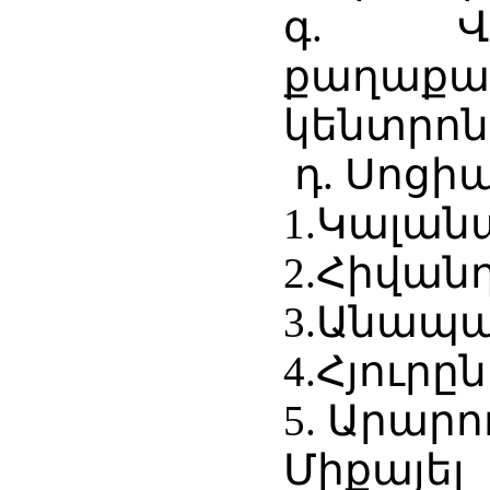
գ. Վր
քաղաք
կենտրոն
դ. Սոցի
1.Կալան
2.Հիվան
3.Անապա
4.Հյուրըն
5. Արար
Միքայել