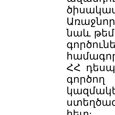
ծիսակատ
Առաջնո
նաև թե
գործունե
համագո
ՀՀ դեսպ
գործ
կազմակե
ստեղծագ
հետ: