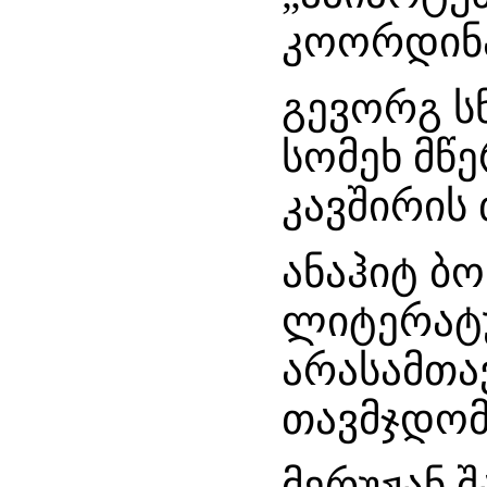
კოორდინ
გევორგ ს
სომეხ მწ
კავშირის
ანაჰიტ ბო
ლიტერატ
არასამთა
თავმჯდომ
მერუჟან შ