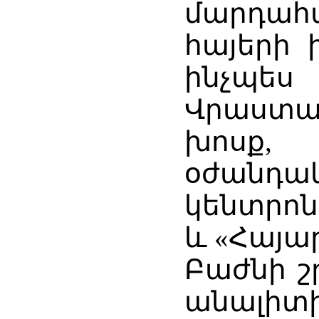
մարդահա
հայերի
ինչպես 
Վրաստա
խոսք,
օժանդ
կենտրոն
և «Հայար
Բաժնի շ
անալիտ