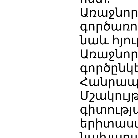
Առաջնո
գործառո
նաև հյու
Առաջնո
գործըն
Հանրապ
Մշակո
գիտու
երիտաս
նախարար