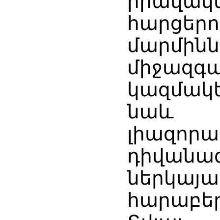
իրավակ
հարց
մարմինն
միջազգա
կազմակե
նաև
լիազոր
դիվանա
ներկայա
հարաբեր