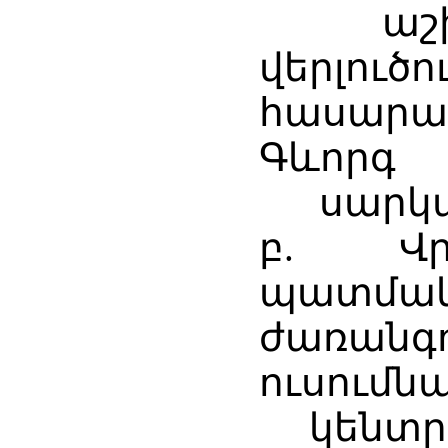
աշխատ
վերլ
հասարա
Գևորգ
սարկավ
բ. Վր
պատմա
ժառանգո
ուսումն
կենտրոն