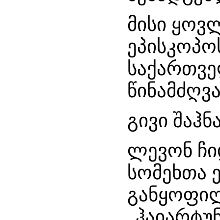
მისი ყო
ეპისკოპოს
საქართვე
წინამძღვ
გივი შაჰნ
ლევონ ჩი
სომეხთა 
განყოფი
„ჰაიარტუ