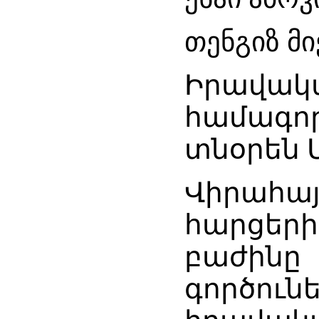
თენგიზ მი
Իրավակա
համագոր
տնօրեն 
Վիրահա
հարցերի
բաժին
գործու