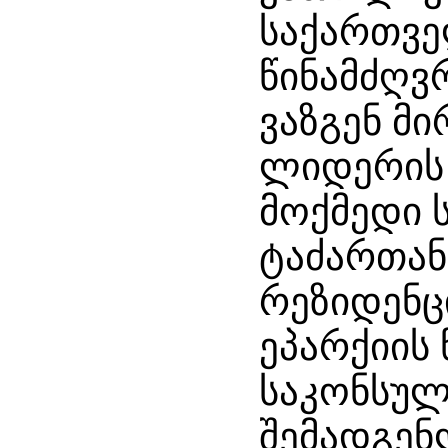
საქართვე
წინამძღვ
ვაზგენ მი
ლიდერის 
მოქმედი 
ტაძართან
რეზიდენც
ეპარქიის
საკონსუ
შემადგენ