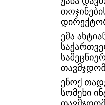
ჟანა დავთ
თოჯინები
დირექტო
ემა ახტია
საქართვე
სამეცნიე
თავმჯდომ
ენოქ თად
სომეხი ი
თავმჯდომ