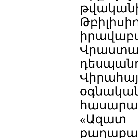
թվական
Թբիլիսի
իրավա
Վրա
դեսպանո
Վիրահա
օգնական
հասարակ
«Ազատ
քաղաքա