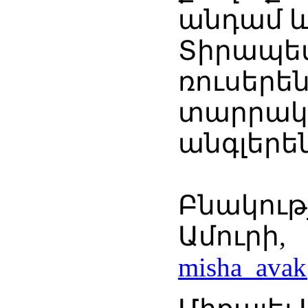
անդամ և
Տիրապ
ռուսերե
տարրակ
ա
Բնակութ
Ամու
misha_ava