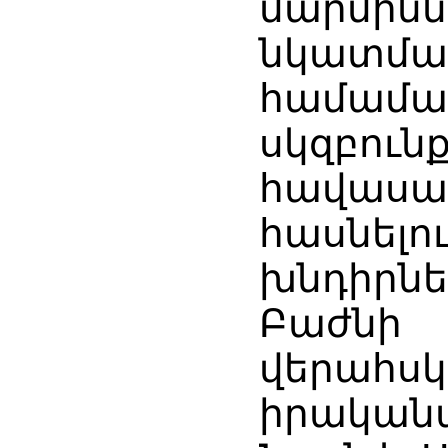
մարմի
նկատմա
համամա
սկզբո
հավասար
հասնե
խնդիրնե
Բաժ
վերա
իրականա