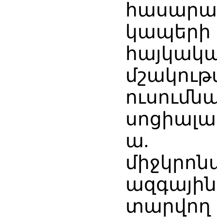
հասար
կապերի
հայկա
մշակու
ուսումն
սոցիալա
ա.
միջկրո
ազգայի
տարվող