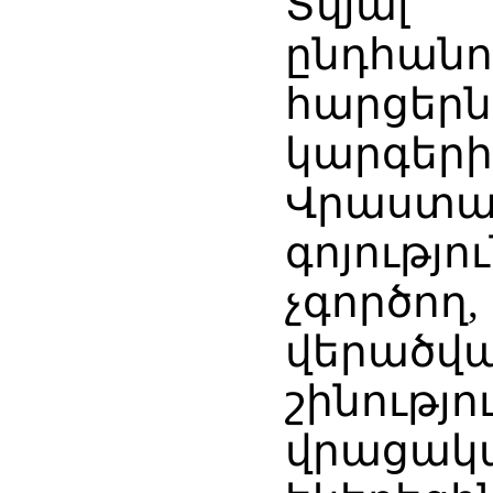
Տվյալ
ընդհան
հարցերն
կարգ
Վրաս
գոյությո
չգործո
վերածվ
շինութ
վրացա