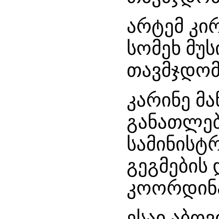
არტემ კი
სომეხ მუს
თავმჯდომ
კარინე მა
განათლებ
სამინისტ
გეგმების
კოორდინ
ესაი აბოვ