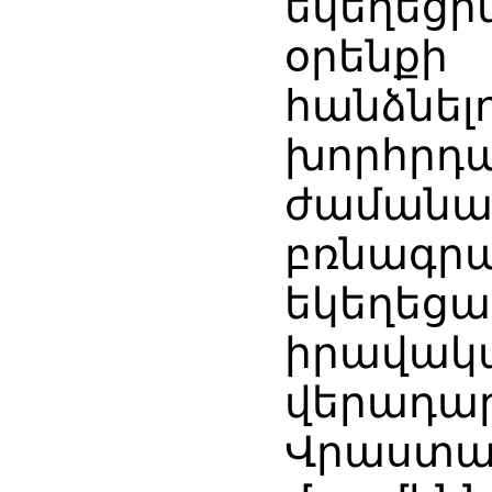
եկեղեց
օրենք
հանձնել
խորհրդա
ժաման
բռնագր
եկեղեցա
իրավ
վերադա
Վրաս