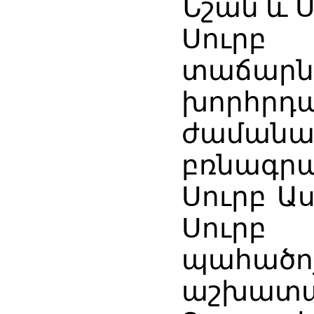
Նշան և 
Սուրբ
տաճարն
խորհրդա
ժաման
բռնագ
Սուրբ Ա
Սուրբ
պահածո
աշխատա