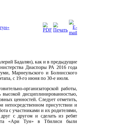
 тун»
лерий Бадалян), как и в предыдущие
инистерства Диаспоры РА 2016 года
туми, Марнеульского и Болнисского
тапа, с 19-го июня по 30-е июля.
овительно-организаторской работы,
 высокой дисциплинированностью,
вных ценностей. Следует отметить,
ри непосредственном присутствии и
бота с участниками и их родителями,
 друг с другом и сделать из ребят
екта «Ари Тун» в Тбилиси были