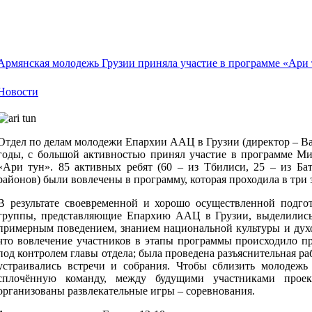
Армянская молодежь Грузии приняла участие в программе «Ари
Новости
Отдел по делам молодежи Епархии ААЦ в Грузии (директор – Ва
годы, с большой активностью принял участие в программе М
«Ари тун». 85 активных ребят (60 – из Тбилиси, 25 – из Ба
районов) были вовлечены в программу, которая проходила в три э
В результате своевременной и хорошо осуществленной подгот
группы, представляющие Епархию ААЦ в Грузии, выделились
примерным поведением, знанием национальной культуры и духо
что вовлечение участников в этапы программы происходило п
под контролем главы отдела; была проведена разъяснительная ра
устраивались встречи и собрания. Чтобы сблизить молодежь
сплочённую команду, между будущими участниками про
организованы развлекательные игры – соревнования.