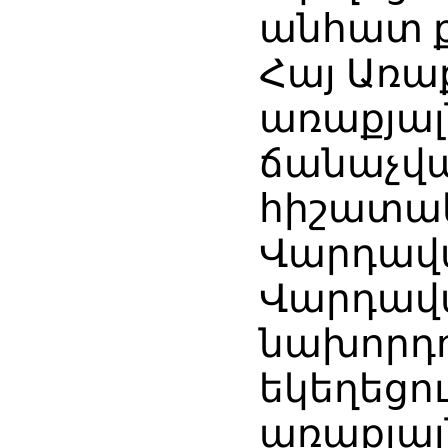
անհատ ք
Հայ Առա
առաքյալ
ճանաչվա
հիշատակ
Վարդավա
Վարդավ
նախորդո
եկեղեցո
առաքյալ