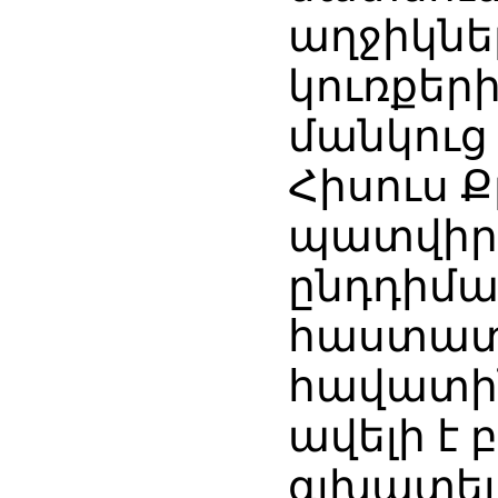
աղջիկնե
կուռքերի
մանկուց
Հիսուս 
պատվիրա
ընդդիման
հաստատ 
հավատին
ավելի է 
գլխատել