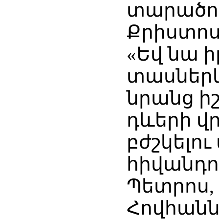
տարածող
Քրիստոս
«Եվ նա ի
տասներկ
նրանց ի
դևերի վր
բժշկելու
հիվանդու
Պետրոս,
Հովհանն