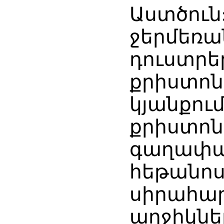
Աստծուն:
ջերմեռան
դուստրե
քրիստոն
կյանքում
քրիստոն
գաղափա
հեթանոս
սիրահար
աղջիկներ