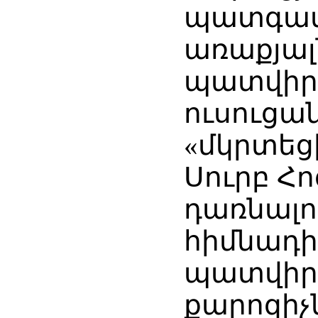
պատգամին
առաքյալ
պատվիրա
ուսուցա
«մկրտեցի
Սուրբ Հո
դառնալո
հիմնադի
պատվիր
քարոզիչն