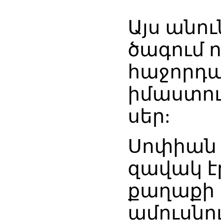
Այս անո
ծագում ո
հաջորդա
իմաստութ
սեր:
Սոփիան
զավակ էր
քաղաքի 
ամուսնու