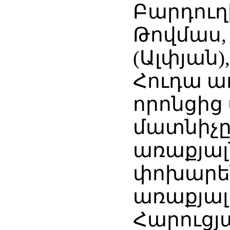
Բարդուղ
Թովմաս,
(Ալփյան)
Հուդա ա
որոնցից 
մատնիչը
առաքյալ
փոխարե
առաքյալ
Հարուցյա