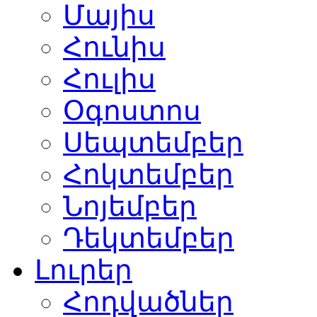
Մայիս
Հունիս
Հուլիս
Օգոստոս
Սեպտեմբեր
Հոկտեմբեր
Նոյեմբեր
Դեկտեմբեր
Լուրեր
Հոդվածներ