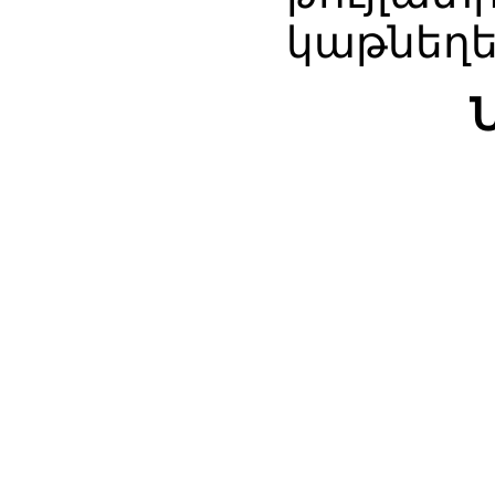
կաթնեղե