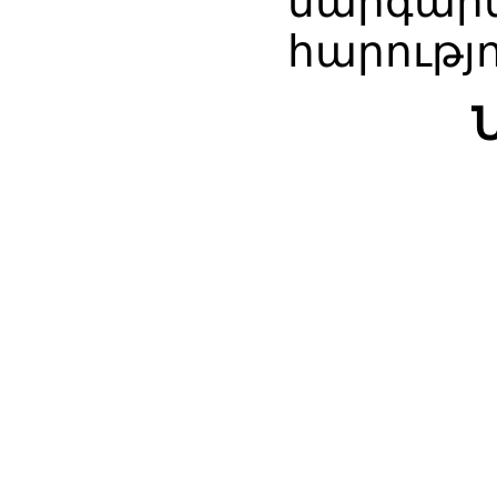
մարգարե
հարությո