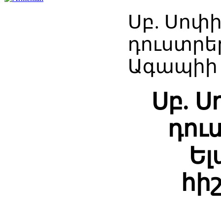
Սբ. Սոփի
դուստրե
Ագապիի 
Սբ. Ս
դու
Ել
հի