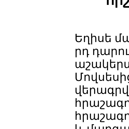
հի
Եղիսե մա
րդ դարո
աշակերտ
Մովսեսի
վերագրվ
հրաշագոր
հրաշագոր
և մարգա