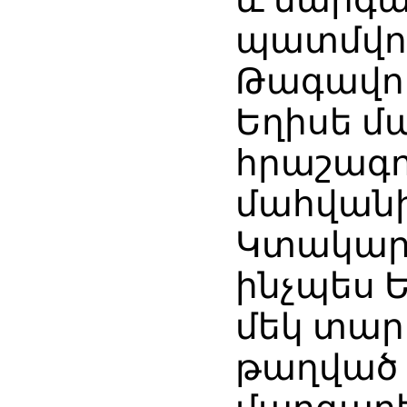
պատմվու
Թագավոր
Եղիսե մ
հրաշագո
մահվանի
Կտակարա
ինչպես 
մեկ տար
թաղված 