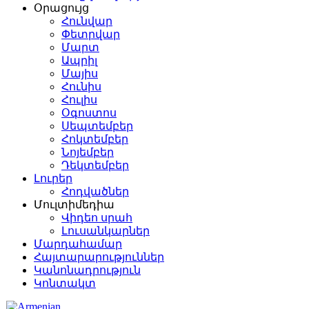
Օրացույց
Հունվար
Փետրվար
Մարտ
Ապրիլ
Մայիս
Հունիս
Հուլիս
Օգոստոս
Սեպտեմբեր
Հոկտեմբեր
Նոյեմբեր
Դեկտեմբեր
Լուրեր
Հոդվածներ
Մուլտիմեդիա
Վիդեո սրահ
Լուսանկարներ
Մարդահամար
Հայտարարություններ
Կանոնադրություն
Կոնտակտ