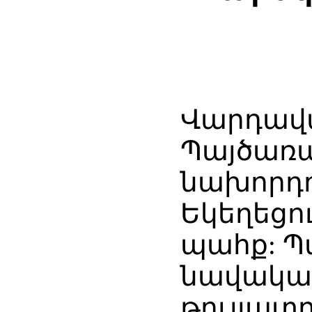
Վարդավա
Պայծառա
նախորդ
Եկեղեցո
պահք: Պ
նավակատի
թույլատր