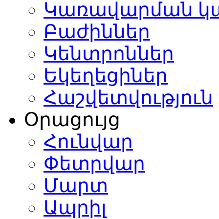
Կառավարման կ
Բաժիններ
Կենտրոններ
Եկեղեցիներ
Հաշվետվություն
Օրացույց
Հունվար
Փետրվար
Մարտ
Ապրիլ