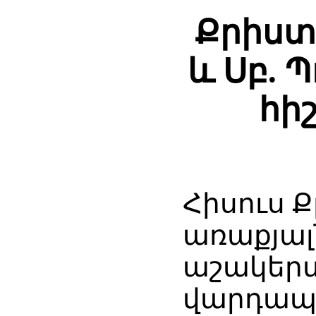
Քրիստ
և Սբ. 
հի
Հիսուս 
առաքյալ
աշակերտ
վարդապ