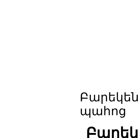
Բարեկե
պահոց
Բարեկ