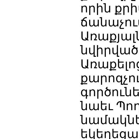
որին քր
ճանաչում
Առաքյալն
նվիրված
Առաքելո
քարոզչու
գործուն
նաեւ Պող
նամակն
եկեղեցա