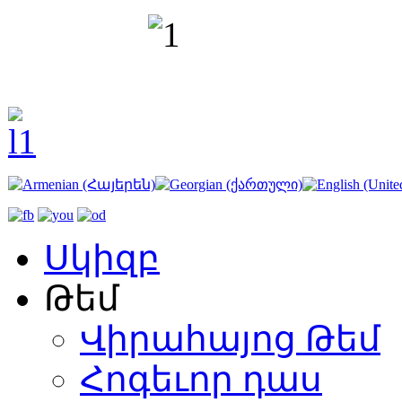
Սկիզբ
Թեմ
Վիրահայոց Թեմ
Հոգեւոր դաս