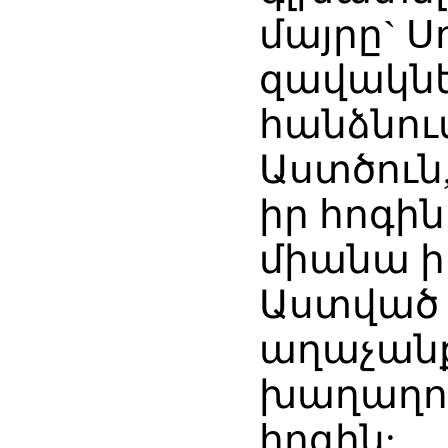
մայրը` 
զավակնե
հանձնում
Աստծուն,
իր հոգին
միանա ի
Աստված լ
աղաչանք
խաղաղու
հոգին: