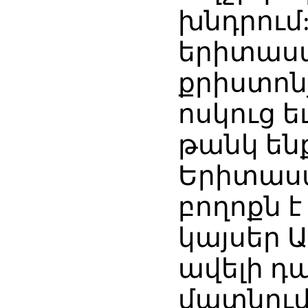
խնդրում:
երիտասա
քրիստոնյ
ոսկուց 
թանկ են
Երիտասա
բողոքն 
կայսեր 
ավելի դ
մատնում 