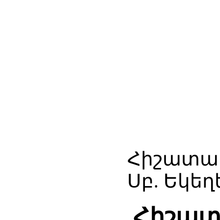
Հիշատակ
Սբ. Եկեղ
Հիշատ