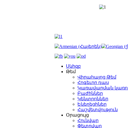
Սկիզբ
Թեմ
Վիրահայոց Թեմ
Հոգեւոր դաս
Կառավարման կառո
Բաժիններ
Կենտրոններ
Եկեղեցիներ
Հաշվետվություն
Օրացույց
Հունվար
Փետրվար