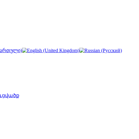
ւցվածք