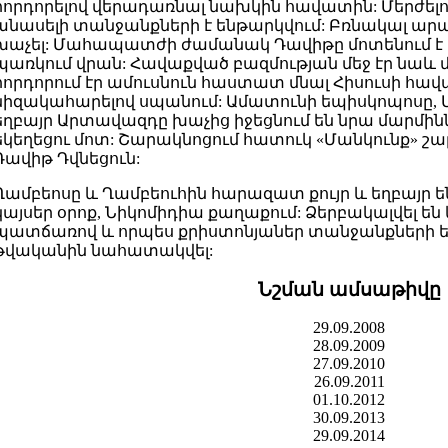
հորդորելով վերադառնալ նախկին հավատին: Մերժելո
անասելի տանջանքների է ենթարկվում: Բռնակալ արաբ
խաչել: Մահապատժի ժամանակ Դավիթը մոտենում է
պառկում վրան: Հավաքված բազմության մեջ էր նաև
հորդորում էր ամուսնուն հաստատ մնալ Հիսուսի հավ
նիզակահարելով սպանում: Ամատունի եպիսկոպոսը, Մ
եղբայր Արտավազդը խաչից իջեցնում են նրա մարմինն 
եկեղեցու մոտ: Շարակնոցում հատուկ «Մանկունք» շա
Դավիթ Դվնեցուն:
Ղամբեոսը և Ղամբեուհին հարազատ քույր և եղբայր ե
կայսեր օրոք, Նիկոմիդիա քաղաքում: Ձերբակալվել են 
պատճառով և որպես քրիստոնյաներ տանջանքների են
թվականին նահատակվել:
Նշման ամսաթիվը
29.09.2008
28.09.2009
27.09.2010
26.09.2011
01.10.2012
30.09.2013
29.09.2014