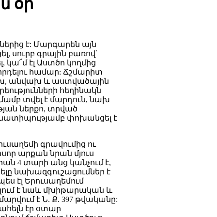
ն օր
երից է: Մարգարեն այն
ել, սուրբ գրային բառով՝
 կա՜մ էլ Աստծո կողմից
որդելու համար: Ճշմարիտ
խ, անվախ և աստվածային
եությունների հեղինակն
չմամբ տվել է մարդուն, նախ
թյան ներքո, տրված
նքնատիպությամբ փոխանցել է
ուսաղեմի գրավումից ու
ոսոր արքան նրան մյուս
րան 4 տարի անց կանչում է,
ելը նախազգուշացումներ է
ես էլ Երուսաղեմում
լում է նաև մխիթարական և
րվում է Ն. Ք. 397 թվականը:
ահելն էր օտար