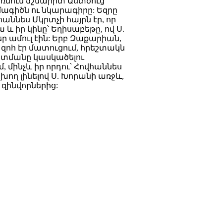
առնում ճշմարիտ Աստծուց
մագիծն ու նկարագիրը: Եզրը
ննես Մկրտչի հայրն էր, որ
և իր կինը՝ Եղիսաբեթը, ով Ս.
եր ամուլ էին: Երբ Զաքարիան,
զոհ էր մատուցում, հրեշտակն
վետմանը կասկածելու
մինչև իր որդու՝ Հովհաննես
ող լինելով Ս. Խորանի առջև,
 զինվորներից: