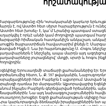
հիշատակությա
Մարգարեությունը Հին Կտակարանի կարևոր երևույթն
մարդն է, ով Աստծո հետ սերտ հարաբերություն է ունեց
«Աստծո հետ խոսել» է, կա՜մ Նրանից պատգամ ստացել,
ուղարկվել է որևէ անձի կամ ժողովրդի պատգամ հաղ
մարգարեի հիմնական հատկանիշն անկաշառ, անկա
խոսքին ծայրաստիճան հավատարիմ լինելն է: Մարգար
Աստված Ինքն է: Նա իր հայտնությունը Ս. Հոգու ներշն
գաղափարներն է ներշնչել, ապա մարդն այդ ազդեցու
գաղափարները յուրացնելով` մտքի, սրտի և հոգու ի
ժողովրդին:
Եզեկիելը Երուսաղեմի տաճարի քահանաներից էր: Եր
կործանումից հետո, Ն. Ք. 597 թվականին, Նաբուգոդոն
իսրայելացիների հետ Բաբելոն է աքսորում: Աստված ն
որպեսզի դառնա իր մարգարեն: Աքսորավայրից Եզեկի
անում ինչպես Բաբելոն գերեվարված հրեաներին, այնպ
մնացածներին: Նա այդ նախազգուշացումներին հավե
հուսադրող խոսքեր: Եզրի քահանայության սկիզբը համա
Նրա կարևորագույն ձեռնարկն իրայելացիներին ետ պ