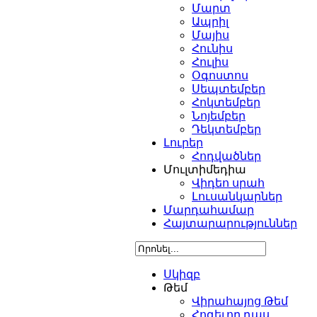
Մարտ
Ապրիլ
Մայիս
Հունիս
Հուլիս
Օգոստոս
Սեպտեմբեր
Հոկտեմբեր
Նոյեմբեր
Դեկտեմբեր
Լուրեր
Հոդվածներ
Մուլտիմեդիա
Վիդեո սրահ
Լուսանկարներ
Մարդահամար
Հայտարարություններ
Սկիզբ
Թեմ
Վիրահայոց Թեմ
Հոգեւոր դաս