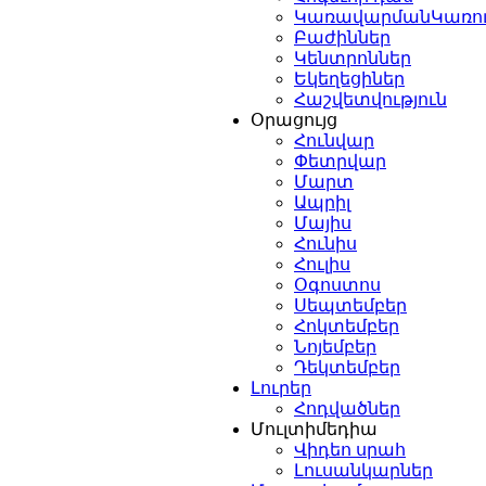
ԿառավարմանԿառո
Բաժիններ
Կենտրոններ
Եկեղեցիներ
Հաշվետվություն
Օրացույց
Հունվար
Փետրվար
Մարտ
Ապրիլ
Մայիս
Հունիս
Հուլիս
Օգոստոս
Սեպտեմբեր
Հոկտեմբեր
Նոյեմբեր
Դեկտեմբեր
Լուրեր
Հոդվածներ
Մուլտիմեդիա
Վիդեո սրահ
Լուսանկարներ