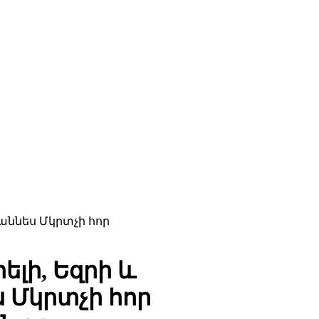
աննես Մկրտչի հոր
ելի, Եզրի և
 Մկրտչի հոր