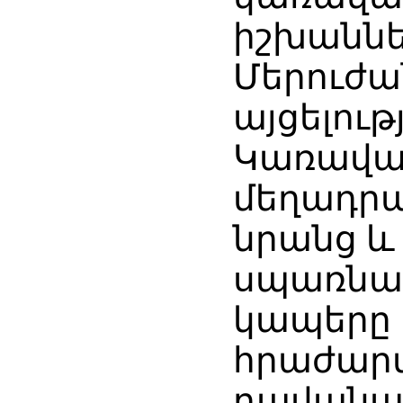
իշխաննե
Մերուժա
այցելութ
Կառավա
մեղադրա
նրանց և
սպառնալ
կապերը 
հրաժարվ
դավանան