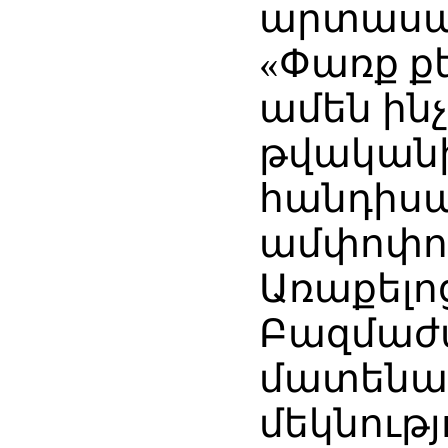
արտասան
«Փառք ք
ամեն ինչ
թվականի
հանդիսա
ամփոփում
Առաքելոց
Բազմաժա
մատենա
մեկնությ