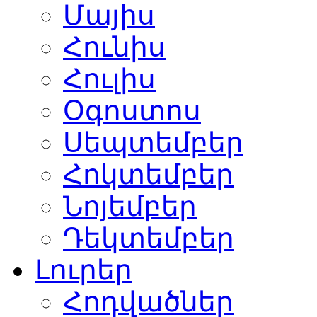
Մայիս
Հունիս
Հուլիս
Օգոստոս
Սեպտեմբեր
Հոկտեմբեր
Նոյեմբեր
Դեկտեմբեր
Լուրեր
Հոդվածներ