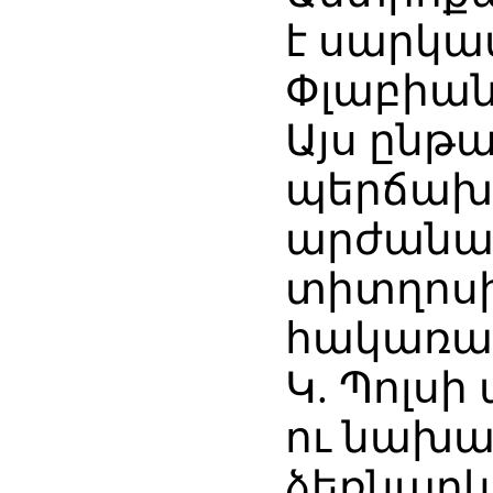
է սարկա
Փլաբիան
Այս ընթա
պերճախո
արժանաց
տիտղոսի
հակառակ
Կ. Պոլս
ու նախա
ձեռնարկ