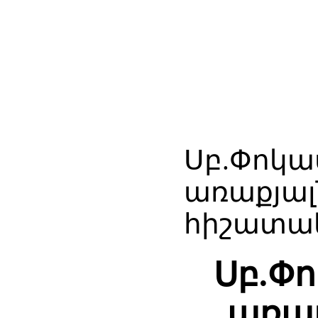
Սբ.Փոկա
առաքյալ
հիշատակ
Սբ.Փ
առաք