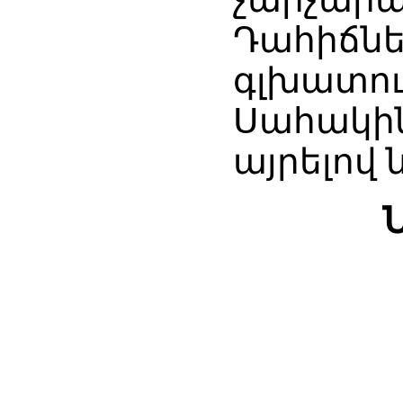
Դահիճնե
գլխատու
Սահակի
այրելով