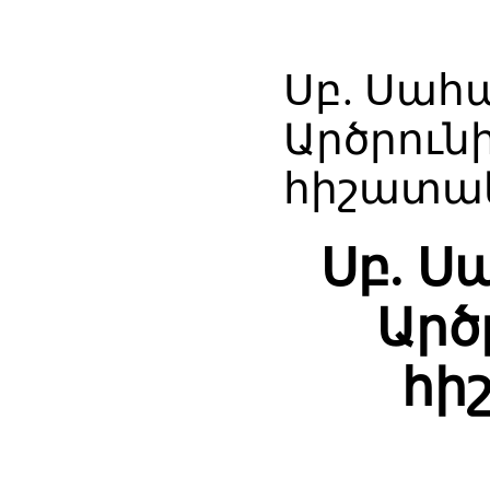
Սբ. Սահ
Արծրուն
հիշատակ
Սբ. 
Արծ
հի