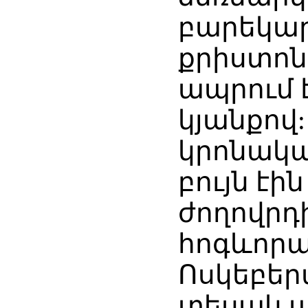
բարեկար
քրիստոն
ապրում է
կյանքով
կրոնակա
բույն էի
ժողովրդի
հոգևորա
Ոսկեբեր
տեսակ ա