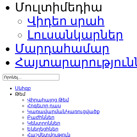
Մուլտիմեդիա
Վիդեո սրահ
Լուսանկարներ
Մարդահամար
Հայտարարություն
Սկիզբ
Թեմ
Վիրահայոց Թեմ
Հոգեւոր դաս
ԿառավարմանԿառուցվածք
Բաժիններ
Կենտրոններ
Եկեղեցիներ
Հաշվետվություն