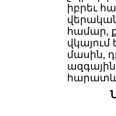
իբրեւ հ
վերական
համար, ք
վկայում 
մասին, դ
ազգային
հարատև