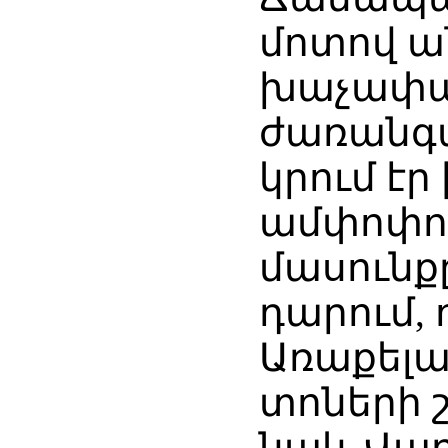
մոտով ան
խաչափայ
ժառանգա
կրում էր
ամփոփում
մասունքը
դարում, 
Առաքելա
տոների շ
նաև Վար