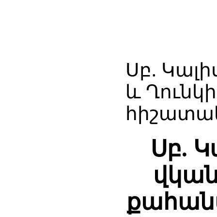
Սբ. Կալ
և Ղունկ
հիշատակ
Սբ. 
վկան
քահան