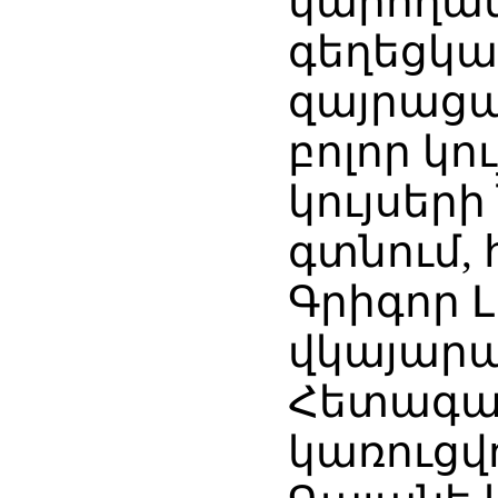
կարողան
գեղեցկա
զայրացա
բոլոր կ
կույսերի
գտնում, 
Գրիգոր Լ
վկայարա
Հետագայո
կառուցվո