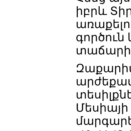
իբրև Տիր
առաքելու
գործուն
տաճարի 
Զաքարիա
արժեքավո
տեսիլքնե
Մեսիայի
մարգարեո