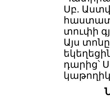
Սբ. Աստ
հաստատո
տուփի գ
Այս տոն
եկեղեցին
դարից՝ 
կաթողիկ