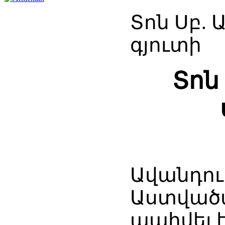
Տոն Սբ.
գյուտի
Տոն
Ավանդու
Աստվածա
պահվել 