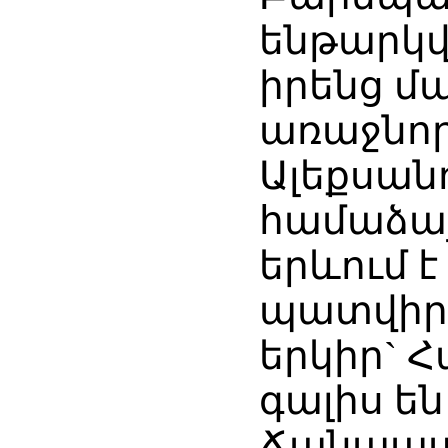
ենթարկվ
իրենց մ
առաջնոր
Ալեքսան
համաձայ
երևում 
պատվիրո
երկիր` 
գալիս ե
Ճանապա