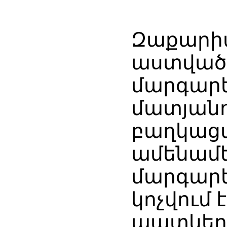
Զաքարի
աստվածա
մարգարե
մատյանո
բաղկացա
ամենամե
մարգարե
կոչվում 
պատկերո