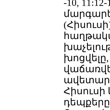
-10, 11:12-
մարգարե
(Հիսուսի
հաղթակա
խաչելութ
խոցվելը
վաճառվել
ավետարա
Հիսուսի 
դեպքերը