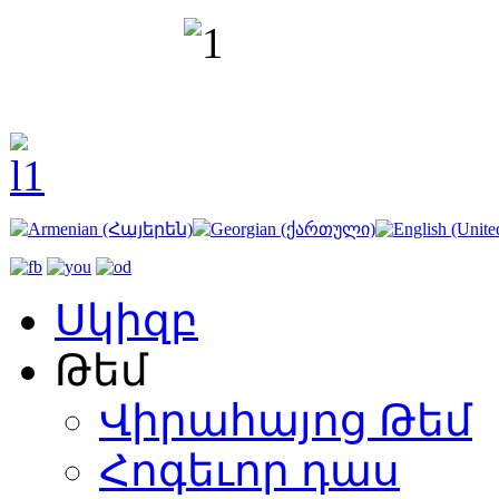
Սկիզբ
Թեմ
Վիրահայոց Թեմ
Հոգեւոր դաս