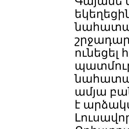
Գայանե 
եկեղեցին
նահատակ
շրջադար
ունեցել 
պատմութ
նահատակ
ամյա բա
է արձակվ
Լուսավոր