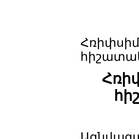
Հռիփսիմ
հիշատակ
Հռիփ
հի
Ազնվազա