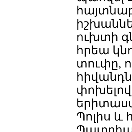
հայտնաբե
իշխաննե
ուխտի գն
հրեա կն
տուփը, ո
հիվանդնե
փոխելով
երիտասա
Պոլիս և
Պատրիար