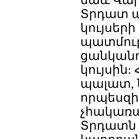
Տրդատ ա
կույսեր
պատմությ
ցանկանո
կույսին:
պալատ, 
որպեսզի
չհակառա
Տրդատն ա