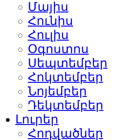
Մայիս
Հունիս
Հուլիս
Օգոստոս
Սեպտեմբեր
Հոկտեմբեր
Նոյեմբեր
Դեկտեմբեր
Լուրեր
Հոդվածներ