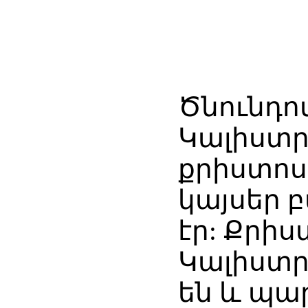
Ծնունդո
Կալիստ
քրիստոս
կայսեր 
էր: Քրիս
Կալիստր
են և պար