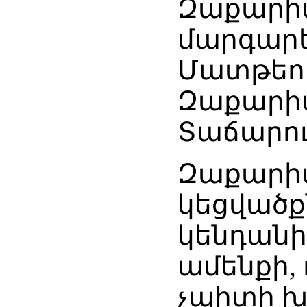
Զաքարի
մարգարե
Մատթեո
Զաքարիա
Տաճարում
Զաքարիա
կեցվածք
կենդանի
ամենքի, 
չպիտի խ