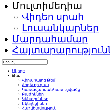
Մուլտիմեդիա
Վիդեո սրահ
Լուսանկարներ
Մարդահամար
Հայտարարություն
Սկիզբ
Թեմ
Վիրահայոց Թեմ
Հոգեւոր դաս
ԿառավարմանԿառուցվածք
Բաժիններ
Կենտրոններ
Եկեղեցիներ
Հաշվետվություն