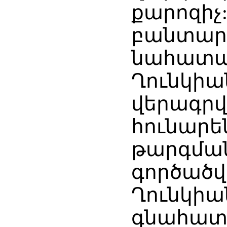
քարոզիչ
բանտարկ
նահատակ
Ղունկիա
վերագրվ
հունարե
թարգման
գործածվո
Ղունկիա
գնահատե