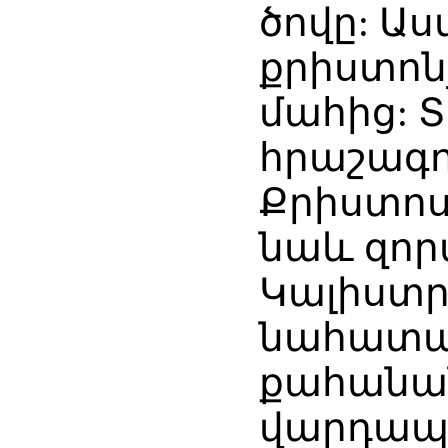
ծովը: Ա
քրիստոն
մահից: 
հրաշագո
Քրիստոս
նաև զոր
Կալիստր
նահատակ
քահանան
վարդապե