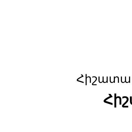
Հիշատա
Հի