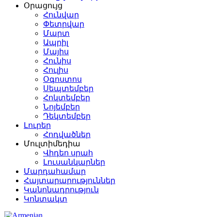
Օրացույց
Հունվար
Փետրվար
Մարտ
Ապրիլ
Մայիս
Հունիս
Հուլիս
Օգոստոս
Սեպտեմբեր
Հոկտեմբեր
Նոյեմբեր
Դեկտեմբեր
Լուրեր
Հոդվածներ
Մուլտիմեդիա
Վիդեո սրահ
Լուսանկարներ
Մարդահամար
Հայտարարություններ
Կանոնադրություն
Կոնտակտ