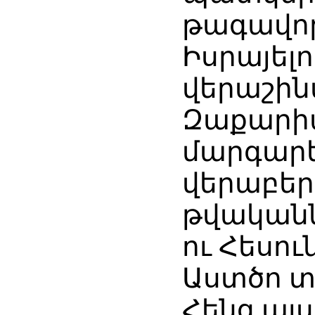
թագավոր
Իսրայել
վերաշին
Զաքարի
մարգարե
վերաբերու
թվականն
ու Հեսու
Աստծո տ
Հենց այ