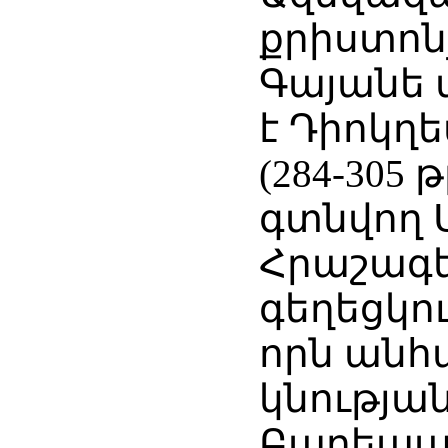
քրիստոնյ
Գայանե 
է Դիոկղ
(284-305 
գտնվող Ս
Հրաշագեղ
գեղեցկու
որն անհ
կնության
Բարեպաշ