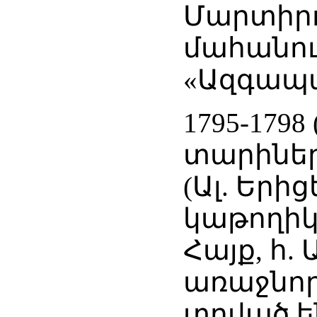
Մարտիր
մահանում
«Ազգապատ
1795-17
տարիներ
(Ալ. Երի
կաթողիկ
Հայք, հ. 
առաջնո
տրված 