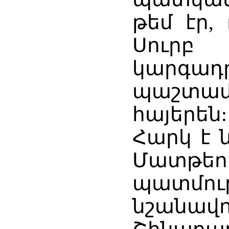
թեմ էր,
Սու
կարգադ
պաշտամ
հայերեն:
Հարկ է 
Մատթ
պատմու
նշանա