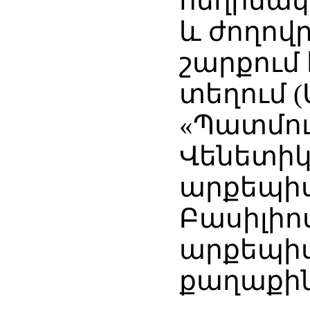
հեղինակ
և ժողով
շարքում 
տեղում (
«Պատմութ
Վենետիկ 
արքեպիս
Բասիլիոս
արքեպի
քաղաքին