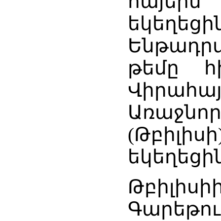
հայերն
եկեղեց
Ենթադր
թեմը հ
Վիր
Առաջնոր
(Թբիլի
եկեղեցին
Թբի
Գարեթու