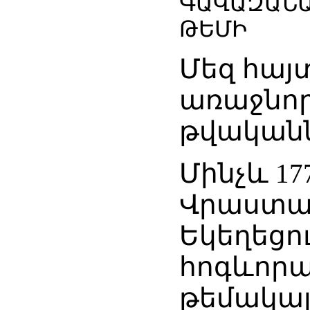
ԳԱՎԱԶԱՆԱ
ԹԵՄԻ
Մեզ հայ
առաջնոր
թվականն
Մինչև 1
Վրաստան
Եկեղեցո
հոգևորա
թեմակալ