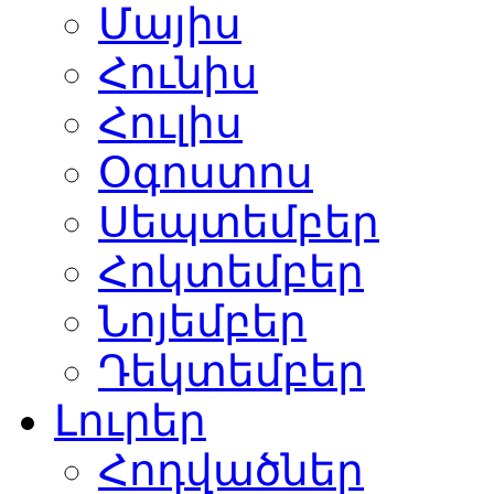
Մայիս
Հունիս
Հուլիս
Օգոստոս
Սեպտեմբեր
Հոկտեմբեր
Նոյեմբեր
Դեկտեմբեր
Լուրեր
Հոդվածներ