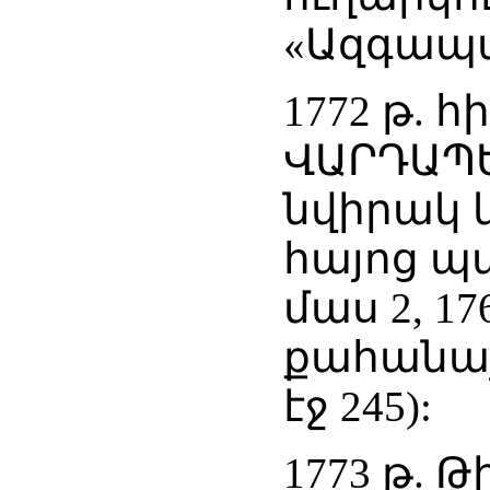
«Ազգապատ
1772 թ. 
ՎԱՐԴԱՊԵ
նվիրակ 
հայոց պ
մաս 2, 17
քահանայ 
էջ 245):
1773 թ. 