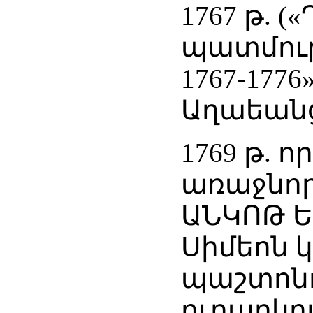
1767 թ. (
պատմութե
1767-177
Աղաեանց, 
1769 թ. 
առաջնոր
ԱՆԿՈԹ Ե
Սիմեոն 
պաշտոն
ուղարկու