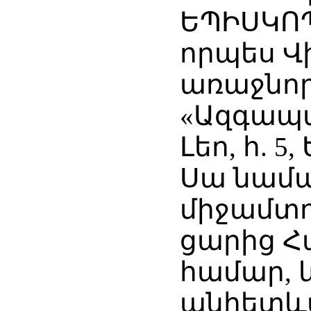
ԵՊԻՍԿՈ
որպես Վ
առաջնոր
«Ազգապատ
Լեո, հ. 5,
Սա նամ
միջամտո
ցարից Հ
համար, 
անհետևա