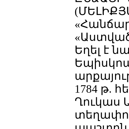
(ՄԵԼԻՔՅԱ
«Հանճար
«Աստվա
Եղել է ն
Եպիսկո
արքայու
1784 թ. 
Ղուկաս 
տեղափոխ
պաշտոն 