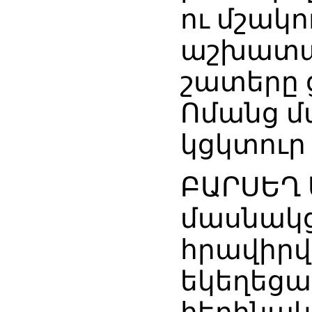
ու մշակ
աշխատան
շատերը 
Ոմանց մա
կցկտուր 
ԲԱՐՍԵՂ 
մասնակցե
հրավիրվ
եկեղեցակ