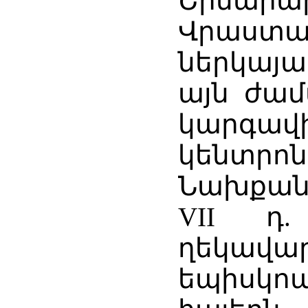
Շինարար
Վրաստա
ներկայա
այն ժամ
կարգա
կենտրոն
Նախքան 
VII դ.
ղեկա
եպիսկոպ