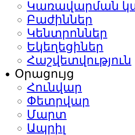
Կառավարման կ
Բաժիններ
Կենտրոններ
Եկեղեցիներ
Հաշվետվություն
Օրացույց
Հունվար
Փետրվար
Մարտ
Ապրիլ