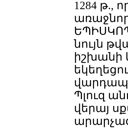
1284 թ.,
առաջնոր
ԵՊԻՍԿՈՊ
նույն թվ
իշխանի 
եկեղեցո
վարդապե
Պլուզ ան
վերայ ս
արարչագ