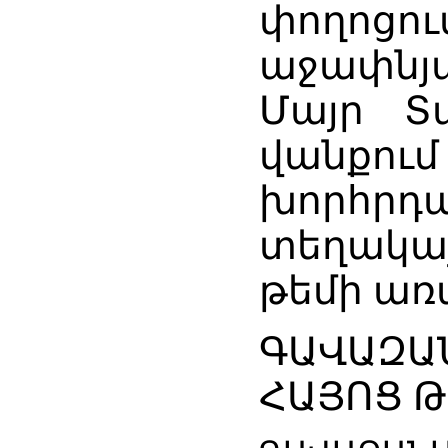
փողոց
աջափնյ
Մայր Տ
վանքու
խորհր
տեղակայ
թեմի առ
ԳԱՎԱԶԱ
ՀԱՅՈՑ 