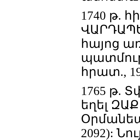
1740 թ. 
ՎԱՐԴԱՊԵ
հայոց ա
պատմութ
հրատ., 198
1765 թ. 
եղել ԶԱ
Օրմանեա
2092): Նո