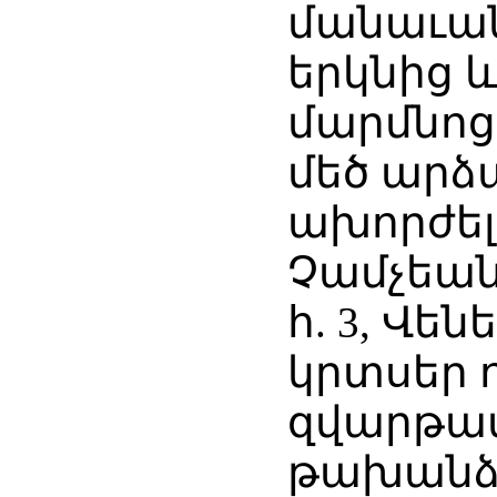
մանաւան
երկնից 
մարմնոց»
մեծ արձ
ախորժելի
Չամչեան
հ. 3, Վեն
կրտսեր 
զվարթա
թախանձա