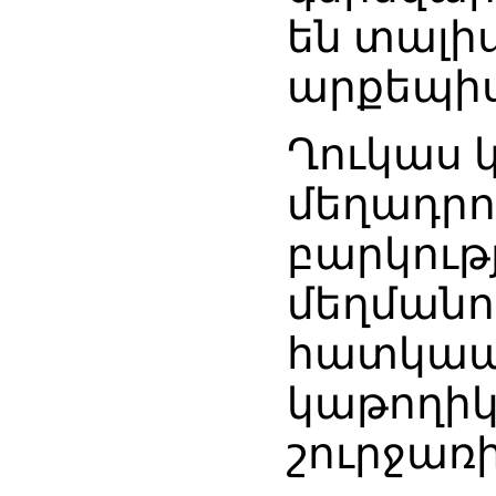
են տալի
արքեպիս
Ղուկաս 
մեղադրու
բարկությ
մեղմանո
հատկապե
կաթողիկ
շուրջառ