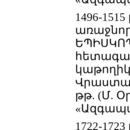
1496-151
առաջնոր
ԵՊԻՍԿՈՊ
հետագայո
կաթողիկ
Վրաստան
թթ. (Մ. 
«Ազգապատ
1722-1723