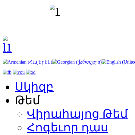
Սկիզբ
Թեմ
Վիրահայոց Թեմ
Հոգեւոր դաս