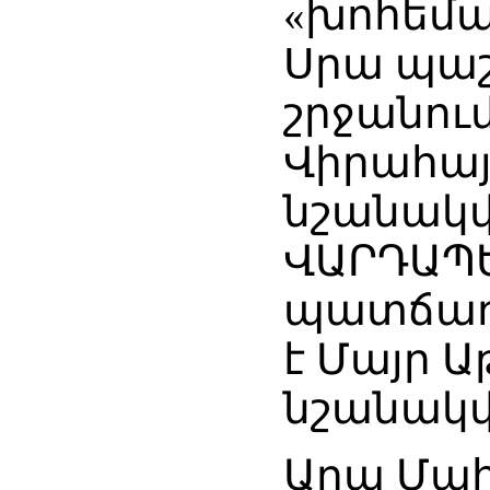
«խոհեմա
Սրա պա
շրջանու
Վիրահայ
նշանակվ
ՎԱՐԴԱՊԵ
պատճառո
է Մայր Ա
նշանակվ
Աղա Մա