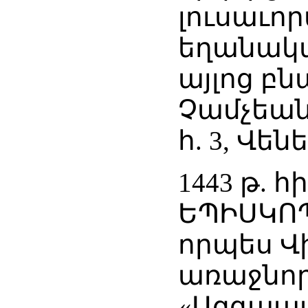
լուսաւո
եղանակա
այլոց բն
Չամչեան
հ. 3, Վենե
1443 թ. 
ԵՊԻՍԿՈ
որպես Վ
առաջնոր
«Ազգապատ