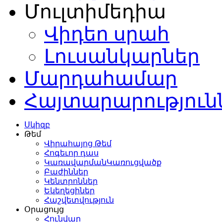
Մուլտիմեդիա
Վիդեո սրահ
Լուսանկարներ
Մարդահամար
Հայտարարություն
Սկիզբ
Թեմ
Վիրահայոց Թեմ
Հոգեւոր դաս
ԿառավարմանԿառուցվածք
Բաժիններ
Կենտրոններ
Եկեղեցիներ
Հաշվետվություն
Օրացույց
Հունվար