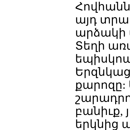
Հովհանն
այդ տրա
արձակի 
Տեղի առ
եպիսկոպ
Երզնկացո
քարոզը: 
շարադրու
բանիւք, 
երկնից 