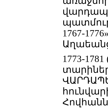
առաջնոր
վարդապե
պատմութե
1767-177
Աղաեանց, 
1773-17
տարիներ
ՎԱՐԴԱՊԵ
հունվար
Հովհանն