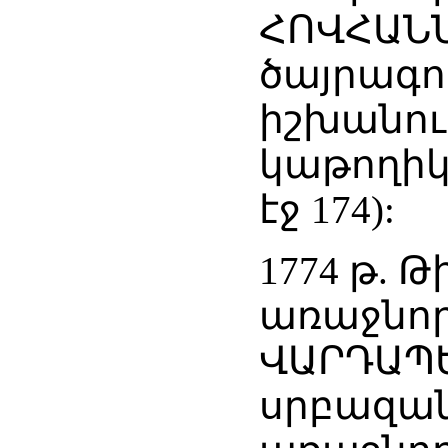
ՀՈՎՀԱՆ
ծայրագո
իշխանու
կաթողիկո
էջ 174):
1774 թ. 
առաջնոր
ՎԱՐԴԱՊԵ
սրբազան