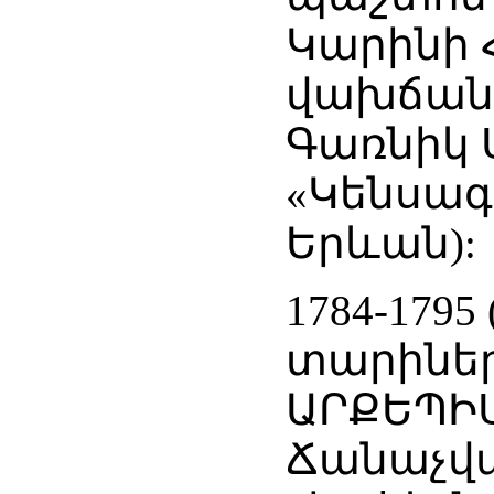
Կարինի Հ
վախճանվե
Գառնիկ 
«Կենսագ
Երևան):
1784-17
տարիներ
ԱՐՔԵՊԻ
Ճանաչվա