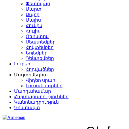
Փետրվար
Մարտ
Ապրիլ
Մայիս
Հունիս
Հուլիս
Օգոստոս
Սեպտեմբեր
Հոկտեմբեր
Նոյեմբեր
Դեկտեմբեր
Լուրեր
Հոդվածներ
Մուլտիմեդիա
Վիդեո սրահ
Լուսանկարներ
Մարդահամար
Հայտարարություններ
Կանոնադրություն
Կոնտակտ