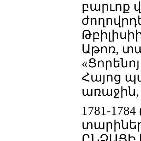
բարւոք 
ժողովր
Թբիլիսի
Աթոռ, տ
«Ցորենո
Հայոց պ
առաջին, Եր
1781-17
տարիներ
ԸՆՁԱՑԻ 