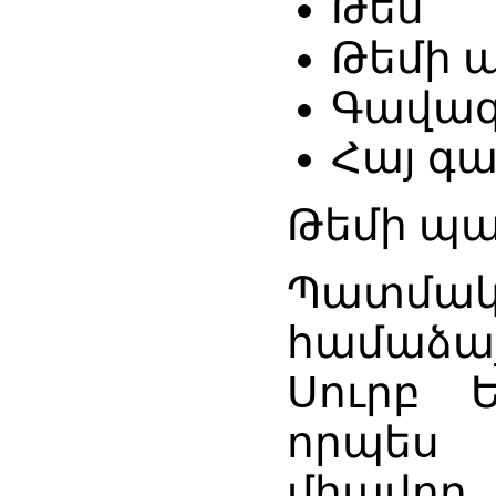
Թեմ
Թեմի 
Գավազ
Հայ գ
Թեմի պա
Պատմա
համաձա
Սուրբ 
որպես 
միավոր,