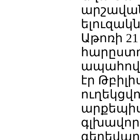
արշավա
ելուզակն
Աթոռի 21
հարըստո
ապահովո
էր Թբիլի
ուղեկցվ
արքեպի
գլխավորո
գերեվար