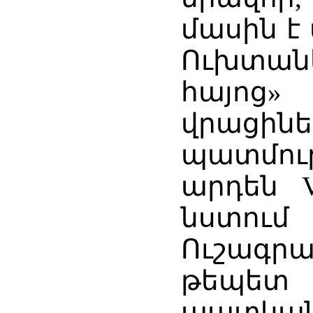
մասին է
Ուխտան
հայոց»
վրացի
պատմությ
արդեն 
նստում
Ուշագր
թեպետ
պատկան