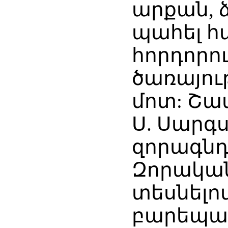
արքան, ձ
պահել հ
հորդորո
ծառայու
մոտ: Շապ
Ս. Սարգ
զորագն
Զորական
տեսնելո
բարեպաշ