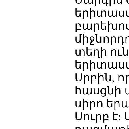
երիտաս
բարեխոս
միջնորդ
տեղի ուն
երիտասա
Սրբին, ո
հասցնի 
սիրո եր
Սուրբ է: