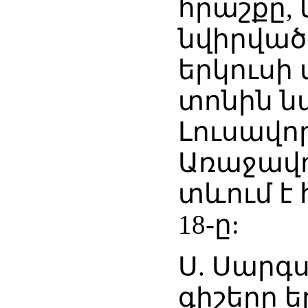
հրաշքը,
նվիրվածո
երկուսի 
տոնին ն
Լուսավո
Առաջավո
տևում է 
18-ը:
Ս. Սարգ
գիշերը 