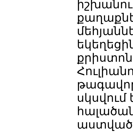
իշխանու
քաղաքնե
մեհյաննե
եկեղեցի
քրիստոնե
Հուլիան
թագավորո
սկսվում 
հալածան
աստվածա