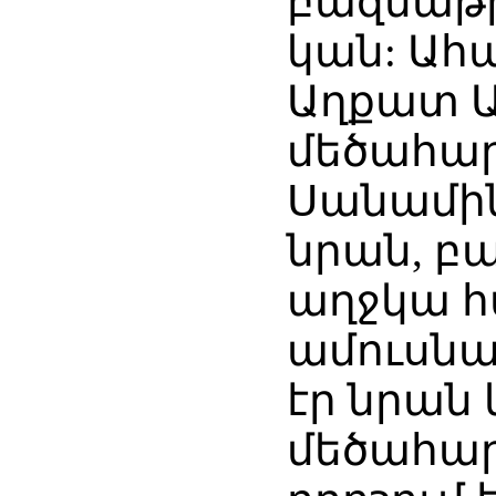
բազմաթ
կան: Ահ
Աղքատ Աշ
մեծահար
Սանամին:
նրան, բա
աղջկա հ
ամուսնա
էր նրան 
մեծահար