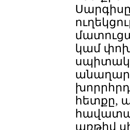
Սարգիսը
ուղեկցու
մատուցա
կամ փոխ
սպիտակ 
անաղարտ
խորրհրդ
հետքը, 
հավատաց
առթիվ 