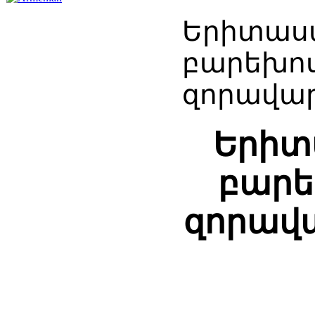
Երիտասա
բարեխոս
զորավար
Երիտ
բարե
զորավ