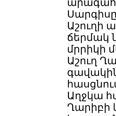
արագահա
Սարգիսը
Աշուղի 
ճերմակ 
մրրիկի մ
Աշուղ Ղա
գավակին
հասցնու
Աղջկա հա
Ղարիբի 