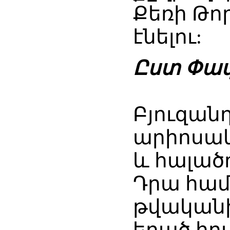
Քեռի Թո
էնելու:
Ըստ Փավ
Բյուզան
արիոսակ
և հալածո
Դրա համ
թվականի
եղած հր