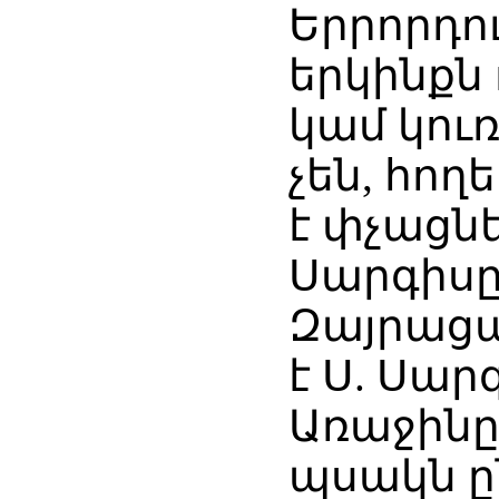
Երրորդու
երկինքն 
կամ կու
չեն, հող
է փչացնե
Սարգիսը
Զայրացա
է Ս. Սար
Առաջին
պսակն ըն