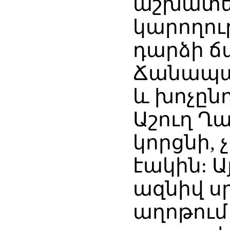
աշխատել
կարողու
դարձի ճ
Ճանապար
և խոչընդ
Աշուղ Ղա
կորցնի, 
էակին: 
ազնիվ ս
աղոթում 