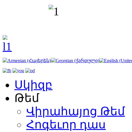
Սկիզբ
Թեմ
Վիրահայոց Թեմ
Հոգեւոր դաս