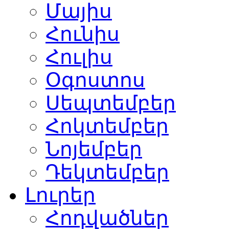
Մայիս
Հունիս
Հուլիս
Օգոստոս
Սեպտեմբեր
Հոկտեմբեր
Նոյեմբեր
Դեկտեմբեր
Լուրեր
Հոդվածներ