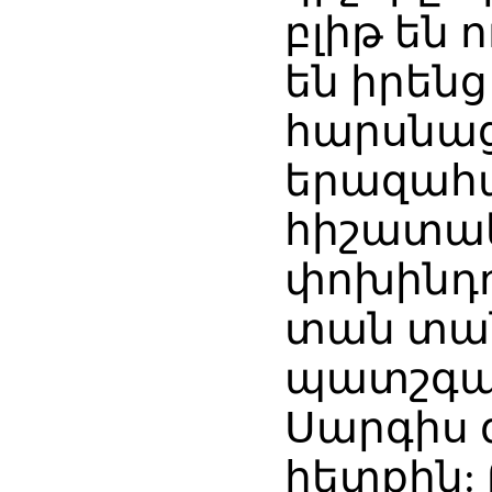
բլիթ են 
են իրեն
հարսնաց
երազահայ
հիշատակե
փոխինդո
տան տա
պատշգամ
Սարգիս 
հետքին: 