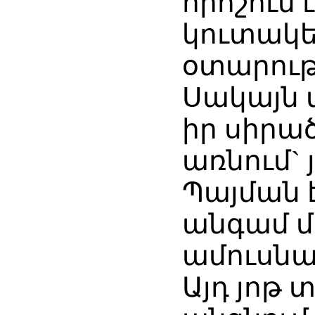
որոշում 
կուտակե
օտարութ
Սակայն 
իր սիրա
առնում` 
Պայման է
անգամ մե
ամուսնա
Այդ յոթ