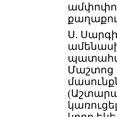
ամփոփու
քաղաքու
Ս. Սարգի
ամենասի
պատահակ
Մաշտոց
մասունքն
(Աշտարա
կառուցել
կրող եկե