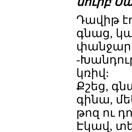
սուրբ Ս
Դավիթ է
գնաց, կ
փանջարի
-Խանդու
կռիվ:
Քշեց, գն
գինա, մե
թոզ ու դ
Էկավ, տե