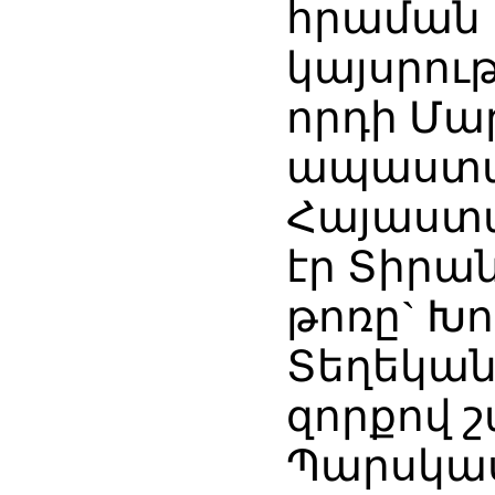
հրաման 
կայսրու
որդի Մա
ապաստան
Հայաստա
էր Տիրա
թոռը` Խո
Տեղեկանա
զորքով շ
Պարսկաս