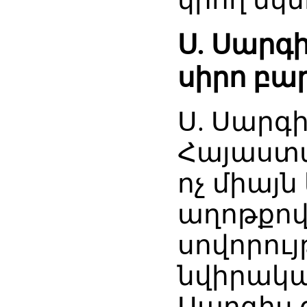
Ս. Սարգ
սիրո բա
Ս. Սարգ
Հայաստա
ոչ միայն
աղոթքով
սովորույ
նվիրական
Սարգիս 