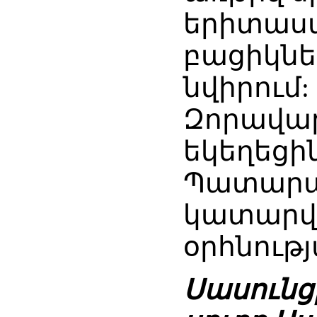
երիտասա
բացիկնե
նվիրում:
Զորավար
եկեղեցին
Պատարագ
կատարվ
օրհնութ
Սասունց