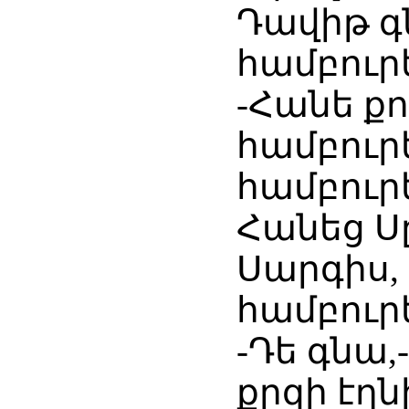
Դավիթ գ
համբուր
-Հանե քո
համբուրե
համբուր
Հանեց Ս
Սարգիս, 
համբուր
-Դե գնա,
քըզի էղնի