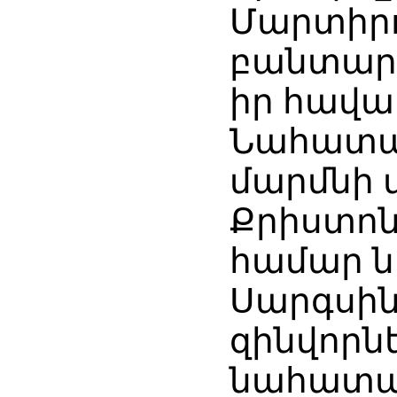
Մարտիրո
բանտարկ
իր հավա
Նահատակ
մարմնի վ
Քրիստո
համար ն
Սարգսի
զինվորն
նահատա