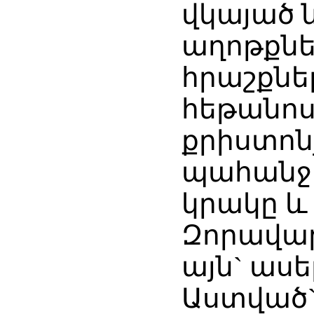
վկայած 
աղոթքնե
հրաշքնե
հեթանոս
քրիստոն
պահանջո
կրակը և 
Զորավար
այն` ասե
Աստված`