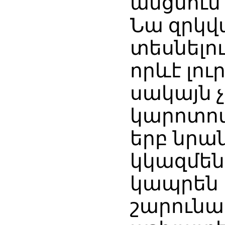
անցնում
Նա զրկվա
տեսնելու
որևէ լու
սակայն չ
կարոտով
երբ նրա
կկազմեն
կապրեն 
շարունակ