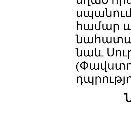
սպանում
համար պ
նահատակ
նաև Սու
(Փավստո
դպրությու