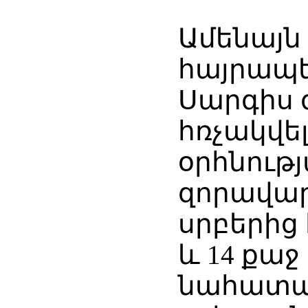
Ամենայն
հայրապե
Սարգիս 
հռչակվե
օրհնությ
զորավա
սրբերից 
և 14 քա
նահատակ