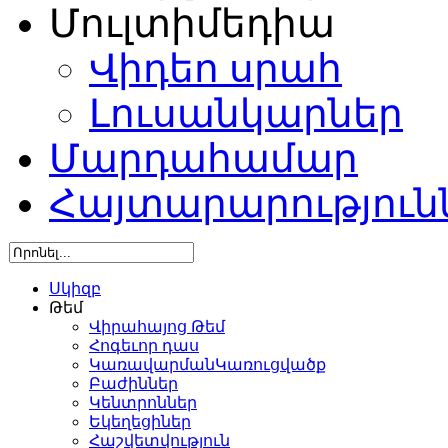
Մուլտիմեդիա
Վիդեո սրահ
Լուսանկարներ
Մարդահամար
Հայտարարություն
Սկիզբ
Թեմ
Վիրահայոց Թեմ
Հոգեւոր դաս
ԿառավարմանԿառուցվածք
Բաժիններ
Կենտրոններ
Եկեղեցիներ
Հաշվետվություն