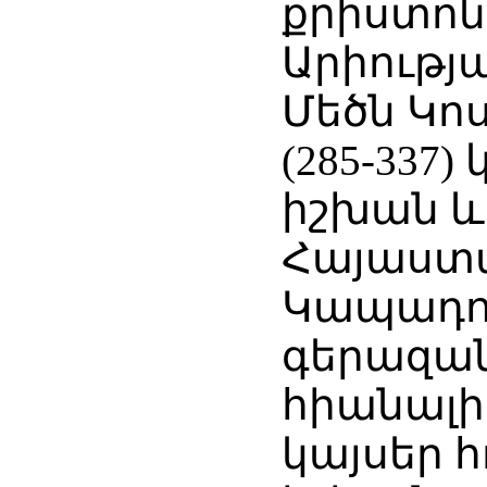
քրիստո
Արիությ
Մեծն Կո
(285-337)
իշխան 
Հայաստ
Կապադով
գերազան
հիանալի
կայսեր հ