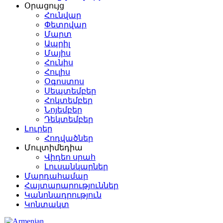
Օրացույց
Հունվար
Փետրվար
Մարտ
Ապրիլ
Մայիս
Հունիս
Հուլիս
Օգոստոս
Սեպտեմբեր
Հոկտեմբեր
Նոյեմբեր
Դեկտեմբեր
Լուրեր
Հոդվածներ
Մուլտիմեդիա
Վիդեո սրահ
Լուսանկարներ
Մարդահամար
Հայտարարություններ
Կանոնադրություն
Կոնտակտ