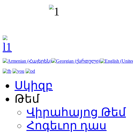
Սկիզբ
Թեմ
Վիրահայոց Թեմ
Հոգեւոր դաս