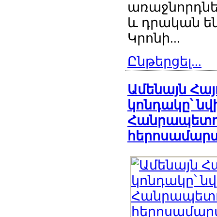
առաջնորդներ,
և դրական ե
Կրոնի...
Ընթերցել...
Ամենայն Հա
կոնդակը՝ ն
Հանրապետու
հերոսամարտ