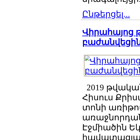
Ընթերցել...
Վիրահայոց 
բաժանվեցին
2019 թվական
Հիսուս Քրի
տոնի առիթով
առաջնորդան
Էջմիածին Ե
հավատացյալն