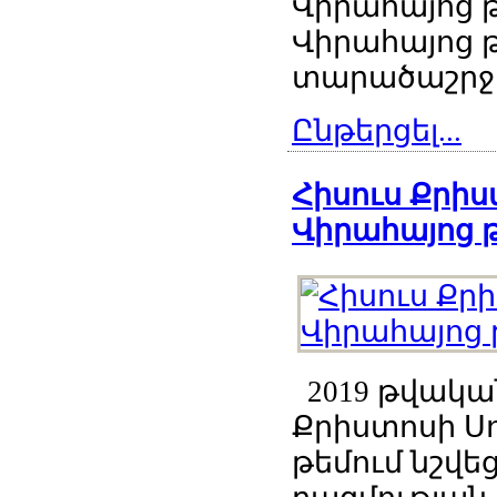
Վիրահայոց թ
Վիրահայոց թ
տարածաշրջան
Ընթերցել...
Հիսուս Քրիս
Վիրահայոց թ
2019 թվական
Քրիստոսի Ս
թեմում նշվե