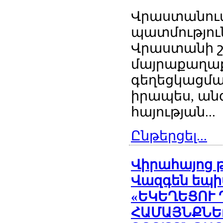
Վրաստանում 
պատմություն
Վրաստանի շ
մայրաքաղա
գեղեցկացման
իրապես, անգ
հայության...
Ընթերցել...
Վիրահայոց 
Վազգեն եպի
«ԵԿԵՂԵՑՈՒ 
ՀԱՄԱՅՆՔՆԵ