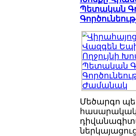
Պետական Գոր
Գործունեու
Մեծարգո պ
հասարակակա
դիվանագիտ
ներկայացուց