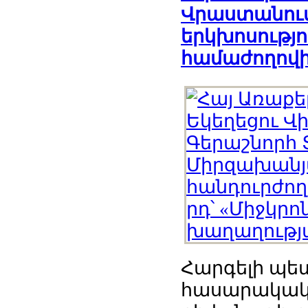
Վրաստանում
երկխոսությ
համաժողով
Հարգելի պե
հասարակակա