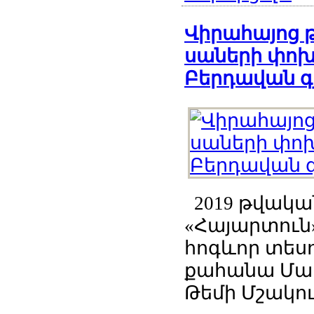
Վիրահայոց 
սաների փոխ
Բերդավան գ
2019 թվական
«Հայարտուն
հոգևոր տես
քահանա Մար
Թեմի Մշակույ