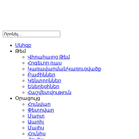
Սկիզբ
Թեմ
Վիրահայոց Թեմ
Հոգեւոր դաս
ԿառավարմանԿառուցվածք
Բաժիններ
Կենտրոններ
Եկեղեցիներ
Հաշվետվություն
Օրացույց
Հունվար
Փետրվար
Մարտ
Ապրիլ
Մայիս
Հունիս