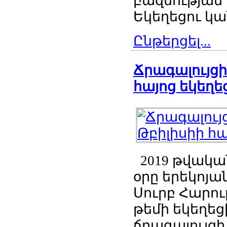
բազմության
Եկեղեցու կա
Ընթերցել...
Ճրագալույց
հայոց եկեղե
2019 թվական
օրը երեկոյա
Սուրբ Հարու
թեմի եկեղեց
ճրագալույցի.