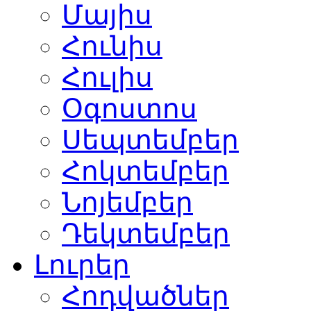
Մայիս
Հունիս
Հուլիս
Օգոստոս
Սեպտեմբեր
Հոկտեմբեր
Նոյեմբեր
Դեկտեմբեր
Լուրեր
Հոդվածներ