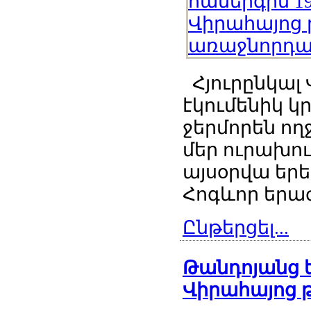
Հյուրընկալ
էկումենիկ 
ջերմորեն ողջ
մեր ուրախու
այսօրվա երե
Հոգևոր երաժ
Ընթերցել...
Թանդոյանց ե
Վիրահայոց թ