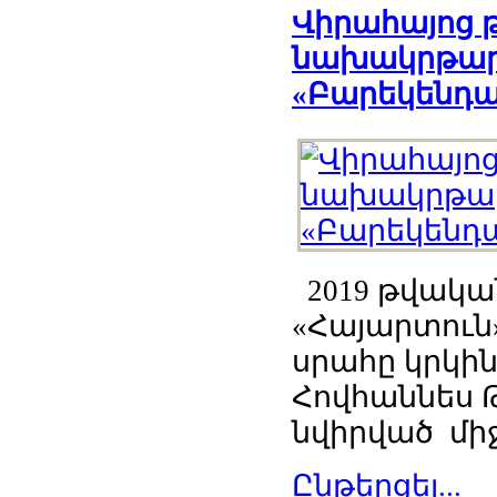
Վիրահայոց թ
նախակրթարա
«Բարեկենդա
2019 թվական
«Հայարտուն»
սրահը կրկին
Հովհաննես Թ
նվիրված միջ
Ընթերցել...