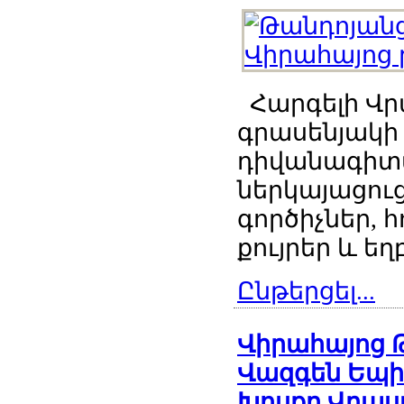
Հարգելի Վ
գրասենյակի 
դիվանագիտ
ներկայացու
գործիչներ, 
քույրեր և եղբ
Ընթերցել...
Վիրահայոց 
Վազգեն Եպի
Խոսքը Վրաս