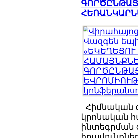
ԳՈՐԾԸՆԹԱՑ
ՀԵՌԱՆԿԱՐՆԵ
Հիմնական գո
կրոնական հ
ինտեգրման 
իրավունքներ