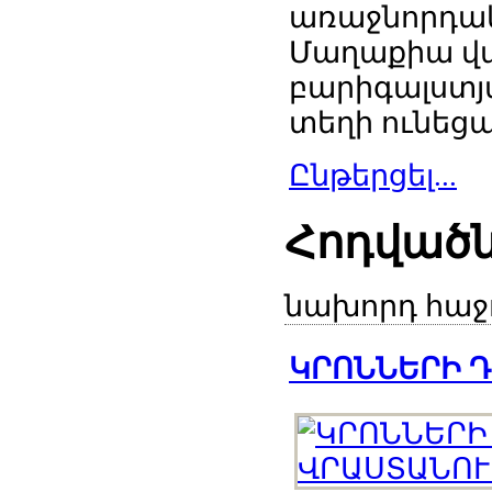
առաջնորդակ
Մաղաքիա վ
բարիգալստյ
տեղի ունեցավ
Ընթերցել...
Հոդված
նախորդ
հաջ
ԿՐՈՆՆԵՐԻ ԴԵ