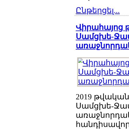
Ընթերցել...
Վիրահայոց 
Սամցխե-Ջավ
առաջնորդա
2019 թվական
Սամցխե-Ջավ
առաջնորդակ
հանդիսավոր