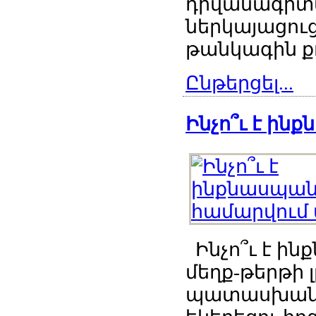
դիվանագիտ
ներկայացուց
թանկագին քո
Ընթերցել...
Ինչո՞ւ է ին
Ինչո՞ւ է ին
մեղք-թերթի 
պատասխանու