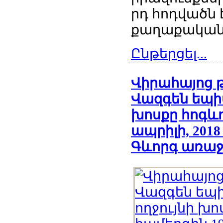
րդ հոդվածն
քաղաքական 
Ընթերցել...
Վիրահայոց 
Վազգեն եպի
խոսքը հոգևո
ապրիլի, 201
Գևորգ առաջ