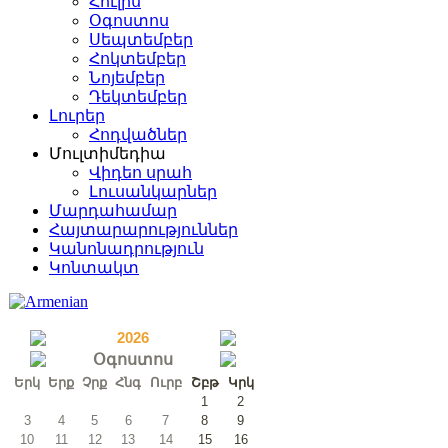
Հուլիս
Օգոստոս
Սեպտեմբեր
Հոկտեմբեր
Նոյեմբեր
Դեկտեմբեր
Լուրեր
Հոդվածներ
Մուլտիմեդիա
Վիդեո սրահ
Լուսանկարներ
Մարդահամար
Հայտարարություններ
Կանոնադրություն
Կոնտակտ
2026
Օգոստոս
Երկ
Երք
Չրք
Հնգ
Ուրբ
Շբթ
Կրկ
1
2
3
4
5
6
7
8
9
10
11
12
13
14
15
16