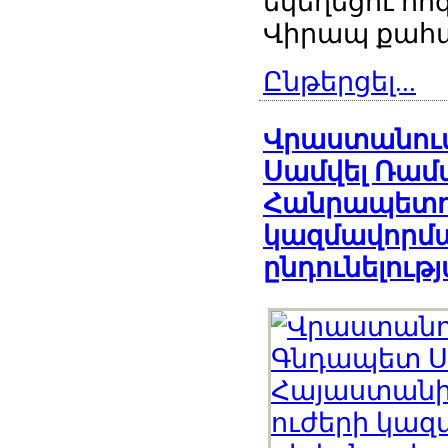
եկեղեցու հ
Վիրապ քահ
Ընթերցել...
Վրաստանում
Սամվել Ռամ
Հանրապետու
կազմավորմ
ընդունելութ