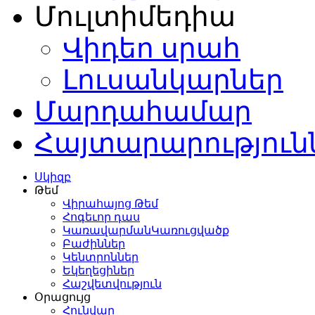
Մուլտիմեդիա
Վիդեո սրահ
Լուսանկարներ
Մարդահամար
Հայտարարություն
Սկիզբ
Թեմ
Վիրահայոց Թեմ
Հոգեւոր դաս
ԿառավարմանԿառուցվածք
Բաժիններ
Կենտրոններ
Եկեղեցիներ
Հաշվետվություն
Օրացույց
Հունվար