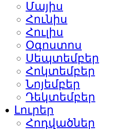
Մայիս
Հունիս
Հուլիս
Օգոստոս
Սեպտեմբեր
Հոկտեմբեր
Նոյեմբեր
Դեկտեմբեր
Լուրեր
Հոդվածներ