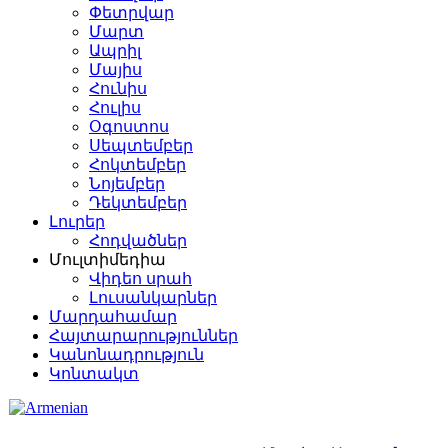
Փետրվար
Մարտ
Ապրիլ
Մայիս
Հունիս
Հուլիս
Օգոստոս
Սեպտեմբեր
Հոկտեմբեր
Նոյեմբեր
Դեկտեմբեր
Լուրեր
Հոդվածներ
Մուլտիմեդիա
Վիդեո սրահ
Լուսանկարներ
Մարդահամար
Հայտարարություններ
Կանոնադրություն
Կոնտակտ