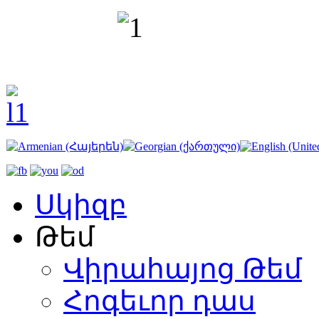
Սկիզբ
Թեմ
Վիրահայոց Թեմ
Հոգեւոր դաս