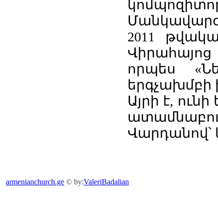
կոմպոզ
Մանկավարժա
2011 թվակ
Վիրահայոց 
որպես «Ն
երգչախմբի
Այրի է, ուն
ատամնաբո
Վարդանով՝ 
armenianchurch.ge
© by:
ValeriBadalian