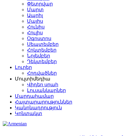
Փետրվար
Մարտ
Ապրիլ
Մայիս
Հունիս
Հուլիս
Օգոստոս
Սեպտեմբեր
Հոկտեմբեր
Նոյեմբեր
Դեկտեմբեր
Լուրեր
Հոդվածներ
Մուլտիմեդիա
Վիդեո սրահ
Լուսանկարներ
Մարդահամար
Հայտարարություններ
Կանոնադրություն
Կոնտակտ