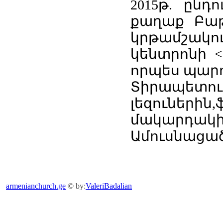
2015թ. ընդ
քաղաք Բա
կրթամշակ
կենտրոնի 
որպես պարո
Տիրապետում
լեզունե
մակարդակի
Ամուսնացած
armenianchurch.ge
© by:
ValeriBadalian