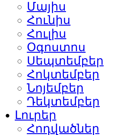
Մայիս
Հունիս
Հուլիս
Օգոստոս
Սեպտեմբեր
Հոկտեմբեր
Նոյեմբեր
Դեկտեմբեր
Լուրեր
Հոդվածներ