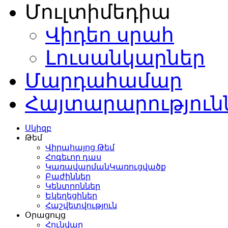
Մուլտիմեդիա
Վիդեո սրահ
Լուսանկարներ
Մարդահամար
Հայտարարություն
Սկիզբ
Թեմ
Վիրահայոց Թեմ
Հոգեւոր դաս
ԿառավարմանԿառուցվածք
Բաժիններ
Կենտրոններ
Եկեղեցիներ
Հաշվետվություն
Օրացույց
Հունվար