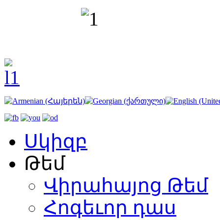
Սկիզբ
Թեմ
Վիրահայոց Թեմ
Հոգեւոր դաս