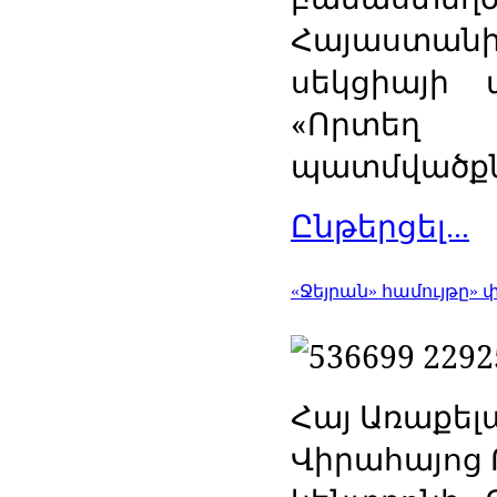
Հայաստանի 
սեկցիայի 
«Որտեղ Ք
պատմվածքնե
Ընթերցել...
«Ջեյրան» համույթը»
Հայ Առաքել
Վիրահայոց 