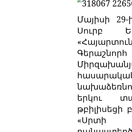
Մայիսի 29
Սուրբ Ե
«Հայարտո
Գերաշնո
Միրզախանյ
հասարակակ
նախաձեռնո
երկու տպ
թբիլիսեցի
«Սրտի
բանաստեղ