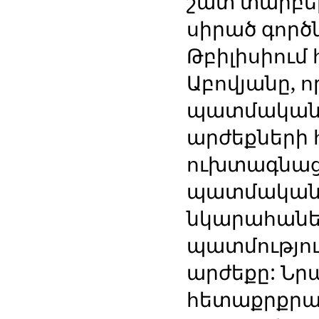
շատ տարբե
սիրած գործն
Թբիլիսիում
Աբովյանը, 
պատմական
արժեքների 
ուխտագնացո
պատմական վ
նկարահանել
պատմությո
արժեքը: Նր
հետաքրքրաս