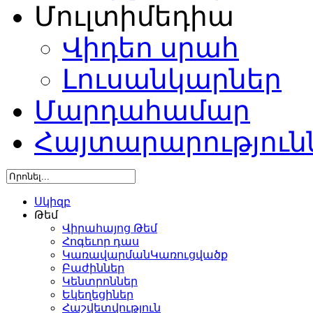
Մուլտիմեդիա
Վիդեո սրահ
Լուսանկարներ
Մարդահամար
Հայտարարություն
Սկիզբ
Թեմ
Վիրահայոց Թեմ
Հոգեւոր դաս
ԿառավարմանԿառուցվածք
Բաժիններ
Կենտրոններ
Եկեղեցիներ
Հաշվետվություն