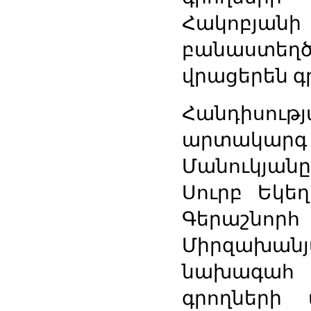
Հակոբյանի
բանաստեղծո
վրացերեն
գ
Հանդիսութ
արտակարգ
Մանուկյանը
Սուրբ
Եկեղ
Գերաշնորհ
Միրզախանյ
նախագահ
գրողների