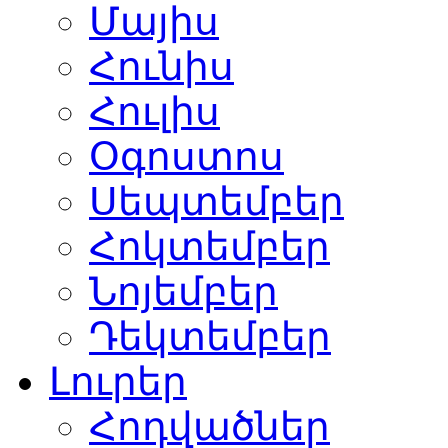
Մայիս
Հունիս
Հուլիս
Օգոստոս
Սեպտեմբեր
Հոկտեմբեր
Նոյեմբեր
Դեկտեմբեր
Լուրեր
Հոդվածներ