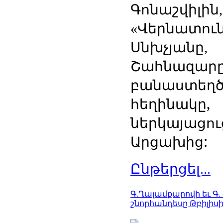
Գոնաշվիլին
Վերնատու
«
Սնխչյանը
Շահնազարը
բանաստեղծո
հեղինակը
ներկայացու
Արցախից:
Ընթերցել...
Գ.Ղալամքարովի եւ Գ.
շնորհանդեսը Թբիլիսի