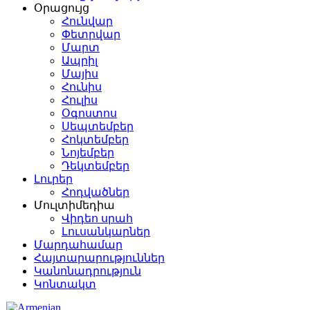
Օրացույց
Հունվար
Փետրվար
Մարտ
Ապրիլ
Մայիս
Հունիս
Հուլիս
Օգոստոս
Սեպտեմբեր
Հոկտեմբեր
Նոյեմբեր
Դեկտեմբեր
Լուրեր
Հոդվածներ
Մուլտիմեդիա
Վիդեո սրահ
Լուսանկարներ
Մարդահամար
Հայտարարություններ
Կանոնադրություն
Կոնտակտ