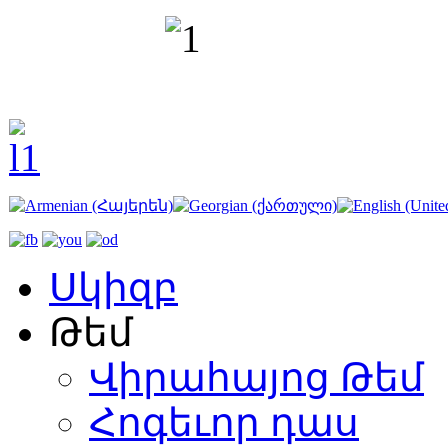
Սկիզբ
Թեմ
Վիրահայոց Թեմ
Հոգեւոր դաս