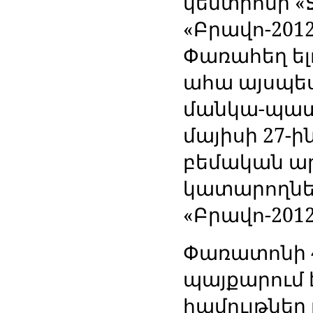
կենտրոնի «
«Բրավո-201
Փառահեղ ել
ահա այսպես 
մանկա-պատա
մայիսի 27-ի
բեմական ա
կատարողնե
«Բրավո-201
Փառատոնի 
պայքարում 
համույթներ