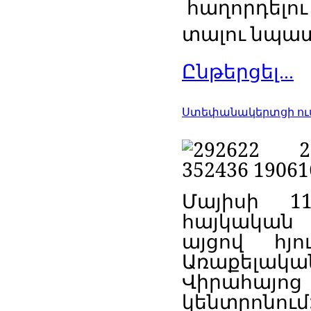
հաղորդելու
տալու նպա
Ընթերցել...
Ստեփանակերտցի ուսո
Մայիսի 1
հայկական դ
այցով հյո
Առաքելակ
Վիրահայոց
կենտրոնո