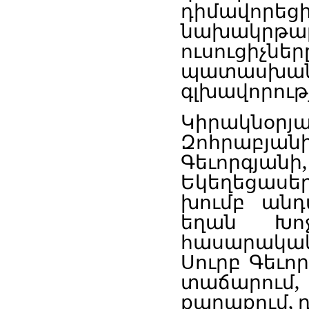
դիմավորե
նախակրթա
ուսուցի
պատասխա
գլխավորութ
Կիրակնօր
Զոհրաբյա
Գեւորգյա
Եկեղեցաս
խումբ անդա
եղան Խո
հասարակա
Սուրբ Գեւոր
տաճարում
քաղաքում, 