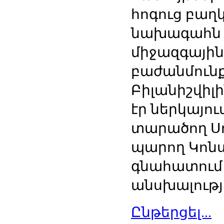
հոգուց բաղ
նախագահն 
միջազգային
բաժանմուն
Բիլանիշվիլ
էր ներկայո
տարածող Սո
պարող Կոն
գնահատում
անսխալությ
Ընթերցել...