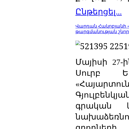
Ընթերցել...
Վարդան Հակոբյանի «
թարգմանության շնո
Մայիսի
ի
27-
Սուրբ
Ե
Հայարտու
«
Գյուլբենկյա
գրական
նախաձեռնո
գրողների