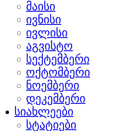
მაისი
ივნისი
ივლისი
აგვისტო
სექტემბერი
ოქტომბერი
ნოემბერი
დეკემბერი
სიახლეები
სტატიები