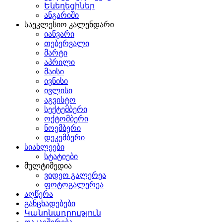
Եկեղեցիներ
ანგარიში
საეკლესიო კალენდარი
იანვარი
თებერვალი
მარტი
აპრილი
მაისი
ივნისი
ივლისი
აგვისტო
სექტემბერი
ოქტომბერი
ნოემბერი
დეკემბერი
სიახლეები
სტატიები
მულტიმედია
ვიდეო გალერეა
ფოტოგალერეა
აღწერა
განცხადებები
Կանոնադրություն