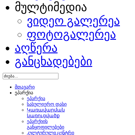
მულტიმედია
ვიდეო გალერეა
ფოტოგალერეა
აღწერა
განცხადებები
მთავარი
ეპარქია
ეპარქია
სასულიერო დასი
Կառավարման
կառուցվածք
ეპარქიის
განყოფილებები
კულტურული ცენტრი