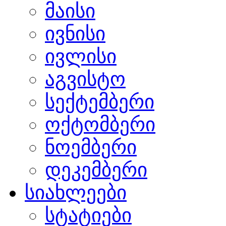
მაისი
ივნისი
ივლისი
აგვისტო
სექტემბერი
ოქტომბერი
ნოემბერი
დეკემბერი
სიახლეები
სტატიები