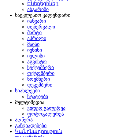
Եկեղեցիներ
ანგარიში
საეკლესიო კალენდარი
იანვარი
თებერვალი
მარტი
აპრილი
მაისი
ივნისი
ივლისი
აგვისტო
სექტემბერი
ოქტომბერი
ნოემბერი
დეკემბერი
სიახლეები
სტატიები
მულტიმედია
ვიდეო გალერეა
ფოტოგალერეა
აღწერა
განცხადებები
Կանոնադրություն