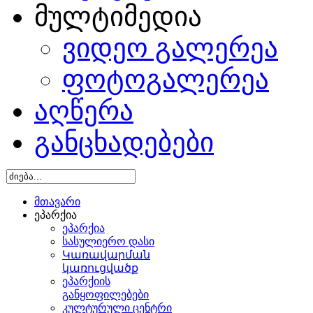
მულტიმედია
ვიდეო გალერეა
ფოტოგალერეა
აღწერა
განცხადებები
მთავარი
ეპარქია
ეპარქია
სასულიერო დასი
Կառավարման
կառուցվածք
ეპარქიის
განყოფილებები
კულტურული ცენტრი