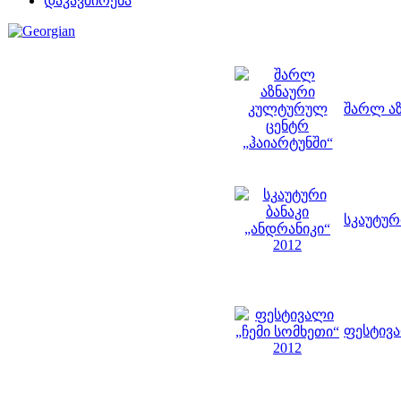
დაკავშირება
შარლ აზ
სკაუტურ
ფესტივა