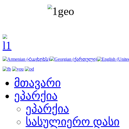
ა
ი
აბათის
მთავარი
ურებაზე
ენებთ
ეპარქია
ს
ეპარქია
ულისა
სასულიერო დასი
ნტების
ებ
.