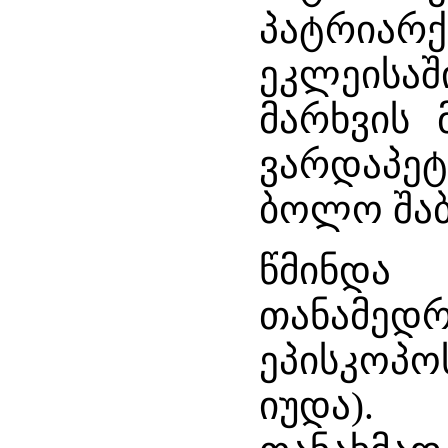
პატრია
ეკლეისაშ
მარხვის
ვარდაპე
ბოლო შაბ
წმინდა
თანამე
ეპისკოპ
იუდა).