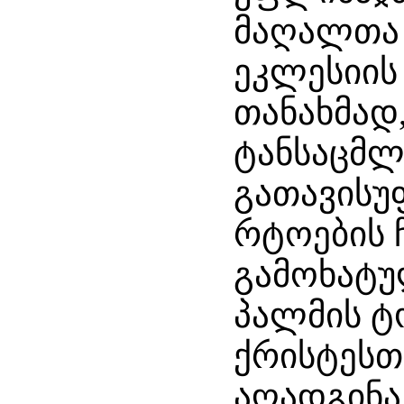
მაღალთა შ
ეკლესიის
თანახმად
ტანსაცმლ
გათავის
რტოების ჩ
გამოხატ
პალმის ტ
ქრისტესთ
აღადგინა