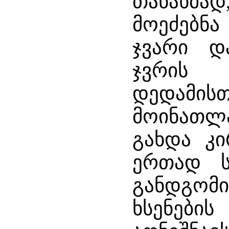
თანახმა
მოეძებნ
ჯვარი დ
ჯვრის 
დედამი
მოინათლ
გახდა კ
ერთად ს
განდგომ
ხსენები