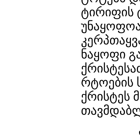
ტირიფის
უნაყოფოა
კერპთაყვ
ნაყოფი 
ქრისტესათ
რტოების 
ქრისტეს 
თავმდაბლ