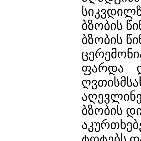
სიკვდილზ
ბზობის წ
ბზობის წ
ცერემონი
ფარდა დ
ღვთისმსა
აღევლინე
ბზობის დ
აკურთხებ
ტოტებს და