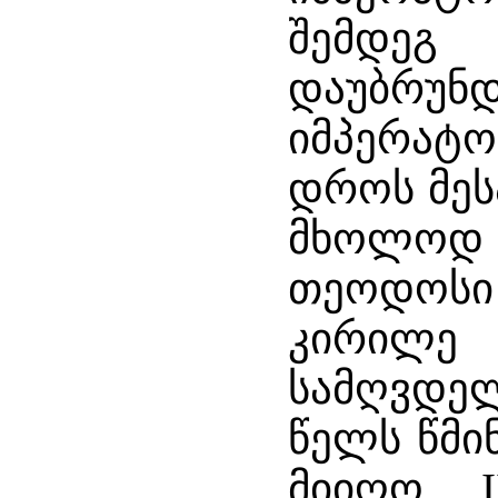
შემდეგ
დაუბრუ
იმპერა
დროს მეს
მხოლოდ
თეოდოს
კირი
სამღვდელ
წელს წმი
მიიღო 