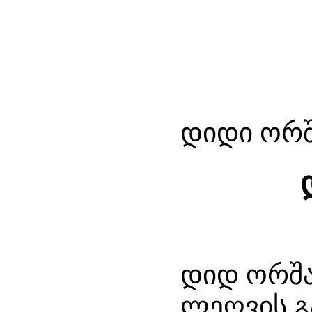
დიდი ორშ
დიდ ორშა
ლეღვის გა