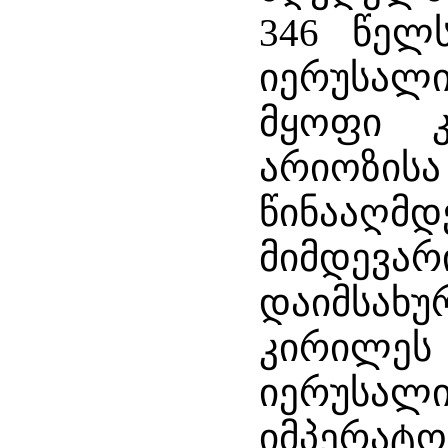
346 წელ
იერუსალი
მყოფი 
არიოზისა
წინააღ
მიმდევა
დაიმსახუ
კირილეს
იერუსა
იმპერატ