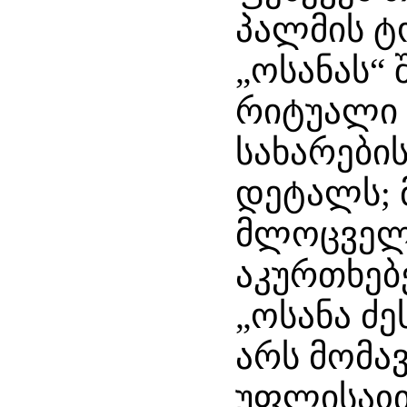
პალმის ტ
„ოსანას“ 
რიტუალი 
სახარები
დეტალს; 
მლოცველთ
აკურთხებე
„ოსანა ძ
არს მომა
უფლისაჲთ