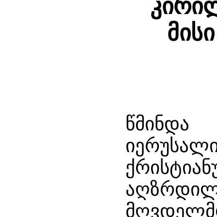
კირი
მისი
წმინდ
იერუსალ
ქრისტი
აღზ
მღვდელმ