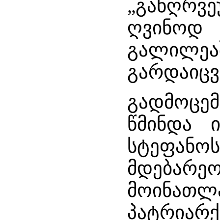
„განღრვ
ღვინოდ 
გალილე
გარდაიცვ
გადმოცემ
წმინდა 
სტეფან
მდებარ
მოინა
პატრია