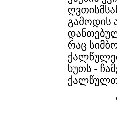
ღვთისმსა
გამოდის ა
დანთებულ
რაც სიმბ
ქალწულებ
ხუთს - ჩ
ქალწულთა