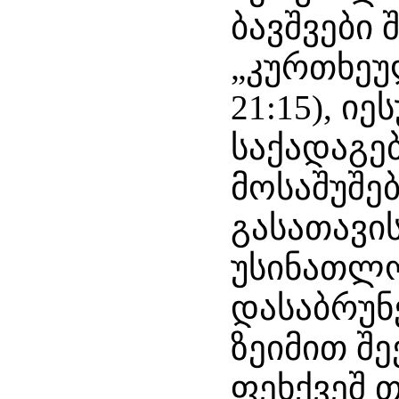
ბავშვები 
„კურთხეულ
21:15), ი
საქადაგე
მოსაშუშე
გასათავ
უსინათლ
დასაბრუნ
ზეიმით შე
ფეხქვეშ თ