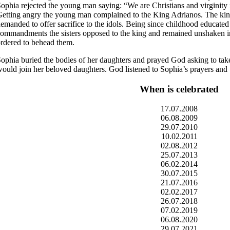
ophia rejected the young man saying: “We are Christians and virginity i
etting angry the young man complained to the King Adrianos. The king
emanded to offer sacrifice to the idols. Being since childhood educated
ommandments the sisters opposed to the king and remained unshaken in 
rdered to behead them.
ophia buried the bodies of her daughters and prayed God asking to take 
ould join her beloved daughters. God listened to Sophia’s prayers and
When is celebrated
17.07.2008
06.08.2009
29.07.2010
10.02.2011
02.08.2012
25.07.2013
06.02.2014
30.07.2015
21.07.2016
02.02.2017
26.07.2018
07.02.2019
06.08.2020
29.07.2021