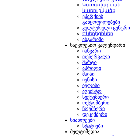
Կառավարման
կառուցվածք
ეპარქიის
განყოფილებები
კულტურული ცენტრი
Եկեղեցիներ
ი
ანგარიში
ის
საეკლესიო კალენდარი
იანვარი
ანთა
თებერვალი
ის
მარტი
ებ
აპრილი
ხრობილი
მაისი
ივნისი
ბელთა
ივლისი
ე
აგვისტო
ის
სექტემბერი
ოქტომბერი
ნოემბერი
დეკემბერი
სიახლეები
ბში
.
სტატიები
ნი
მულტიმედია
მენი