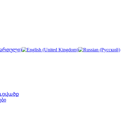
ւցվածք
ები