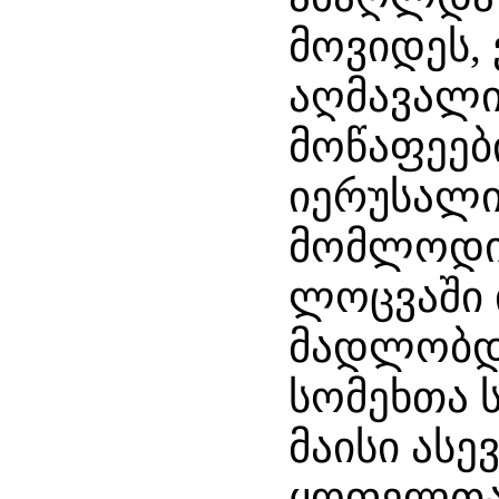
მოვიდეს,
აღმავალი ზ
მოწაფეებ
იერუსალი
მომლოდინ
ლოცვაში 
მადლობდ
სომეხთა 
მაისი ას
ყოფელთა 