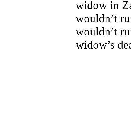
widow in Za
wouldn’t run
wouldn’t run
widow’s dea