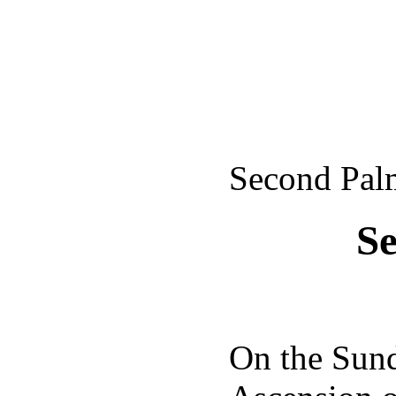
Second Pal
S
On the Sund