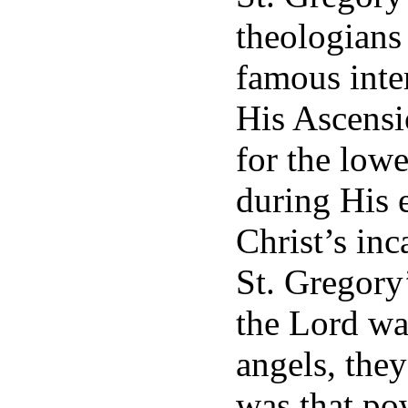
theologians
famous inter
His Ascensi
for the lowe
during His e
Christ’s inc
St. Gregory
the Lord wa
angels, the
was that po