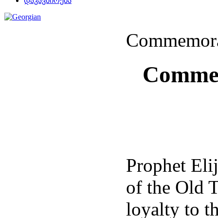
დაკავშირება
Commemorat
Commem
Prophet Eli
of the Old T
loyalty to t