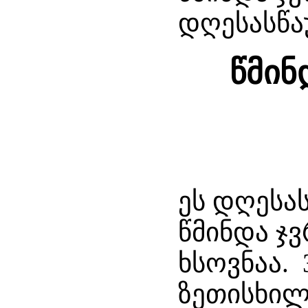
დღესასწ
წმინ
ეს დღესა
წმინდა ჯვ
ხსოვნაა
ზეთისხილ