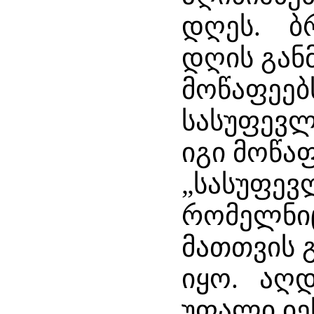
დღეს. ბრ
დღის გან
მოწაფეებ
სასუფევლ
იგი მოწა
„სასუფევ
რომელნიც
მათთვის 
იყო. აღდ
უფალი იე