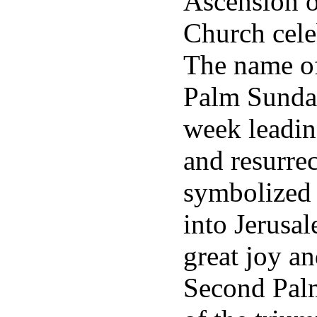
Ascension o
Church cele
The name of
Palm Sunday
week leading
and resurre
symbolized 
into Jerusa
great joy a
Second Pal