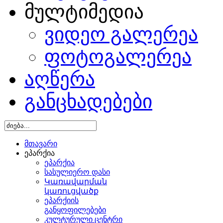
მულტიმედია
ვიდეო გალერეა
ფოტოგალერეა
აღწერა
განცხადებები
მთავარი
ეპარქია
ეპარქია
სასულიერო დასი
Կառավարման
կառուցվածք
ეპარქიის
განყოფილებები
კულტურული ცენტრი