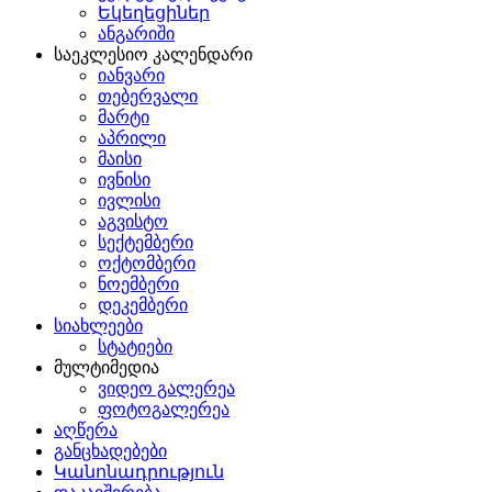
Եկեղեցիներ
ანგარიში
საეკლესიო კალენდარი
იანვარი
თებერვალი
მარტი
აპრილი
მაისი
ივნისი
ივლისი
აგვისტო
სექტემბერი
ოქტომბერი
ნოემბერი
დეკემბერი
სიახლეები
სტატიები
მულტიმედია
ვიდეო გალერეა
ფოტოგალერეა
აღწერა
განცხადებები
Կանոնադրություն