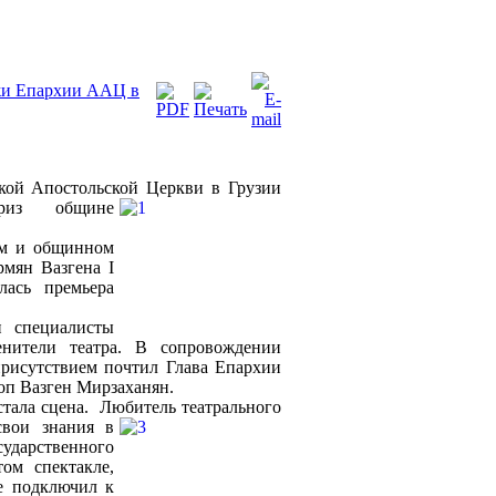
жи Епархии ААЦ в
ой Апостольской Церкви в Грузии
приз общине
ом и общинном
мян Вазгена I
ась премьера
и специалисты
енители театра. В сопровождении
присутствием почтил Глава Епархии
оп Вазген Мирзаханян.
стала сцена. Любитель театрального
вои знания в
дарственного
ом спектакле,
е подключил к