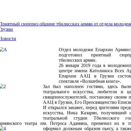
Приятный сюрприз общине тбилисских армян от отдела молоде
Грузии
Новости
Отдел молодежи Епархии Армянск
подготовил приятный
сюр
тбилисских армян.
26 января 2019 года в молодежн
центре имени Католикоса Всех Ар
Епархии ААЦ в Грузии состоял
спектакля «Волшебная книга».
Зал был наполнен гостями, здесь был
театрального искусства, любители и ц
священнослужителей, постановку своим 
ААЦ в Грузии, Его Преосвященство Еписк
И открылся занавес, перед зрителями пред
искусства, Ника Казарян,
получивший с
театральной студии Тбилисского госу
армянского театра им. Петроса Адамяна, применил их в эт
оформил
должным образом пьесу, а такж