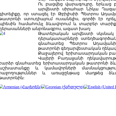
Ու բացվեց վարագույրը, երևաց
արվեստի սիրահար Նիկա Ղազար
գիտելիքը, որ ստացել էր Թբիլիսիի Պետրոս
Ադամյ
թատրոնի ստուդիայում ուսանելիս, գործի էր դրել
պիեսին համահունչ ձևավորում և տարբեր տարի
դերասանների անբռնազբոս, ազատ խաղ:
Թատերական արվեստի սկսնակ ն
դերակատարների ստեղծագործակ
գնահատեց Պետրոս Ադամյան
թատրոնի գեղարվեստական ղեկավա
Քաջալերով երիտասարդական բաժն
Վալերի Բադալյանի ղեկավարութ
բարձր գնահատեց երիտասարդական թատրոնի ձևա
աշխատանքը և կամավորների մասնակցությ
հաջողություններ և առաջընթաց մաղթեց ձև
թատրոնին: