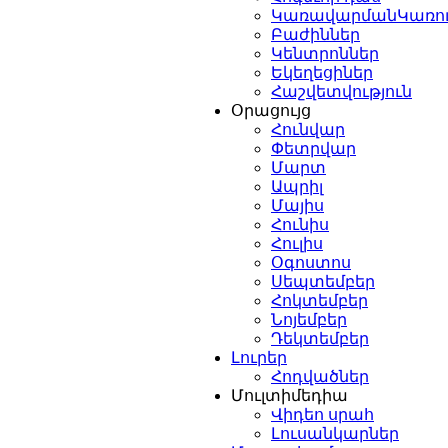
ԿառավարմանԿառո
Բաժիններ
Կենտրոններ
Եկեղեցիներ
Հաշվետվություն
Օրացույց
Հունվար
Փետրվար
Մարտ
Ապրիլ
Մայիս
Հունիս
Հուլիս
Օգոստոս
Սեպտեմբեր
Հոկտեմբեր
Նոյեմբեր
Դեկտեմբեր
Լուրեր
Հոդվածներ
Մուլտիմեդիա
Վիդեո սրահ
Լուսանկարներ