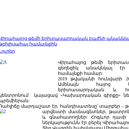
Վիրահայոց թեմի երիտասարդական բաժնի անակնկ
թբիլիսահայ համայնքին
Լուրեր
Վիրահայոց թեմի երիտա
գեղեցիկ անակնկալ էր
համայնքի համար:
2019 թվականի հունվարի 2
Ամենայն
հայոց կաթո
երիտասարդական և համ
կենտրոնում կայացավ «Կախարդական գիրքը» ն
պրեմիերան:
Դահլիճը մարդաշատ էր, հանդիսատեսը՝ տարբեր –
արվեստի մասնագետներ, թատրոն
և գնահատողներ: Հոգևոր դասի ո
ներկայությունն էր բերել Վիրահա
Տեր Վազգեն եպիսկոպոս Միրզախա