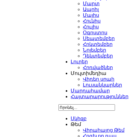
Մարտ
Ապրիլ
Մայիս
Հունիս
Հուլիս
Օգոստոս
Սեպտեմբեր
Հոկտեմբեր
Նոյեմբեր
Դեկտեմբեր
Լուրեր
Հոդվածներ
Մուլտիմեդիա
Վիդեո սրահ
Լուսանկարներ
Մարդահամար
Հայտարարություններ
Սկիզբ
Թեմ
Վիրահայոց Թեմ
Հոգեւոր դաս