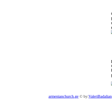
armenianchurch.ge
© by:
ValeriBadalian