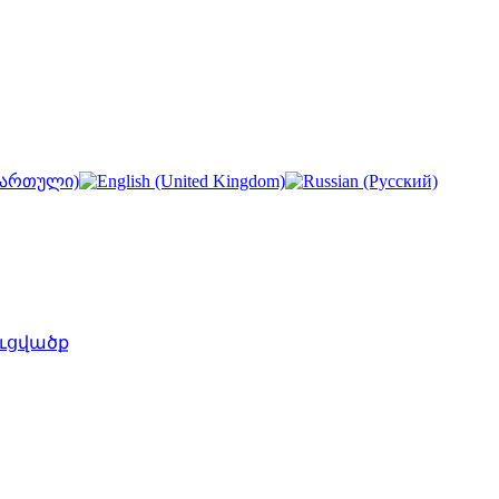
ւցվածք