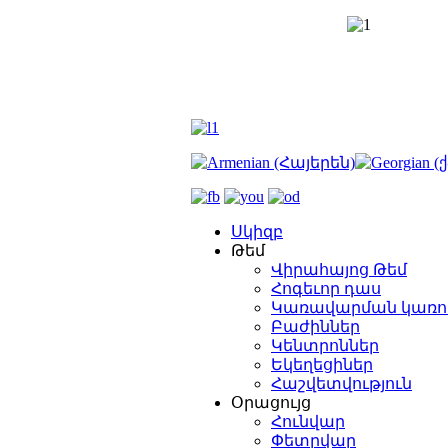
Սկիզբ
Թեմ
Վիրահայոց Թեմ
Հոգեւոր դաս
Կառավարման կառո
Բաժիններ
Կենտրոններ
Եկեղեցիներ
Հաշվետվություն
Օրացույց
Հունվար
Փետրվար