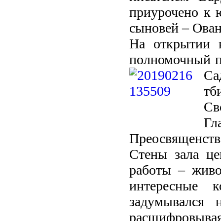
приурочено к 
сыновей – Ован
На открытии 
полномочный п
Са
тб
Св
Г
Преосвященств
Стены зала це
работы – живо
интересные к
задумывался 
расшифровывая