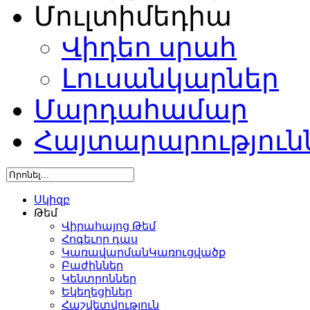
Մուլտիմեդիա
Վիդեո սրահ
Լուսանկարներ
Մարդահամար
Հայտարարություն
Սկիզբ
Թեմ
Վիրահայոց Թեմ
Հոգեւոր դաս
ԿառավարմանԿառուցվածք
Բաժիններ
Կենտրոններ
Եկեղեցիներ
Հաշվետվություն