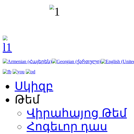
Սկիզբ
Թեմ
Վիրահայոց Թեմ
Հոգեւոր դաս