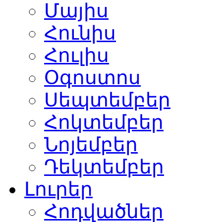
Մայիս
Հունիս
Հուլիս
Օգոստոս
Սեպտեմբեր
Հոկտեմբեր
Նոյեմբեր
Դեկտեմբեր
Լուրեր
Հոդվածներ