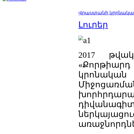
Վրաստանի կրոնական
Լուրեր
2017 թվա
«Քորթիարդ 
կրոնական
Միջոցառ
խորհրդա
դիվան
ներկայացու
առաջնորդներ