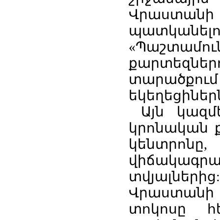
Վրաստան
պատկան
«Պաշտամ
քարտեզնե
տարածքո
եկեղեցիներն
Այն կազմե
կրոնական 
կենտրո
վիճակագրա
տվյալների
Վրաստանի 
տոկոսը հ