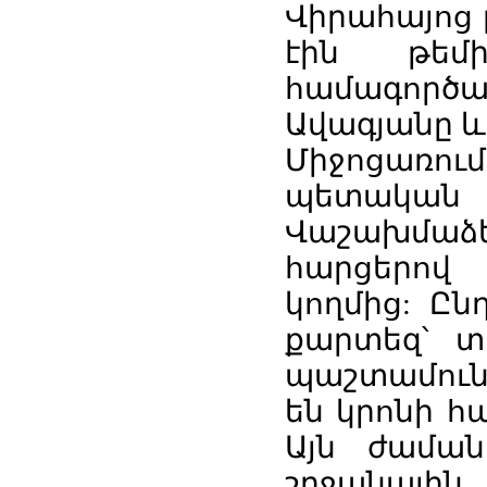
Վիրահայոց 
էին թեմ
համագործակ
Ավագյանը և
Միջոցառո
պետական 
Վաշախմաձեն
հարցերով
կողմից: Ըն
քարտեզ՝ տ
պաշտամունք
են կրոնի հ
Այն ժամա
շրջանայի