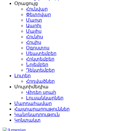
Օրացույց
Հունվար
Փետրվար
Մարտ
Ապրիլ
Մայիս
Հունիս
Հուլիս
Օգոստոս
Սեպտեմբեր
Հոկտեմբեր
Նոյեմբեր
Դեկտեմբեր
Լուրեր
Հոդվածներ
Մուլտիմեդիա
Վիդեո սրահ
Լուսանկարներ
Մարդահամար
Հայտարարություններ
Կանոնադրություն
Կոնտակտ