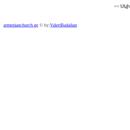
<<
Սկի
armenianchurch.ge
© by:
ValeriBadalian