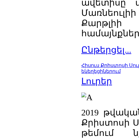
ավետիսը տ
Մառնեուլիի
Քարթլի
համայնքներո
Ընթերցել...
Հիսուս Քրիստոսի Սո
եկեղեցիներում
Լուրեր
2019 թվակա
Քրիստոսի Ս
թեմում ն