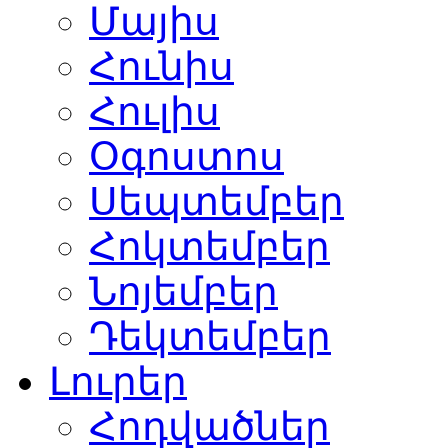
Մայիս
Հունիս
Հուլիս
Օգոստոս
Սեպտեմբեր
Հոկտեմբեր
Նոյեմբեր
Դեկտեմբեր
Լուրեր
Հոդվածներ