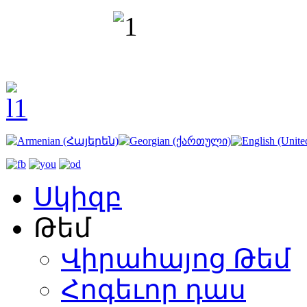
Սկիզբ
Թեմ
Վիրահայոց Թեմ
Հոգեւոր դաս