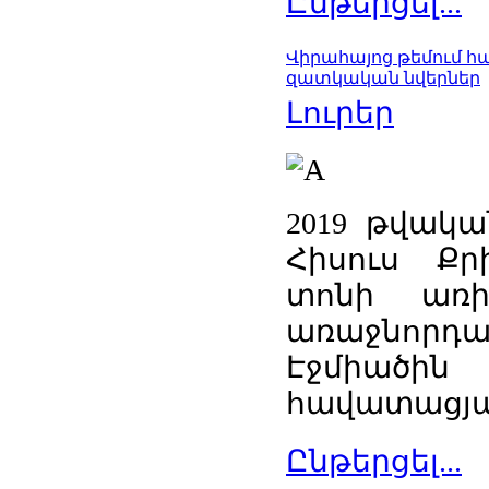
Ընթերցել...
Վիրահայոց թեմում 
զատկական նվերներ
Լուրեր
2019 թվակա
Հիսուս Ք
տոնի առի
առաջնորդ
Էջմիա
հավատացյա
Ընթերցել...