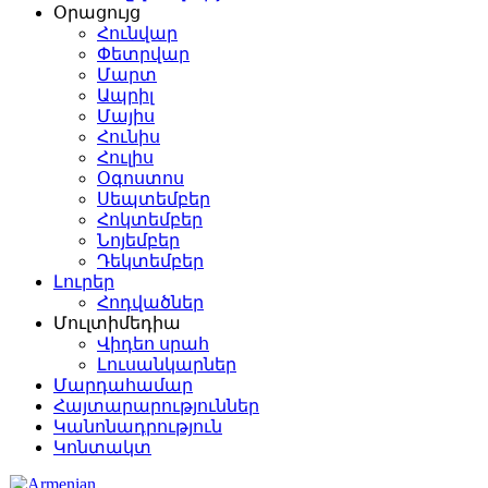
Օրացույց
Հունվար
Փետրվար
Մարտ
Ապրիլ
Մայիս
Հունիս
Հուլիս
Օգոստոս
Սեպտեմբեր
Հոկտեմբեր
Նոյեմբեր
Դեկտեմբեր
Լուրեր
Հոդվածներ
Մուլտիմեդիա
Վիդեո սրահ
Լուսանկարներ
Մարդահամար
Հայտարարություններ
Կանոնադրություն
Կոնտակտ