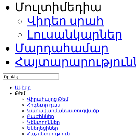
Մուլտիմեդիա
Վիդեո սրահ
Լուսանկարներ
Մարդահամար
Հայտարարություն
Սկիզբ
Թեմ
Վիրահայոց Թեմ
Հոգեւոր դաս
ԿառավարմանԿառուցվածք
Բաժիններ
Կենտրոններ
Եկեղեցիներ
Հաշվետվություն