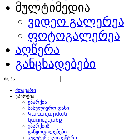
მულტიმედია
ვიდეო გალერეა
ფოტოგალერეა
აღწერა
განცხადებები
მთავარი
ეპარქია
ეპარქია
სასულიერო დასი
Կառավարման
կառուցվածք
ეპარქიის
განყოფილებები
კულტურული ცენტრი