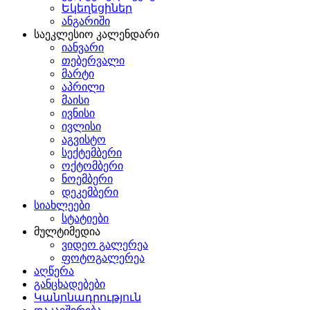
Եկեղեցիներ
ანგარიში
საეკლესიო კალენდარი
იანვარი
თებერვალი
მარტი
აპრილი
მაისი
ივნისი
ივლისი
აგვისტო
სექტემბერი
ოქტომბერი
ნოემბერი
დეკემბერი
სიახლეები
სტატიები
მულტიმედია
ვიდეო გალერეა
ფოტოგალერეა
აღწერა
განცხადებები
Կանոնադրություն