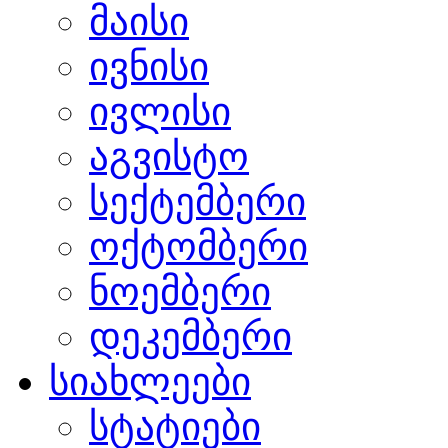
მაისი
ივნისი
ივლისი
აგვისტო
სექტემბერი
ოქტომბერი
ნოემბერი
დეკემბერი
სიახლეები
სტატიები