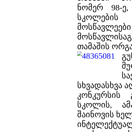
ნომერ 98-ე,
სკოლები
მოსწავლეებ
მოსწავლისაგ
თამაშის ორგა
გუ
მ
ს
სხვადასხვა ა
კონკურსის 
სკოლის, ამ
შაინოვის ხე
ინტელექტუალუ