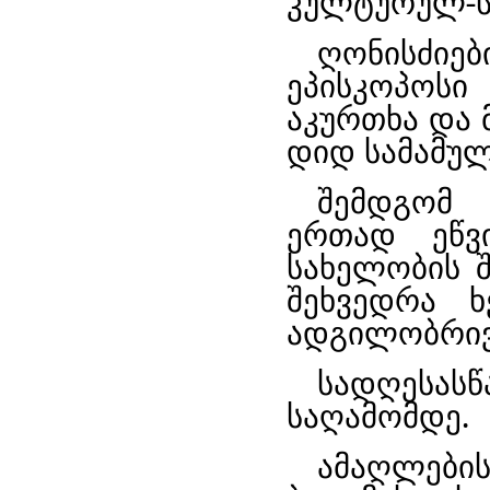
კულტურულ-ს
ღონისძიებ
ეპისკოპოსი
აკურთხა და 
დიდ სამამულ
შემდგომ 
ერთად ეწვი
სახელობის შ
შეხვედრა ხ
ადგილობრივ
სადღესას
საღამომდე.
ამაღლები