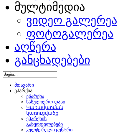
მულტიმედია
ვიდეო გალერეა
ფოტოგალერეა
აღწერა
განცხადებები
მთავარი
ეპარქია
ეპარქია
სასულიერო დასი
Կառավարման
կառուցվածք
ეპარქიის
განყოფილებები
კულტურული ცენტრი