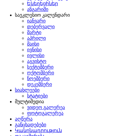
Եկեղեցիներ
ანგარიში
საეკლესიო კალენდარი
იანვარი
თებერვალი
მარტი
აპრილი
მაისი
ივნისი
ივლისი
აგვისტო
სექტემბერი
ოქტომბერი
ნოემბერი
დეკემბერი
სიახლეები
სტატიები
მულტიმედია
ვიდეო გალერეა
ფოტოგალერეა
აღწერა
განცხადებები
Կանոնադրություն