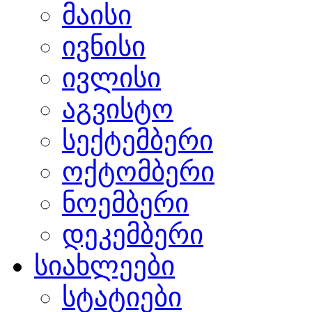
მაისი
ივნისი
ივლისი
აგვისტო
სექტემბერი
ოქტომბერი
ნოემბერი
დეკემბერი
სიახლეები
სტატიები