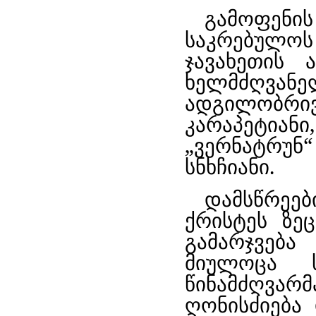
გამოფენი
საკრებულოს
ჯავახეთის 
ხელმძღვა
ადგილობრ
კარაპეტია
„ვერნატრუ
სნხჩიანი.
დამსწრეე
ქრისტეს ზე
გამარჯვებ
მიულოცა ს
წინამძღვარმ
ღონისძიება