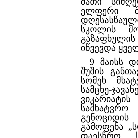
მათი სიმღ
ელფერი შე
დღესასწაულ
სკოლის მო
გაზაფხულის
იწვევდა ყვე
9 მაისს დ
შუშის განთ
სომეხ მხატ
სამცხე-ჯ
ვიკარიატ
სამხატვრ
გენოციდის
გამოფენა „
დაესწრო ს