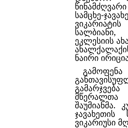
წინამძღვარ
სამცხე-ჯ
ვიკარიატის
სალბიანი,
ეკლესიის ა
ახალქალაქი
ნაირი ირიცია
გამოფენ
განთავის
გამარჯვებ
მწერალთა 
შაუმიანმა. 
ჯავახეთის
ვიკარიუსი მ