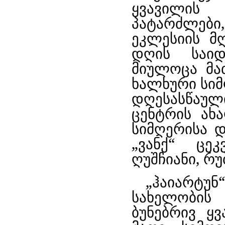
ყვავილის 
პატარძლები,
ეკლესიის მ
დღის საიდ
მიულოცა მათ
ხალხური სი
დღესასწაუ
ცენტრის ახ
სიმღერისა დ
„ვანქ“ ცე
ღუშჩიანი, რუ
„ჰაიარტუნ
სახელობი
ბუნებრივ ყ