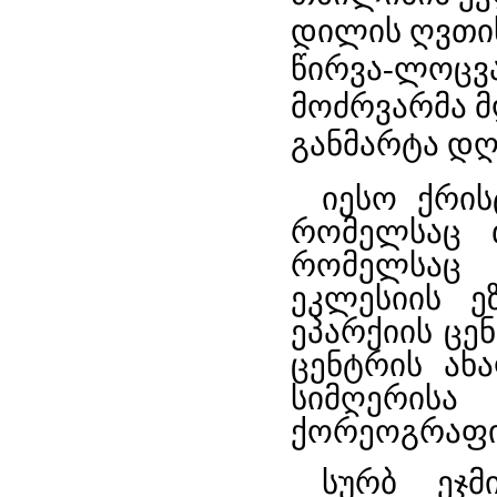
დილის ღვთის
წირვა-ლოცვ
მოძრვარმა 
განმარტა დღ
იესო ქრის
რომელსაც 
რომელსაც 
ეკლესიის ე
ეპარქიის ცე
ცენტრის ახ
სიმღერისა
ქორეოგრაფი 
სურბ ეჯმ