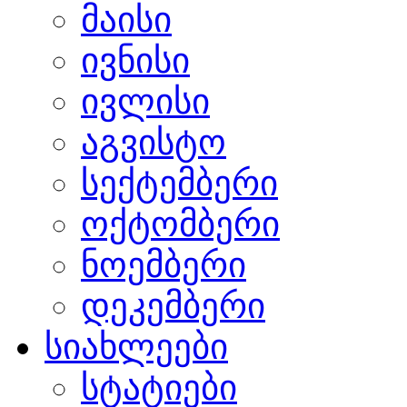
მაისი
ივნისი
ივლისი
აგვისტო
სექტემბერი
ოქტომბერი
ნოემბერი
დეკემბერი
სიახლეები
სტატიები