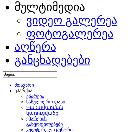
მულტიმედია
ვიდეო გალერეა
ფოტოგალერეა
აღწერა
განცხადებები
მთავარი
ეპარქია
ეპარქია
სასულიერო დასი
Կառավարման
կառուցվածք
ეპარქიის
განყოფილებები
კულტურული ცენტრი