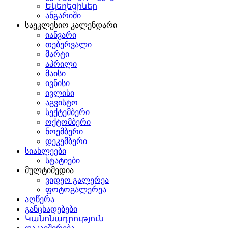
Եկեղեցիներ
ანგარიში
საეკლესიო კალენდარი
იანვარი
თებერვალი
მარტი
აპრილი
მაისი
ივნისი
ივლისი
აგვისტო
სექტემბერი
ოქტომბერი
ნოემბერი
დეკემბერი
სიახლეები
სტატიები
მულტიმედია
ვიდეო გალერეა
ფოტოგალერეა
აღწერა
განცხადებები
Կանոնադրություն