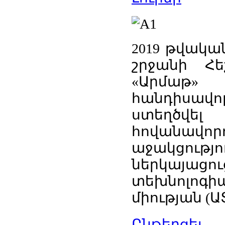
2019 թվակա
շրջանի Հե
«Արմաթ» 
հանդիսավ
ստեղծվե
հովանավ
աջակցությո
ներկայա
տեխնոլոգ
միության (Ա
Ընթերցել...