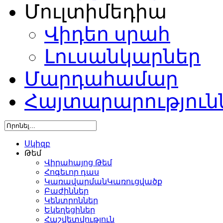
Մուլտիմեդիա
Վիդեո սրահ
Լուսանկարներ
Մարդահամար
Հայտարարություն
Սկիզբ
Թեմ
Վիրահայոց Թեմ
Հոգեւոր դաս
ԿառավարմանԿառուցվածք
Բաժիններ
Կենտրոններ
Եկեղեցիներ
Հաշվետվություն