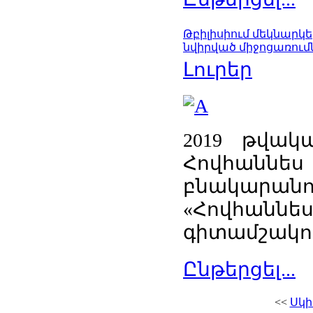
Թբիլիսիում մեկնարկե
նվիրված միջոցառում
Լուրեր
2019 թվակ
Հովհանն
բնակարանո
«Հովհան
գիտամշակու
Ընթերցել...
<<
Սկի