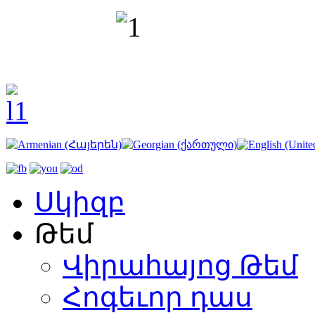
Սկիզբ
Թեմ
Վիրահայոց Թեմ
Հոգեւոր դաս