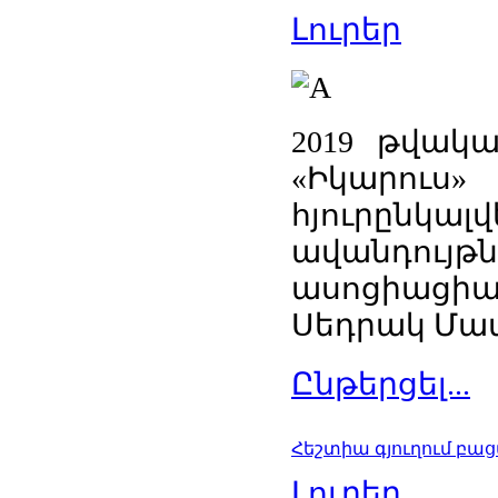
Լուրեր
2019 թվակա
«Իկարուս»
հյուրըն
ավանդույթ
ասոցիացիա
Սեդրակ Մամ
Ընթերցել...
Հեշտիա գյուղում բա
Լուրեր