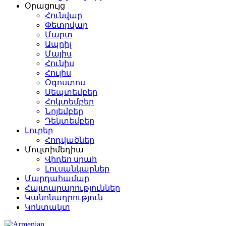
Օրացույց
Հունվար
Փետրվար
Մարտ
Ապրիլ
Մայիս
Հունիս
Հուլիս
Օգոստոս
Սեպտեմբեր
Հոկտեմբեր
Նոյեմբեր
Դեկտեմբեր
Լուրեր
Հոդվածներ
Մուլտիմեդիա
Վիդեո սրահ
Լուսանկարներ
Մարդահամար
Հայտարարություններ
Կանոնադրություն
Կոնտակտ