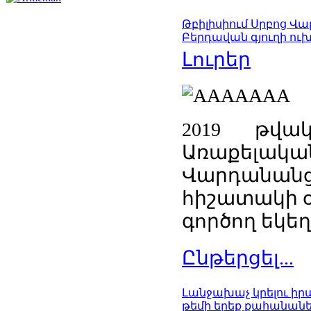
Թբիլիսիում Սրբոց Վ
Բերդավան գյուղի ու
Լուրեր
2019 թվա
Առաքելակա
Վարդանանց
հիշատակի օ
գործող եկեղ
Ընթերցել...
Լանջախաչ կրելու ի
թեմի երեք քահանան