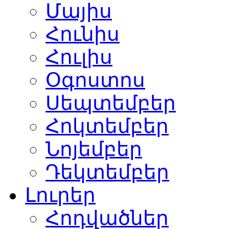
Մայիս
Հունիս
Հուլիս
Օգոստոս
Սեպտեմբեր
Հոկտեմբեր
Նոյեմբեր
Դեկտեմբեր
Լուրեր
Հոդվածներ