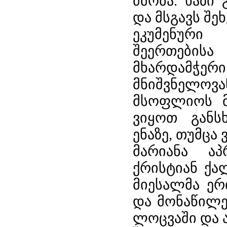
ძმობა. ხაზი
და მსგავს შე
ეკუმენური
შეერთებისა
მხარდამჭე
მნიშვნელო
მსოფლიოს მ
ვიყოთ განს
ენაზე, თუმცა
მარიანა აპ
ქრისტიან ქა
მიესალმა ე
და მონაწილე
ლოცვაში და 