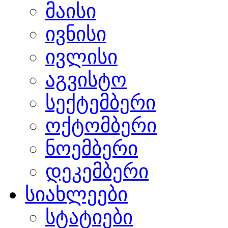
მაისი
ივნისი
ივლისი
აგვისტო
სექტემბერი
ოქტომბერი
ნოემბერი
დეკემბერი
სიახლეები
სტატიები