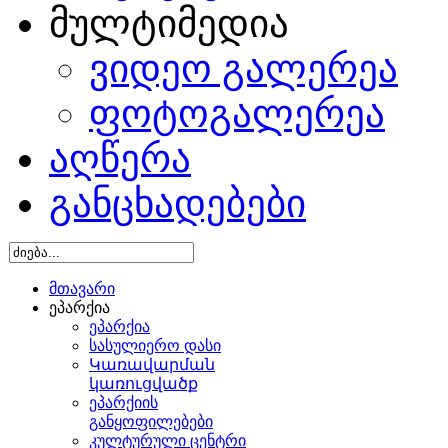
მულტიმედია
ვიდეო გალერეა
ფოტოგალერეა
აღწერა
განცხადებები
მთავარი
ეპარქია
ეპარქია
სასულიერო დასი
Կառավարման
կառուցվածք
ეპარქიის
განყოფილებები
კულტურული ცენტრი