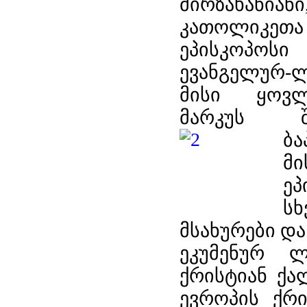
მირზახანიან
კათოლიკეთ
ეპისკოპოსი
ევანგელურ-ლ
მისი ყოვლ
მარკუს შო
ბ
მ
ე
ს
მსახურები და
ეკუმენურ ლ
ქრისტიან ქა
ევროპის ქრი