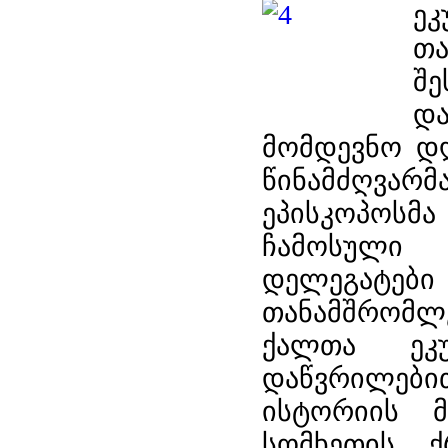
ეკ
თ
შ
დ
მომდევნო დღ
წინამძღვარმ
ეპისკოპოსმა
ჩამოსული 
დელეგატები
თანამშრომლე
ქალთა ეკ
დაწვრილები
ისტორიის 
სომხეთის ქ