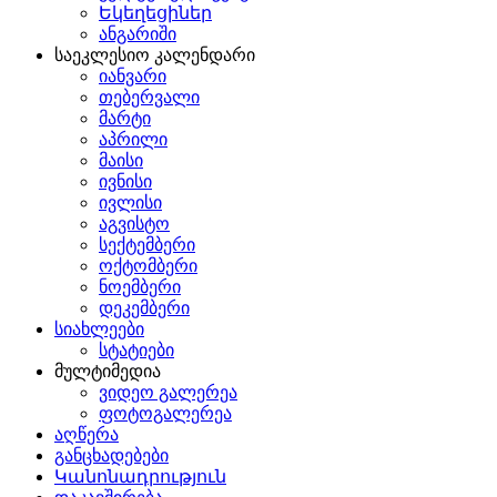
Եկեղեցիներ
ანგარიში
საეკლესიო კალენდარი
იანვარი
თებერვალი
მარტი
აპრილი
მაისი
ივნისი
ივლისი
აგვისტო
სექტემბერი
ოქტომბერი
ნოემბერი
დეკემბერი
სიახლეები
სტატიები
მულტიმედია
ვიდეო გალერეა
ფოტოგალერეა
აღწერა
განცხადებები
Կանոնադրություն