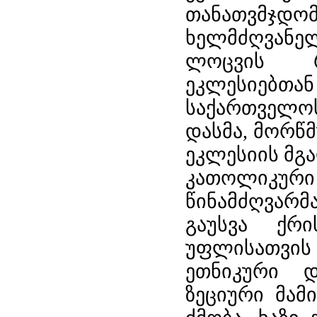
თანათვმჯ
ხელმძღვანე
ლოცვის რ
ეკლესიებთ
საქართველო
დასმა,
მორწმუ
ეკლესიის მგ
კათოლიკურ
წინამძღვარ
გაუსვა ქრი
უფლისათვი
ეთნიკური დ
ზეციური მამ