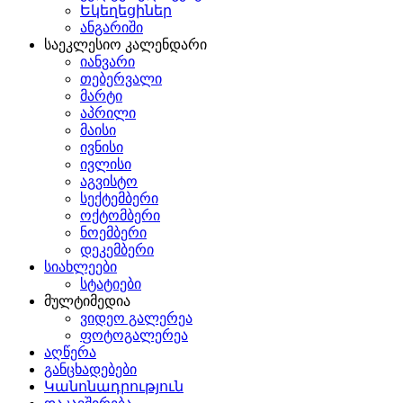
Եկեղեցիներ
ანგარიში
საეკლესიო კალენდარი
იანვარი
თებერვალი
მარტი
აპრილი
მაისი
ივნისი
ივლისი
აგვისტო
სექტემბერი
ოქტომბერი
ნოემბერი
დეკემბერი
სიახლეები
სტატიები
მულტიმედია
ვიდეო გალერეა
ფოტოგალერეა
აღწერა
განცხადებები
Կանոնադրություն