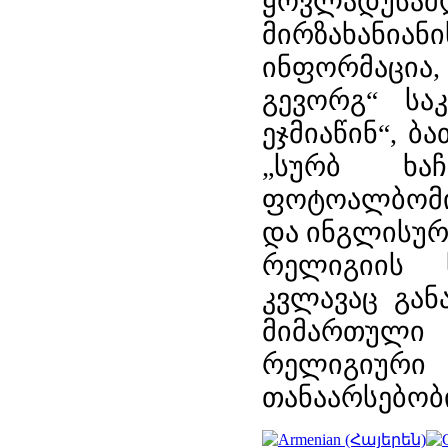
ყოვლადუსამ
მირზახანი
ინფორმაცია
გევორგ“ სა
ეჯმიაწინ“, ბ
„სურბ ხაჩ
ფოტოალბომი
და ინგლისურ 
რელიგიის 
კვლავაც გან
მიმართული 
რელიგიუ
თანაარსებობი