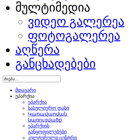
მულტიმედია
ვიდეო გალერეა
ფოტოგალერეა
აღწერა
განცხადებები
მთავარი
ეპარქია
ეპარქია
სასულიერო დასი
Կառավարման
կառուցվածք
ეპარქიის
განყოფილებები
კულტურული ცენტრი