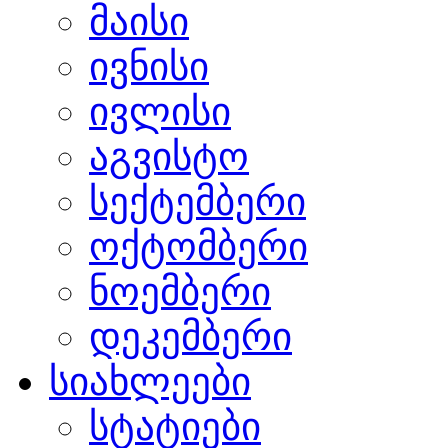
მაისი
ივნისი
ივლისი
აგვისტო
სექტემბერი
ოქტომბერი
ნოემბერი
დეკემბერი
სიახლეები
სტატიები