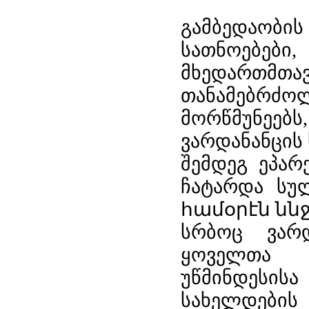
გამბედაობ
სათნოებებ
მხედართ
თანამებრძო
მორწმუნეებ
ვარდანანცის
შემდეგ ეპარ
ჩატარდა სუ
համօրէն ննջ
სრბოც ვარდ
ყოველთა ს
უწმინდესის
სახელდებ