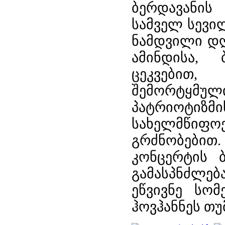
ბერდავანის
სამველ სევი
ნამდვილი დღ
ამინდისა, 
ცეკვებით,
შემორტყმ
პატრიოტიზმი
სახელმწიფ
გრძნობებით.
კონცერტის 
გამასპნძლებ
ეწვივნე სო
ჰოვჰანნეს თუ