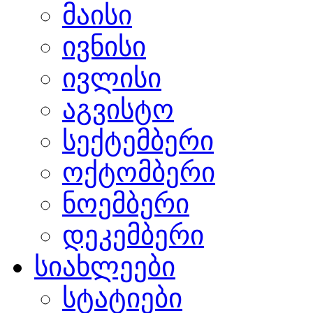
მაისი
ივნისი
ივლისი
აგვისტო
სექტემბერი
ოქტომბერი
ნოემბერი
დეკემბერი
სიახლეები
სტატიები