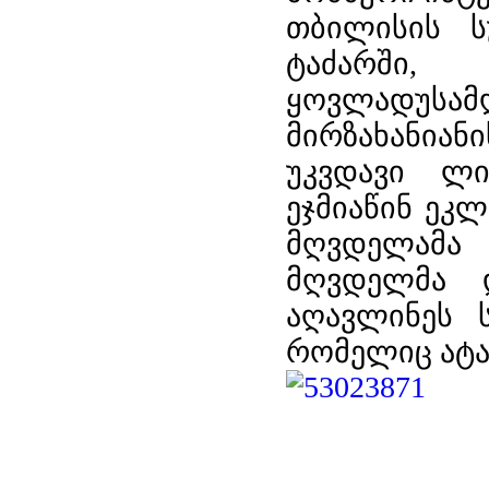
თბილისის ს
ტაძარში
ყოვლადუსამღ
მირზახანიან
უკვდავი ლი
ეჯმიაწინ ეკ
მღვდელამა
მღვდელმა 
აღავლინეს 
რომელიც ატა