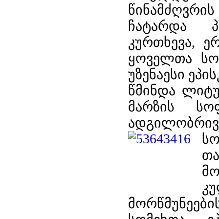
წინამძღვრ
ჩატარდა პ
კურთხევა, ე
ყოველთა სო
უზენაესი ე
წმინდა ლიტუ
მარზის სო
ადგილობრივი
სო
თა
მ
კ
მორწმუნეებ