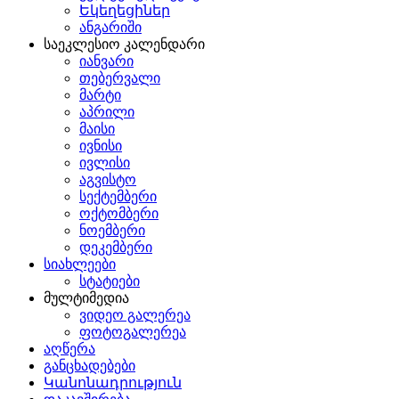
Եկեղեցիներ
ანგარიში
საეკლესიო კალენდარი
იანვარი
თებერვალი
მარტი
აპრილი
მაისი
ივნისი
ივლისი
აგვისტო
სექტემბერი
ოქტომბერი
ნოემბერი
დეკემბერი
სიახლეები
სტატიები
მულტიმედია
ვიდეო გალერეა
ფოტოგალერეა
აღწერა
განცხადებები
Կանոնադրություն