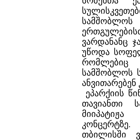
სომეხთა ეპ
სულისკვეთებ
სამშობლო
ერთგულებისთ
ვარდანანც ჯ
უწოდა სოფელ
რომლებიც
სამშობლოს ს
ანვითარებენ
ეპარქიის წი
თავიანთი 
მიიპატიჟ
კონცერტზე.
თბილისში 