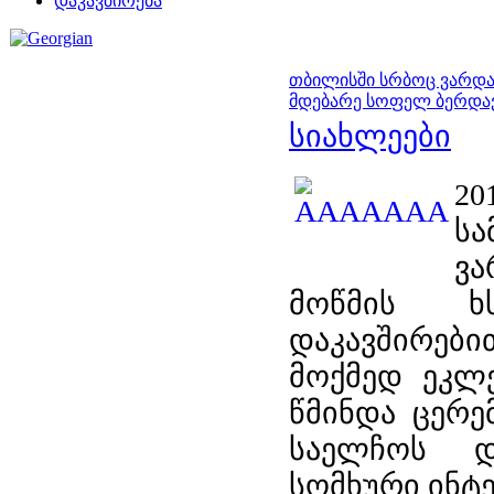
დაკავშირება
თბილისში სრბოც ვარდა
მდებარე სოფელ ბერდა
სიახლეები
20
სა
ვა
მოწმის ხ
დაკავშირებ
მოქმედ ეკლე
წმინდა ცერ
საელჩოს დ
სომხური ინტე