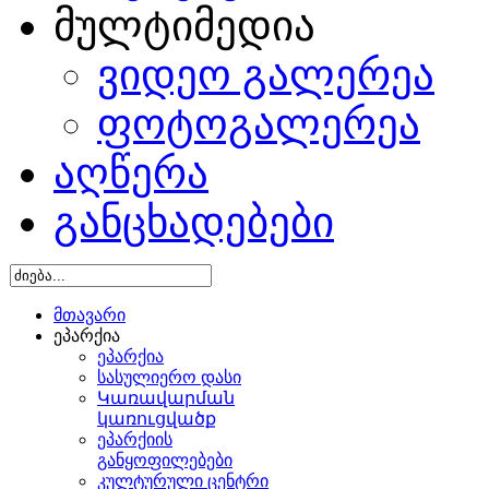
მულტიმედია
ვიდეო გალერეა
ფოტოგალერეა
აღწერა
განცხადებები
მთავარი
ეპარქია
ეპარქია
სასულიერო დასი
Կառավարման
կառուցվածք
ეპარქიის
განყოფილებები
კულტურული ცენტრი