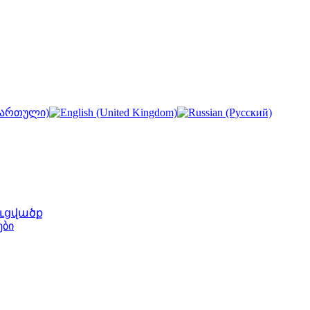
ւցվածք
ები