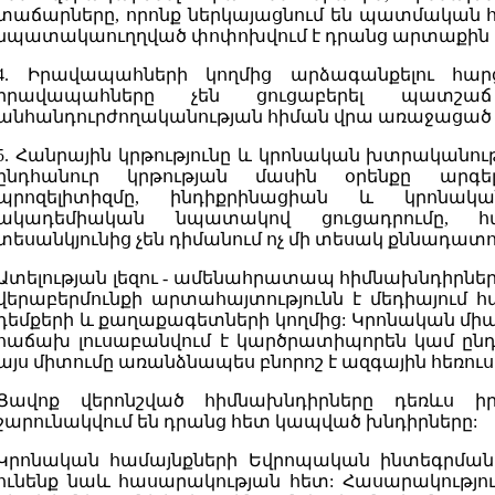
տաճարները, որոնք ներկայացնում են պատմական հո
նպատակաուղղված փոփոխվում է դրանց արտաքին 
4. Իրավապահների կողմից արձագանքելու հար
իրավապահները չեն ցուցաբերել պատշա
անհանդուրժողականության հիման վրա առաջացած
5. Հանրային կրթությունը և կրոնական խտրականությ
ընդհանուր կրթության մասին օրենքը արգել
պրոզելիտիզմը, ինդիքրինացիան և կրոնակ
ակադեմիական նպատակով ցուցադրումը, հ
տեսանկյունից չեն դիմանում ոչ մի տեսակ քննադատո
Ատելության լեզու - ամենահրատապ հիմնախնդիրնե
վերաբերմունքի արտահայտությունն է մեդիայում հ
դեմքերի և քաղաքագետների կողմից: Կրոնական միավ
հաճախ լուսաբանվում է կարծրատիպորեն կամ ընդ
այս միտումը առանձնապես բնորոշ է ազգային հեռո
Ցավոք վերոնշված հիմնախնդիրները դեռևս իր
շարունակվում են դրանց հետ կապված խնդիրները:
Կրոնական համայնքների Եվրոպական ինտեգրման 
ունենք նաև հասարակության հետ: Հասարակությ