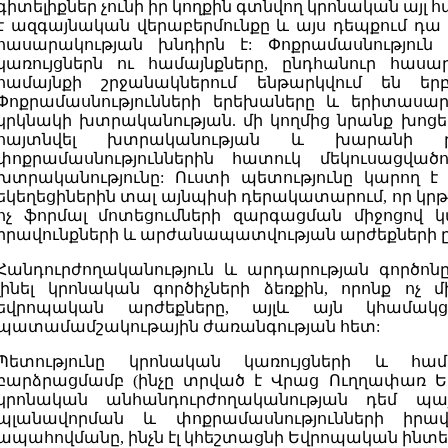
գիտելիքներ չունի իր կողքին գտնվող կրոնական այլ 
է ազգայնական վերաբերմունքը և այս դեպքում դա ե
հասարակության խնդիրն է: Փոքրամասնություն
կառույցներն ու համայնքները, ընդհանուր հասա
համայնքի շրջանակներում ենթարկվում են եր
Փոքրամասնությունների երեխաները և երիտասար
կրկնակի խտրականության. մի կողմից նրանք խոցել
հայտնվել խտրականության և խարանի թի
փոքրամասնություններին հատուկ մեկուսացված
խտրականությունը: Ուստի պետությունը կարող է
եկեղեցիներին տալ այնպիսի դերակատարում, որ կրթ
ոչ ֆորմալ մոտեցումների զարգացման միջոցով
իրավունքների և արժանապատվության արժեքների 
Հանդուրժողականություն և արդարության գործոնը
լինել կրոնական գործիչների ձեռքին, որոնք ոչ
եվրոպական արժեքները, այլև այն կհամա
պատամամշակութային ժառանգության հետ:
Պետությունը կրոնական կառույցների և հա
բարձրացմամբ (ինչը տրված է Վրաց Ուղղափառ Եկ
կրոնական անհանդուրժողականության դեմ պա
պլանավորման և փոքրամասնությունների իրավ
ապահովմանը, ինչն էլ կհեշտացնի Եվրոպական ինտե