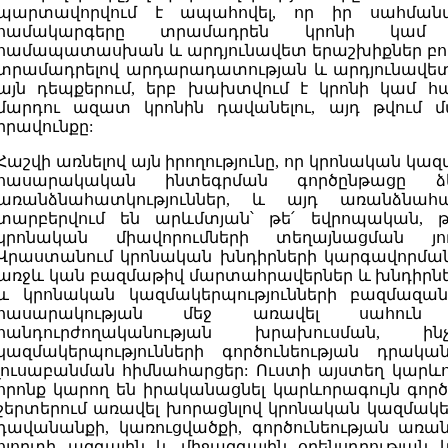
պարտավորվում է ապահովել, որ իր սահման
համակարգերը տրամադրեն կրոնի կամ 
համապատասխան և արդյունավետ երաշխիքներ բոլո
տրամադրելով արդարադատության և արդյունավետ 
այն դեպքերում, երբ խախտվում է կրոնի կամ 
մարդու ազատ կրոնին դավանելու, այդ թվում 
իրավունքը:
Հաշվի առնելով այն իրողությունը, որ կրոնական կա
հասարակական ինտեգրման գործընթացը ձ
առանձնահատկություններ, և այդ առանձնահատ
տարբերվում են արևմտյան՝ թե՛ եվրոպական, թ
կրոնական միավորումների տեղայնացման յուր
Վրաստանում կրոնական խնդիրների կարգավորմա
առջև կան բազմաթիվ մարտահրավերներ և խնդիրնե
և կրոնական կազմակերպությունների բազմազանո
հասարակության մեջ առավել սահուն 
հանդուրժողականության խրախուսման, 
կազմակերպությունների գործունեության դրա
լուսաբանման հիմնահարցեր: Ուստի այստեղ կարևոր
որոնք կարող են իրականացնել կարևորագույն գործ
շերտերում առավել խորացնլով կրոնական կազմակե
դավանանքի, կառուցվածքի, գործունեության առան
ոլորտի ազգային և միջազգային օրենսդրությա