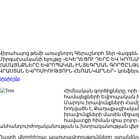
Վիրահայոց թեմի առաջնորդ Գերաշնորհ Տեր Վազգեն
Միրզախանյանի ելույթը «ԵԿԵՂԵՑՈՒ ԴԵՐԸ ԵՎ ԿՐՈՆ
ՀԱՄԱՅՆՔՆԵՐԸ ԵՎՐՈՊԱԿԱՆ ԻՆՏԵԳՐՄԱՆ ԳՈՐԾԸՆԹԱ
ՎՐԱՍՏԱՆ ԵՎՐՈՄԻՈՒԹՅՈՒՆ ՀԵՌԱՆԿԱՐՆԵՐ» կոնֆեր
სტატიები
Հիմնական գործիքները, որի
համայնքների Եվրոպական 
Մարդու իրավունքների Համը
հոդվածն է, Քաղաքացիակա
իրավունքների մասին միջազ
հավատքի հիման վրա բոլոր
անհանդուրժողականության և խտրականության վեր
Ուստի վերոհիշյալ պարտավորությունները ստանձնա