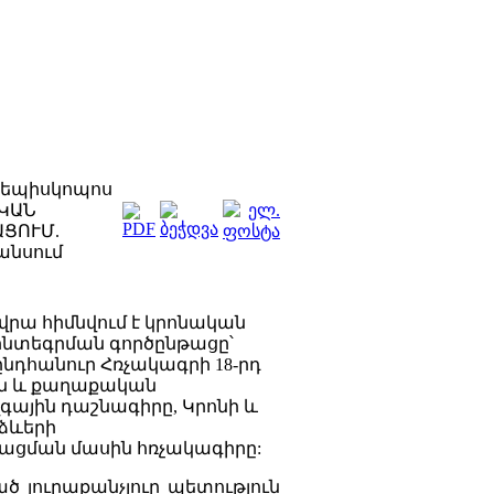
 եպիսկոպոս
ԱԿԱՆ
ՑՈՒՄ.
անսում
 վրա հիմնվում է կրոնական
ինտեգրման գործընթացը՝
նդհանուր Հռչակագրի 18-րդ
ն և քաղաքական
գային դաշնագիրը, Կրոնի և
 ձևերի
ացման մասին հռչակագիրը:
ծ յուրաքանչյուր պետություն