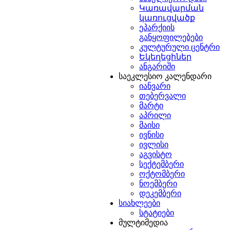
Կառավարման
կառուցվածք
ეპარქიის
განყოფილებები
კულტურული ცენტრი
Եկեղեցիներ
ანგარიში
საეკლესიო კალენდარი
იანვარი
თებერვალი
მარტი
აპრილი
მაისი
ივნისი
ივლისი
აგვისტო
სექტემბერი
ოქტომბერი
ნოემბერი
დეკემბერი
სიახლეები
სტატიები
მულტიმედია