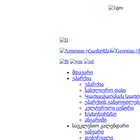
მთავარი
ეპარქია
ეპარქია
სასულიერო დასი
Կառավարման կառո
ეპარქიის განყოფილებ
კულტურული ცენტრი
Եկեղեցիներ
ანგარიში
საეკლესიო კალენდარი
იანვარი
თებერვალი