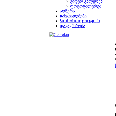
ვიდეო გალერეა
ფოტოგალერეა
აღწერა
განცხადებები
Կանոնադրություն
დაკავშირება