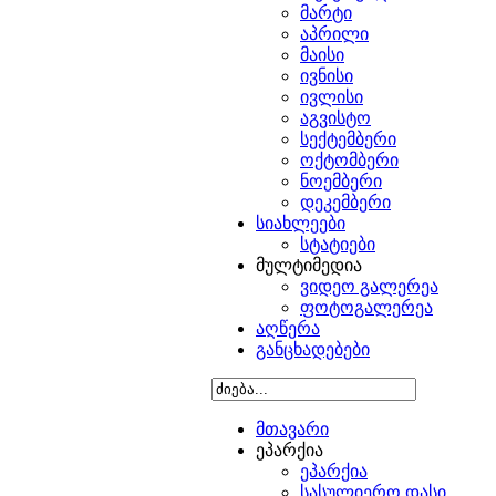
მარტი
აპრილი
მაისი
ივნისი
ივლისი
აგვისტო
სექტემბერი
ოქტომბერი
ნოემბერი
დეკემბერი
სიახლეები
სტატიები
მულტიმედია
ვიდეო გალერეა
ფოტოგალერეა
აღწერა
განცხადებები
მთავარი
ეპარქია
ეპარქია
სასულიერო დასი