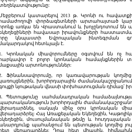
տեղեկատվությունը:
Մեջբերում կատարելով 2013 թ. Կրոնի ու հավատ
համաժողովի փորձագետների արտահայտած կարծի
որոնք առկա են Վրաստանում և խոչընդոտում են ա
եկեղեցիների հավասար իրավունքների հաստատմ
որը կնպաստի Եվրոպական ինտեգրման գոր
մակարդակով հետևյալն է.
1. Կրոնական միավորումները օգտվում են ոչ հ
հարկավոր է բոլոր կրոնական համայնքներին 
մաքսային արտոնություններ:
2. Ֆինանսավորումը, որ կառավարության կողմ
կառույցներին, խորհրդարային ժամանակաշրջանու
գույքի նյութական վնասի փոխհատուցման դիմաց՝ ի
3. Պետությունը սահմանադրական համաձայնութ
պարտականություն խորհրդային ժամանակաշրջանու
վերադարձնել, սակայն մինչ օրս կրոնական միավ
վերադարձրել: Հայ Առաքելական Եկեղեցին, Կաթոլի
եկեղեցին, մուսուլմանական թեմը և հուդդայակա
անարդյունք պահանջում են պետության կողմից յու
հետ վերադարձնել: Դրա հետ միասին, հիմնախնդ