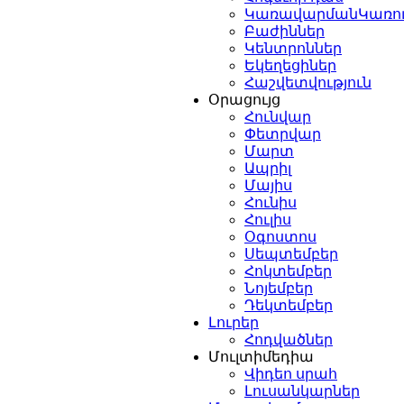
ԿառավարմանԿառո
Բաժիններ
Կենտրոններ
Եկեղեցիներ
Հաշվետվություն
Օրացույց
Հունվար
Փետրվար
Մարտ
Ապրիլ
Մայիս
Հունիս
Հուլիս
Օգոստոս
Սեպտեմբեր
Հոկտեմբեր
Նոյեմբեր
Դեկտեմբեր
Լուրեր
Հոդվածներ
Մուլտիմեդիա
Վիդեո սրահ
Լուսանկարներ