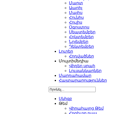
Մարտ
Ապրիլ
Մայիս
Հունիս
Հուլիս
Օգոստոս
Սեպտեմբեր
Հոկտեմբեր
Նոյեմբեր
Դեկտեմբեր
Լուրեր
Հոդվածներ
Մուլտիմեդիա
Վիդեո սրահ
Լուսանկարներ
Մարդահամար
Հայտարարություններ
Սկիզբ
Թեմ
Վիրահայոց Թեմ
Հոգեւոր դաս