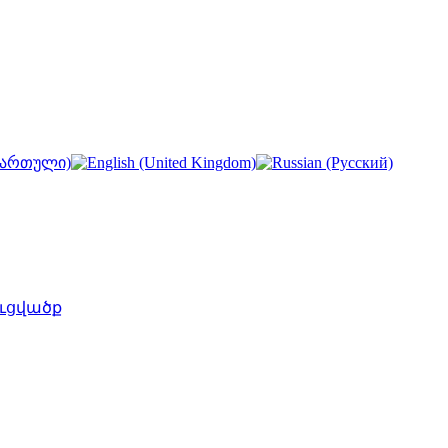
ւցվածք