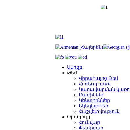
Սկիզբ
Թեմ
Վիրահայոց Թեմ
Հոգեւոր դաս
Կառավարման կառո
Բաժիններ
Կենտրոններ
Եկեղեցիներ
Հաշվետվություն
Օրացույց
Հունվար
Փետրվար