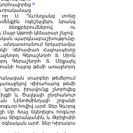
նորհավորեց
ևորականաց
 որ Ս. Ղևոնդյանց տոնը
մենքին ոգեշնչվելու նրանց
 ձեռքբերումներով ու
ւ Մայր Աթոռի կենարար շնչով:
ական պարգևաբաշխությունը:
ու անդաստանում երկարամյա
տակի` Վեհափառ Հայրապետը
աջնորդ Գերաշնորհ Տ. Սիոն
րդ Գերաշնորհ Տ. Միքայել
տանի հայոց թեմի առաջնորդ
ժանացան տարբեր թեմերում
առաջելով Վիրահայոց թեմի
չ կրելու
իրավունք շնորհվեց
խքի և Ծալկայի ընդհանուր
ան Նինոծմինդայի շրջանի
ոգևոր հովիվ արժ. Տեր Գևորգ
 Սբ. Խաչ եկեղեցու հոգևոր
 Տիգրանյանին, և Թբիլիսիի
ի օգնական արժ. Տեր Կիրակոս