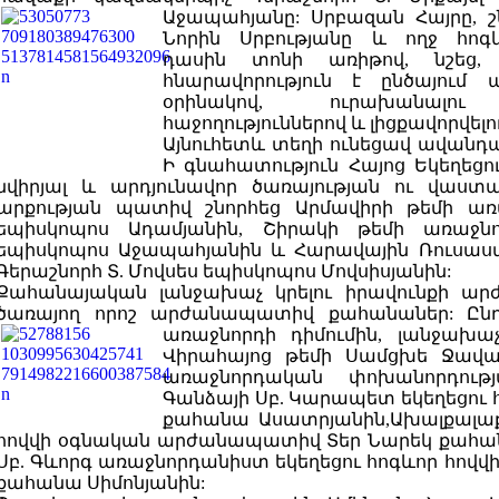
Աջապահյանը: Սրբազան Հայրը, շ
Նորին Սրբությանը և ողջ հոգ
դասին տոնի առիթով, նշեց,
հնարավորություն է ընծայում ա
օրինակով, ուրախանալու
հաջողություններով և լիցքավորվելո
Այնուհետև տեղի ունեցավ ավանդ
Ի գնահատություն Հայոց Եկեղեց
նվիրյալ և արդյունավոր ծառայության ու վաս
արքության պատիվ շնորհեց Արմավիրի թեմի առ
եպիսկոպոս Ադամյանին, Շիրակի թեմի առաջնո
եպիսկոպոս Աջապահյանին և Հարավային Ռուսաս
Գերաշնորհ Տ. Մովսես եպիսկոպոս Մովսիսյանին:
Քահանայական լանջախաչ կրելու իրավունքի ար
ծառայող որոշ արժանապատիվ քահանաներ: Ընդ
առաջնորդի դիմումին, լանջախա
Վիրահայոց թեմի Սամցխե Ջավա
առաջնորդական փոխանորդությ
Գանձայի Սբ. Կարապետ եկեղեցու հ
քահանա Ասատրյանին,Ախալքալաքի
հովվի օգնական արժանապատիվ Տեր Նարեկ քահանա
Սբ. Գևորգ առաջնորդանիստ եկեղեցու հոգևոր հովվ
քահանա Սիմոնյանին: