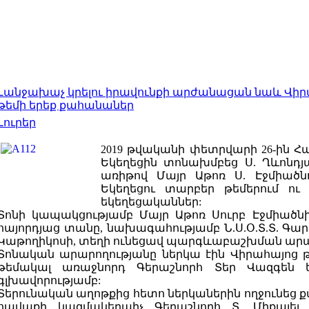
Լանջախաչ կրելու իրավունքի արժանացան նաև Վիր
թեմի երեք քահանաներ
Լուրեր
2019 թվականի փետրվարի 26-ին Հ
Եկեղեցին տոնախմբեց Ս. Ղևոնդյ
առիթով Մայր Աթոռ Ս. Էջմիածն
Եկեղեցու տարբեր թեմերում ու 
եկեղեցականներ:
Տոնի կապակցությամբ Մայր Աթոռ Սուրբ Էջմիածնի
հայորդյաց տանը, նախագահությամբ Ն.Ս.Օ.Տ.Տ. Գար
Կաթողիկոսի, տեղի ունեցավ պարգևաբաշխման արար
Տոնական արարողությանը ներկա էին Վիրահայոց 
թեմակալ առաջնորդ Գերաշնորհ Տեր Վազգեն 
գլխավորությամբ:
Տերունական աղոթքից հետո ներկաներին ողջունեց
հավաքի կազմակերպիչ Գերաշնորհ Տ. Միքայել