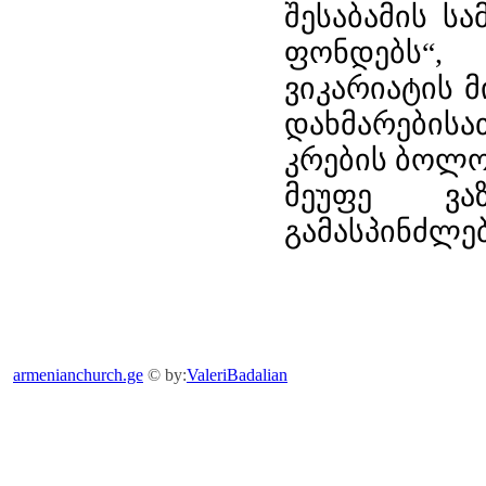
ოდა.
შესაბამის ს
წყდა
ფონდებს“, 
ციხის
ვიკარიატის 
დგეს
ნიანც“-
დახმარებისა
ლობის
კრების ბოლო
რში
ბული
მეუფე ვ
გამასპინძლებ
ი
გოგები
იყოს
რები
რის
წყობად.
წყდა
armenianchurch.ge
© by:
ValeriBadalian
რების
ყოფა
ქალაქის
ბ