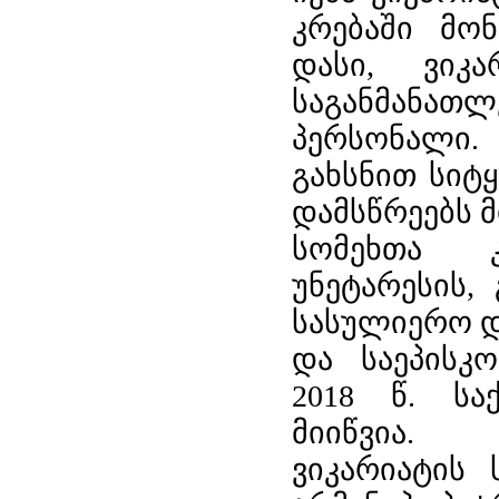
დგინა
კრებაში მო
სიების,
დასი, ვიკ
რებისა
საგანმანათ
ისკოპოსოს
ტაბური
პერსონალი.
იანობა,
ლის
გახსნით სიტყ
ეგაც
დამსწრეებს 
რიატის
ლტერმა,
სომეხთა კ
ნა
იანმაც
უნეტარესის,
ნზე
სასულიერო დ
ქიისა
და საეპისკ
ხეთის
2018 წ. სა
რიატის
ალური
მიიწვია.
ნსური
რიში
ვიკარიატის 
დგინა.