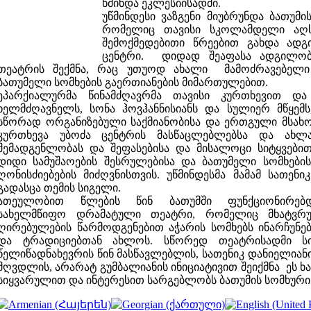
წმინდა ეკლესიისადმი.
უწმინდესი ვაზგენი მიუბრუნდა ბათუმის
რომელიც თავისი სკოლამდელი აღს
შემოქმედებითი წრეებით გახდა ად
ცენტრი. დიდად შეაფასა ადგილობ
თეატრის შექმნა, რაც უთუოდ ახალი მამოძრავებელი
ბათუმელი სომხების გაერთიანების მიმართულებით.
ეპარქიალურმა წინამძღავრმა თავისი კურთხევით და
ხელმძღავნელს, სონა ჰოვჰანნისიანს და სულიერ მწყემ
სწორად ორგანიზებული საქმიანობისა და ერთგული მსახორ
კურთხევა უბოძა ცენტრის მასწაცლებლებსა და ახლ
შემადგენლობას და შეფასებისა და მისალოცი სიტყვებით
დიდი
სამუშაოების შესრულებისა და ბათუმელი სომხები
ღონისძიებების მიძღვნისთვის. უწმინდესმა მამამ სათენი
გადასცა თემის სიგელი.
ათეულობით წლების წინ ბათუმში ფუნქციონირებ
სახელმწიფო დრამატული თეატრი, რომელიც მხატვრ
ღირებულების წარმოდგენებით აჭარის სომხებს ინარჩუნ
და ტრადიციებთან ახლოს. სწორედ თეატრისადმი ს
წელიწადნახევრის წინ მასწავლებლის, სათენიკ დანიელიანი
მღვდლის, არარატ გუმბალიანის ინიციატივით შეიქმნა ეს
სიყვარულით და ინტერესით სარგებლობს ბათუმის სომხური 