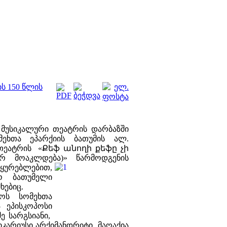
ს 150 წლის
 მუსიკალური თეატრის დარბაზში
ეხთა ეპარქიის ბათუმის ალ.
 თეატრის «Քեֆ անողի քեֆը չի
რ მოაკლდება)» წარმოდგენის
აყურებლებით,
ო ბათუმელი
მხებიც.
ლოს სომეხთა
 ეპისკოპოსი
შე სარგსიანი,
ვიკარიუსი არქიმანდრიტი მაღაქია