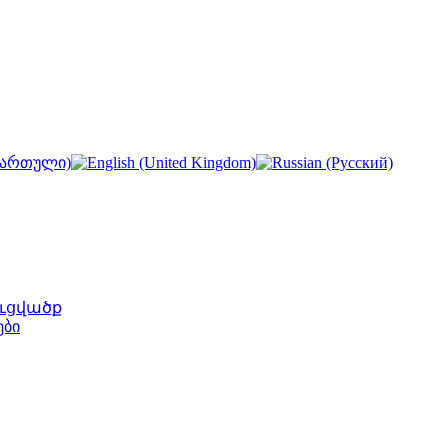
ւցվածք
ები