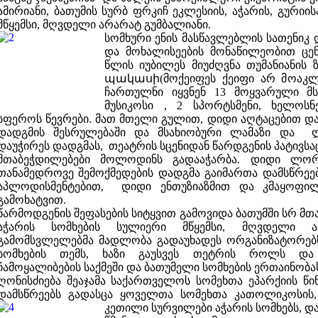
ამირიანი, ბათუმის სურბ ფრკიჩ ეკლესიის, აჭარის, გური
მწყემსი, მღვდელი არარატ გუმბალიანი.
სომხური ენის მასწავლებლის სათენიკ
და მოხალისეების მონაწილეობით ცენტ
წლის იუბილეს მიუძღვნა თუმანიანის
պակասի(მოქეიფეს ქეიფი არ მოაკლ
ჩართულნი იყვნენ 13 მოყვარული მს
მუსიკოსი , 2 სპორტსმენი, ხელოსნ
სფეროს წევრები. მათ მთელი გულით, დიდი აღტაცებით დ
დადგმის შესრულებაში და მსახიობური ლამაზი და 
დაუჭირეს დადგმას, თეატრის სცენიდან წარდგენის პატივსა
შთაბეჭდილებები მოლოდინს გადააჭარბა. დიდი ლო
თანამედროვე შემოქმედების დადგმა გაიმართა დამსწრეე
აპლოდისმენტებით, დიდი ენთუზიაზმით და კმაყოფი
გამოხატვით.
წარმოდგენის შეფასების სიტყვით გამოვიდა ბათუმში სრ მთა
აჭარის სომხების სულიერი მწყემსი, მღვდელი ა
გამომსვლელებმა მადლობა გადაუხადეს ორგანიზატორებს,
სომხების თემს, ხაზი გაუსვეს თეტრის როლს და 
ჩამოყალიბების საქმეში და ბათუმელი სომხების ერთაინობა
ღონისძიება შეაჯამა საქართველოს სომეხთა ეპარქიის წინ
დამსწრეებს გადასცა ყოველთა სომეხთა კათოლიკოსის
კეთილი სურვილები აჭარის სომხებს, დ