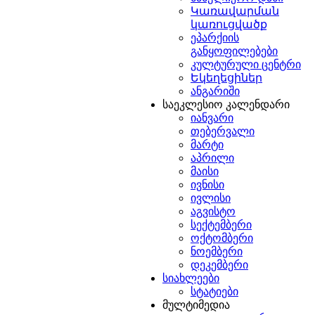
Կառավարման
կառուցվածք
ეპარქიის
განყოფილებები
კულტურული ცენტრი
Եկեղեցիներ
ანგარიში
საეკლესიო კალენდარი
იანვარი
თებერვალი
მარტი
აპრილი
მაისი
ივნისი
ივლისი
აგვისტო
სექტემბერი
ოქტომბერი
ნოემბერი
დეკემბერი
სიახლეები
სტატიები
მულტიმედია