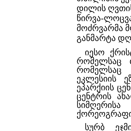
დილის ღვთის
წირვა-ლოცვ
მოძრვარმა 
განმარტა დღ
იესო ქრის
რომელსაც 
რომელსაც 
ეკლესიის ე
ეპარქიის ცე
ცენტრის ახ
სიმღერისა
ქორეოგრაფი 
სურბ ეჯმ