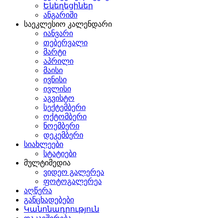
Եկեղեցիներ
ანგარიში
საეკლესიო კალენდარი
იანვარი
თებერვალი
მარტი
აპრილი
მაისი
ივნისი
ივლისი
აგვისტო
სექტემბერი
ოქტომბერი
ნოემბერი
დეკემბერი
სიახლეები
სტატიები
მულტიმედია
ვიდეო გალერეა
ფოტოგალერეა
აღწერა
განცხადებები
Կանոնադրություն