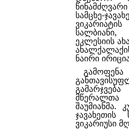
წინამძღვარ
სამცხე-ჯ
ვიკარიატის
სალბიანი,
ეკლესიის ა
ახალქალაქი
ნაირი ირიცია
გამოფენ
განთავის
გამარჯვებ
მწერალთა 
შაუმიანმა. 
ჯავახეთის
ვიკარიუსი მ