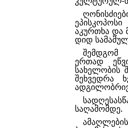
კულტურულ-ს
ღონისძიებ
ეპისკოპოსი
აკურთხა და 
დიდ სამამულ
შემდგომ 
ერთად ეწვი
სახელობის შ
შეხვედრა ხ
ადგილობრივ
სადღესას
საღამომდე.
ამაღლები