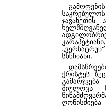
გამოფენი
საკრებულოს
ჯავახეთის 
ხელმძღვა
ადგილობრ
კარაპეტია
„ვერნატრუ
სნხჩიანი.
დამსწრეე
ქრისტეს ზე
გამარჯვებ
მიულოცა ს
წინამძღვარმ
ღონისძიება