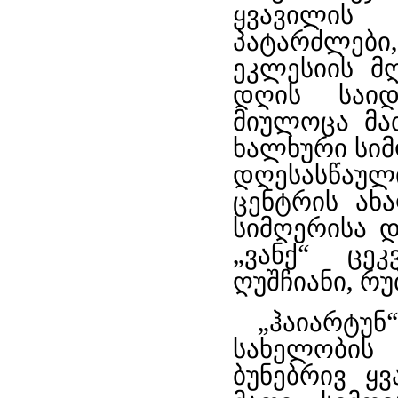
ყვავილის 
პატარძლები,
ეკლესიის მ
დღის საიდ
მიულოცა მათ
ხალხური სი
დღესასწაუ
ცენტრის ახ
სიმღერისა დ
„ვანქ“ ცე
ღუშჩიანი, რუ
„ჰაიარტუნ
სახელობი
ბუნებრივ ყ