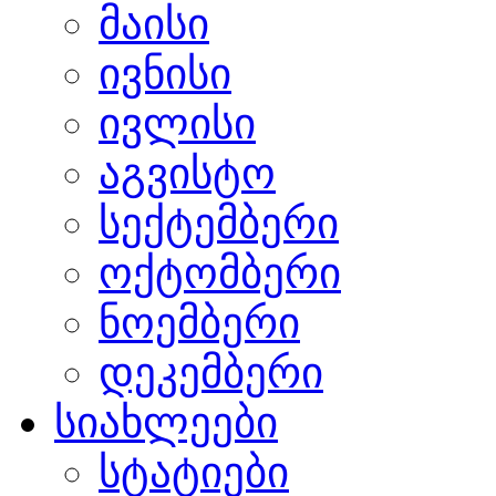
მაისი
ივნისი
ივლისი
აგვისტო
სექტემბერი
ოქტომბერი
ნოემბერი
დეკემბერი
სიახლეები
სტატიები