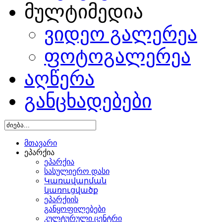
მულტიმედია
ვიდეო გალერეა
ფოტოგალერეა
აღწერა
განცხადებები
მთავარი
ეპარქია
ეპარქია
სასულიერო დასი
Կառավարման
կառուցվածք
ეპარქიის
განყოფილებები
კულტურული ცენტრი