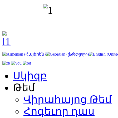
Սկիզբ
Թեմ
Վիրահայոց Թեմ
Հոգեւոր դաս