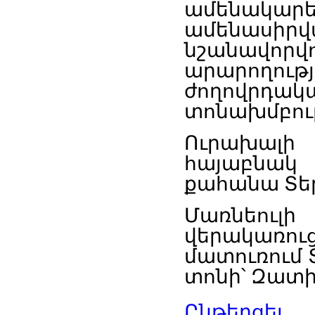
ամենակարե
ամենասիրվ
նշանավորվ
արարողությ
ժողովրդակ
տոնախմբութ
Ուրախալի
հայաբնակ
քահանա
Տե
Մառնեուլի
վերակառու
մատուռում
տոնի՝
Զատի
Ընթերցել...