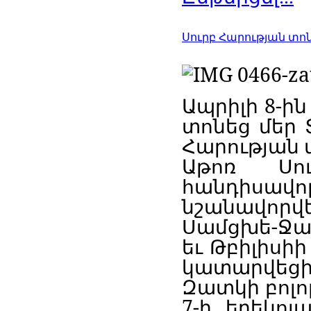
Սուրբ Հարության տոն
Ապրիլի
8-
ին
տոնեց
մեր
Հարության
Աթոռ
Սո
հանդիսավո
նշանավորվ
Սամցխե
-
Ջա
եւ
Թբիլիսիի
կատարվեց
Զատկի
բոլո
7-
ի
երեկոյ