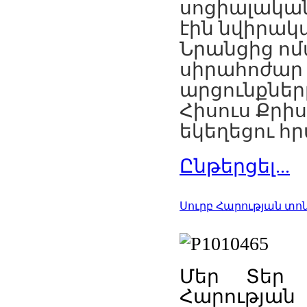
սոցիալակա
էին
նվիրակ
Նրանցից
ոմ
սիրահոժար
արցունքներ
Հիսուս
Քրի
եկեղեցու
հր
Ընթերցել...
Սուրբ Հարության տոն
Մեր
Տեր
Հարության