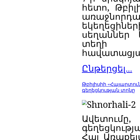
հետո
,
Թբիլ
առաջնորդ
եկեղեցիներ
սեղաններ
տեղի
հավատացյա
Ընթերցել...
Թբիլիսիի «Հայարտուն
գեղեցկության տոնը
Ավետումը
գեղեցկությ
Հայ
Առաքե