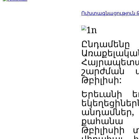
Ուխտագնացություն Թ
Ընդամենը
Առաքելակա
Հայրապե
շարժման ա
Թբիլիսի:
Երեւանի 
եկեղեցինե
անդամներ,
քահանա Դ
Թբիլիսիի 
վիրահայ 