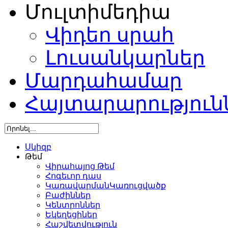
Մուլտիմեդիա
Վիդեո սրահ
Լուսանկարներ
Մարդահամար
Հայտարարություն
Սկիզբ
Թեմ
Վիրահայոց Թեմ
Հոգեւոր դաս
ԿառավարմանԿառուցվածք
Բաժիններ
Կենտրոններ
Եկեղեցիներ
Հաշվետվություն