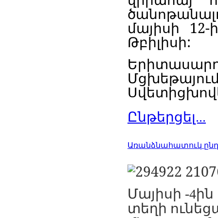
ծանոթանալ
մայիսի 12
Թբիլիսի:
Երիտասար
Մցխեթայ
Սվետիցխովել
Ընթերցել...
Առանձնահատուկ ընդ
Մայիսի
ին
-4
տեղի
ունեց