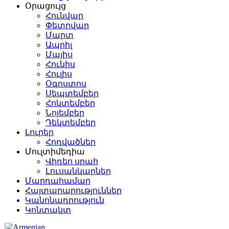
Օրացույց
Հունվար
Փետրվար
Մարտ
Ապրիլ
Մայիս
Հունիս
Հուլիս
Օգոստոս
Սեպտեմբեր
Հոկտեմբեր
Նոյեմբեր
Դեկտեմբեր
Լուրեր
Հոդվածներ
Մուլտիմեդիա
Վիդեո սրահ
Լուսանկարներ
Մարդահամար
Հայտարարություններ
Կանոնադրություն
Կոնտակտ