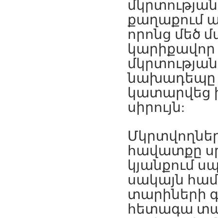
մկրտության
քաղաքում
ա
որոնց
մեծ
մ
կարիքավոր
մկրտության
նախադեպը
կատարվեց
սիրույն
:
Մկրտվողնե
հավատքը
ս
կյանքում
սպ
սակայն
համ
տարիների
հետագա
տա