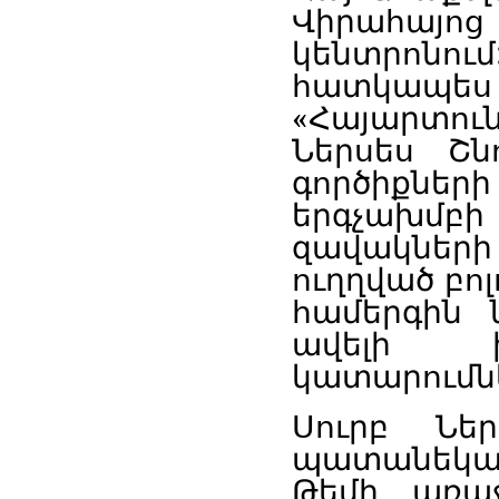
Վիրահայոց
կենտրոնում
հատկապես
«
Հայարտու
Ներսես
Շն
գործիքների
երգչախմբի
զավակների
ուղղված
բոլ
համերգին
ավելի
կատարումն
Սուրբ
Ներ
պատանեկա
Թեմի
առա