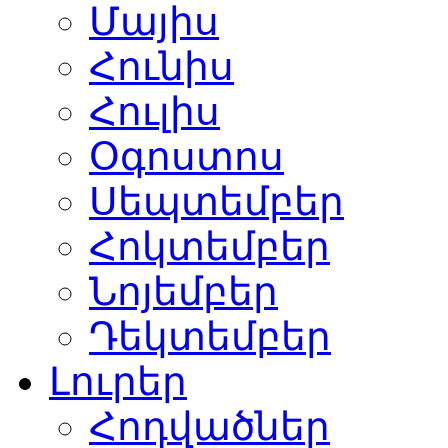
Մայիս
Հունիս
Հուլիս
Օգոստոս
Սեպտեմբեր
Հոկտեմբեր
Նոյեմբեր
Դեկտեմբեր
Լուրեր
Հոդվածներ