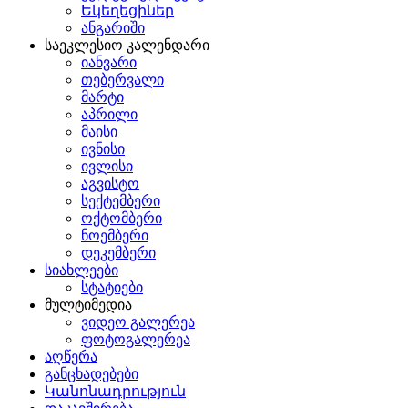
Եկեղեցիներ
ანგარიში
საეკლესიო კალენდარი
იანვარი
თებერვალი
მარტი
აპრილი
მაისი
ივნისი
ივლისი
აგვისტო
სექტემბერი
ოქტომბერი
ნოემბერი
დეკემბერი
სიახლეები
სტატიები
მულტიმედია
ვიდეო გალერეა
ფოტოგალერეა
აღწერა
განცხადებები
Կանոնադրություն