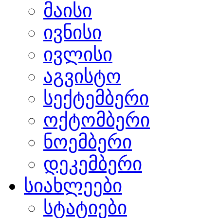
მაისი
ივნისი
ივლისი
აგვისტო
სექტემბერი
ოქტომბერი
ნოემბერი
დეკემბერი
სიახლეები
სტატიები