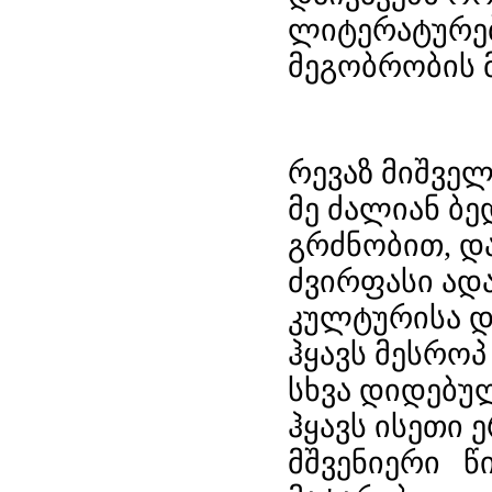
ლიტერატურებშ
მეგობრობის მ
რევაზ მიშველ
მე ძალიან ბე
გრძნობით,
დ
ძვირფას
ი ად
კულტურ
ისა 
ჰყავს მესროპ
სხვა
დიდებუ
ჰყავს ისეთი
მშვენიერი
წი