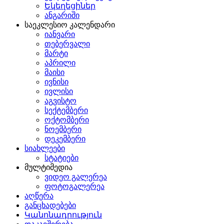
Եկեղեցիներ
ანგარიში
საეკლესიო კალენდარი
იანვარი
თებერვალი
მარტი
აპრილი
მაისი
ივნისი
ივლისი
აგვისტო
სექტემბერი
ოქტომბერი
ნოემბერი
დეკემბერი
სიახლეები
სტატიები
მულტიმედია
ვიდეო გალერეა
ფოტოგალერეა
აღწერა
განცხადებები
Կանոնադրություն