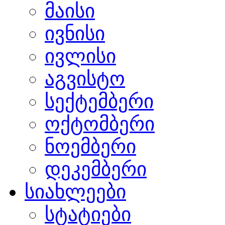
მაისი
ივნისი
ივლისი
აგვისტო
სექტემბერი
ოქტომბერი
ნოემბერი
დეკემბერი
სიახლეები
სტატიები