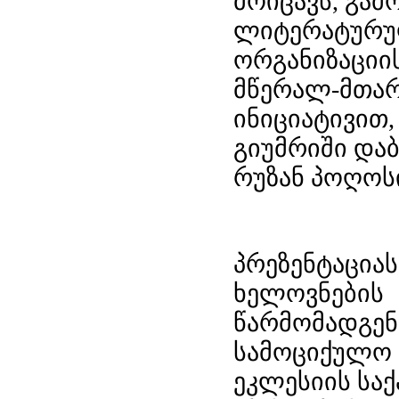
მოიცავს, გამ
ლიტერატურუ
ორგანიზაციი
მწერალ-მთარ
ინიციატივით,
გიუმრიში და
რუზან პოღოს
პრეზენტაცია
ხელოვნების 
წარმომადგენ
სამოციქულო
ეკლესიის სა