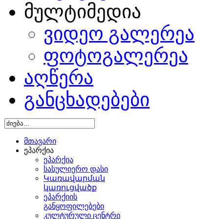
მულტიმედია
ვიდეო გალერეა
ფოტოგალერეა
აღწერა
განცხადებები
მთავარი
ეპარქია
ეპარქია
სასულიერო დასი
Կառավարման
կառուցվածք
ეპარქიის
განყოფილებები
კულტურული ცენტრი