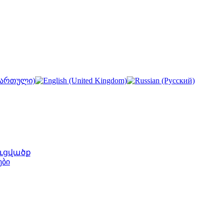
ւցվածք
ები