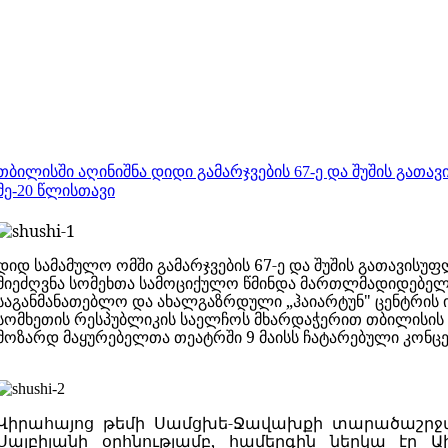
თბილისში აღინიშნა დიდი გამარჯვების 67-ე და შუშის გათა
მე-20 წლისთავი
დიდ სამამულო ომში გამარჯვების 67-ე და შუშის გათავისუფ
მიეძღვნა სომეხთა სამოციქულო წმინდა მართლმადიდებელ
საგანმანათებლო და ახალგაზრდული „ჰაიარტუნ" ცენტრის 
სომხეთის რესპუბლიკის საელჩოს მხარდაჭერით თბილისის
მოზარდ მაყურებელთა თეატრში 9 მაისს ჩატარებული კონც
Վիրահայոց
թեմի
Սամցխե-Ջավախքի տարածաշրջ
Սալբիյանի
օրհնությամբ, համերգին ներկա
էր Ա