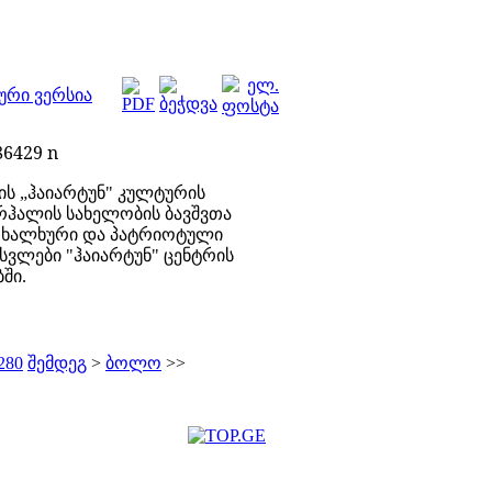
ური ვერსია
ს „ჰაიარტუნ"
კულტურ
ის
რჰალის სახელობის ბავშვთა
ო, ხალხური და პატრიოტული
სვლები "ჰაიარტუნ" ცენტრის
ში.
280
შემდეგ
>
ბოლო
>>