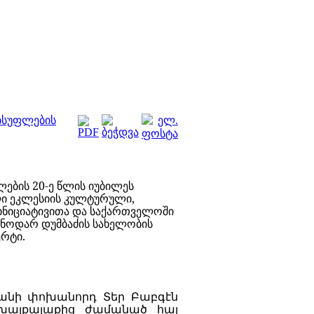
ვისუფლების
ლების 20-ე წლის იუბილეს
ი ეკლესიის კულტურული,
ინიციატივითა და საქართველოში
 ნოდარ დუმბაძის სახელობის
ერტი.
անի
փոխանորդ
Տ
եր
Բաբգ
է
ն
խալքալաքից
ժամանած
հայ