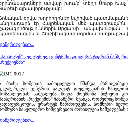
երիտասարդների
ստվար
խումբ՝
տեղի
Սուրբ
Խաչ
Տաթեւի
գլխավորությամբ:
Տոնական
օրվա
խորհրդին էր
նվիրված
պատմաբան
անդրադարձ
էր
Հայրենական
մեծ
պատերազմին
քաջագործություններին,Արցախի
անկախության
պատերազմին
եւ
Շուշիի
ազատագրման հաղթարշավ
დაწვრილებით...
„ჰაიარტუნ“ კულტურულ ცენტრში გაიჟღერა ტიგრან მანსური
„რექვიემმა“
5 მაისს სომეხთა სამოციქულო წმინდა მართლმადიდ
კულტურული ცენტრის გალუსტ გიულბეკიანის სახელობ
მოსახლეობას საშუალება მიეცა მოესმინა ნიჭიერი კ
მანსურიანის „რექვიემის“ ჩანაწერი. მუსიკა, რომელიც სომ
გადაფურცლვის, ურარტუს წარმოდგენის, სომხური ხელოვ
სომხური სასულიერო სიმღერებით მოხიბლვის საშუალებას ან
დაწვრილებით...