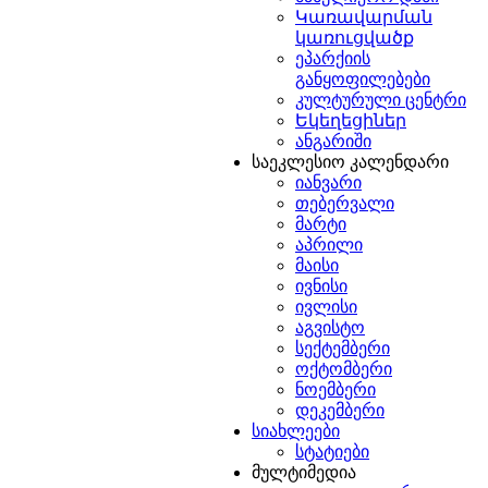
Կառավարման
կառուցվածք
ეპარქიის
განყოფილებები
კულტურული ცენტრი
Եկեղեցիներ
ანგარიში
საეკლესიო კალენდარი
იანვარი
თებერვალი
მარტი
აპრილი
მაისი
ივნისი
ივლისი
აგვისტო
სექტემბერი
ოქტომბერი
ნოემბერი
დეკემბერი
სიახლეები
სტატიები
მულტიმედია