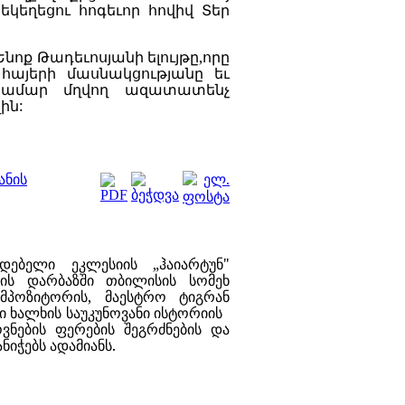
եկեղեցու
հոգեւոր
հովիվ
Տեր
Ենոք
Թադեւոսյանի
ելույթը,որը
հայերի
մասնակցությանը
եւ
համար
մղվող
ազատատենչ
ին:
ანის
ებელი ეკლესიის „ჰაიარტუნ"
ის დარბაზში თბილისის სომეხ
ომპოზიტორის, მაესტრო ტიგრან
ეხი ხალხის საუკუნოვანი ისტორიის
ნების ფერების შეგრძნების და
იჭებს ადამიანს.