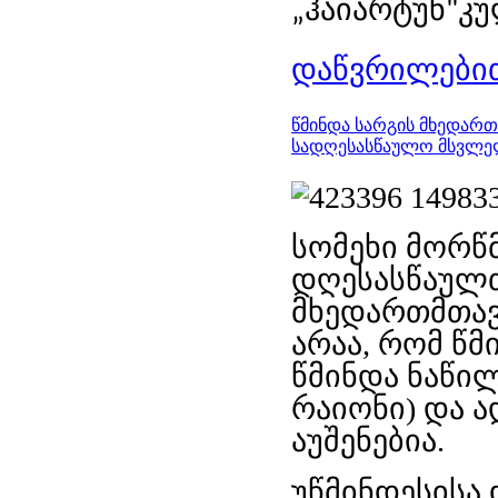
ჰაიარტუნ
კ
„
"
დაწვრილებით
წმინდა სარგის მხედარ
სადღესასწაულო მსვლ
სომეხი მორწ
დღესასწაულ
მხედართმთა
არ
აა
, რომ
წმ
წმინდა ნაწილ
რაიონი)
და 
აუშენებია.
უწმინდესისა