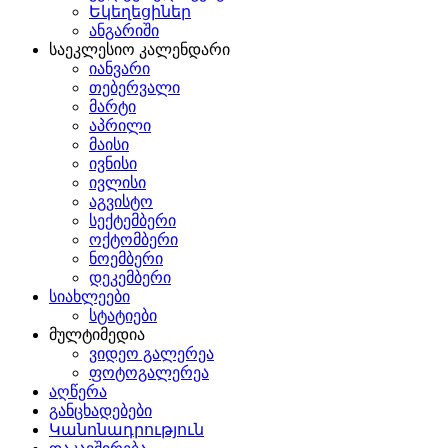
Եկեղեցիներ
ანგარიში
საეკლესიო კალენდარი
იანვარი
თებერვალი
მარტი
აპრილი
მაისი
ივნისი
ივლისი
აგვისტო
სექტემბერი
ოქტომბერი
ნოემბერი
დეკემბერი
სიახლეები
სტატიები
მულტიმედია
ვიდეო გალერეა
ფოტოგალერეა
აღწერა
განცხადებები
Կանոնադրություն