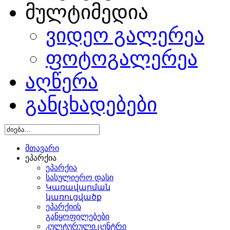
მულტიმედია
ვიდეო გალერეა
ფოტოგალერეა
აღწერა
განცხადებები
მთავარი
ეპარქია
ეპარქია
სასულიერო დასი
Կառավարման
կառուցվածք
ეპარქიის
განყოფილებები
კულტურული ცენტრი