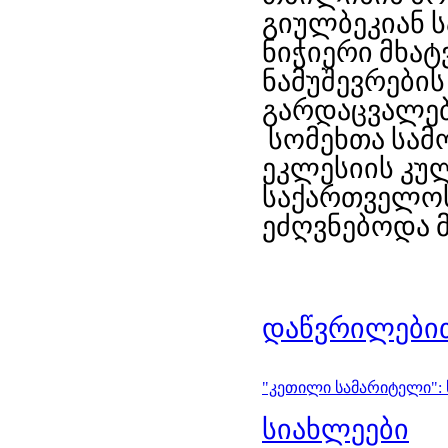
გიულბეკიან 
ნიჭიერი მხატ
ნამუშევრები
გარდაცვალებ
სომეხთა სა
ეკლესიის კუ
საქართველო
ეძღვნებოდა 
დაწვრილებით
"კეთილი სამარიტელი": 
სიახლეები