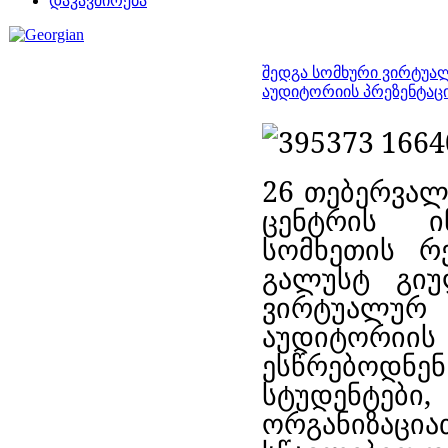
დაკავშირება
შედგა სომხური ვირტუალ
აუდიტორიის პრეზენტაც
2
6 თებერვალ
ცენტრი
ს ი
სომხეთის
რ
გალუსტ გიუ
ვირტუა
აუდიტო
ესწრებოდნ
სტუდენტები
ორგანიზაცი
ა