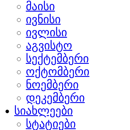
მაისი
ივნისი
ივლისი
აგვისტო
სექტემბერი
ოქტომბერი
ნოემბერი
დეკემბერი
სიახლეები
სტატიები